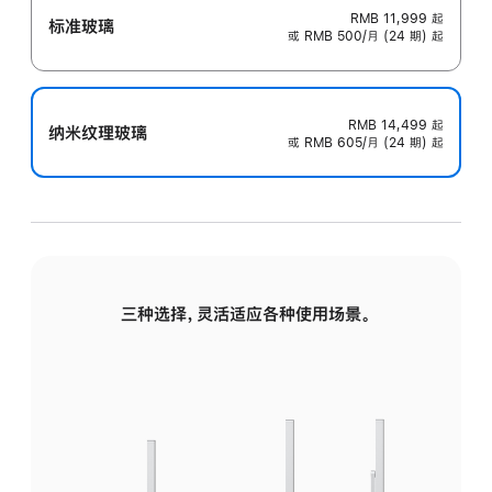
RMB 11,999
起
标准玻璃
或 RMB 500/月 (24 期) 起
RMB 14,499
起
纳米纹理玻璃
或 RMB 605/月 (24 期) 起
三种选择，灵活适应各种使用场景。
标