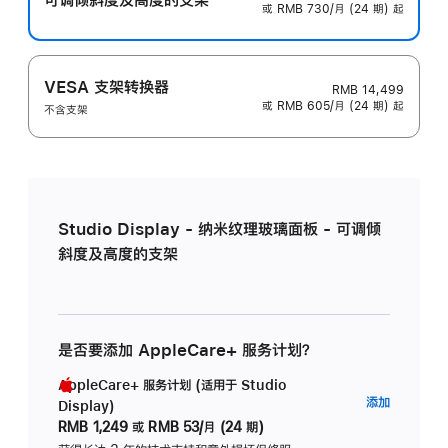
或 RMB 730/月 (24 期) 起
VESA 支架转换器
RMB 14,499
或 RMB 605/月 (24 期) 起
不含支架
Studio Display - 纳米纹理玻璃面板 - 可调倾
斜度及高度的支架
是否要添加 AppleCare+ 服务计划？
AppleCare+ 服务计划 (适用于 Studio
AppleC
添加
Display)
服
RMB 1,249
或
RMB 53/月 (24 期)