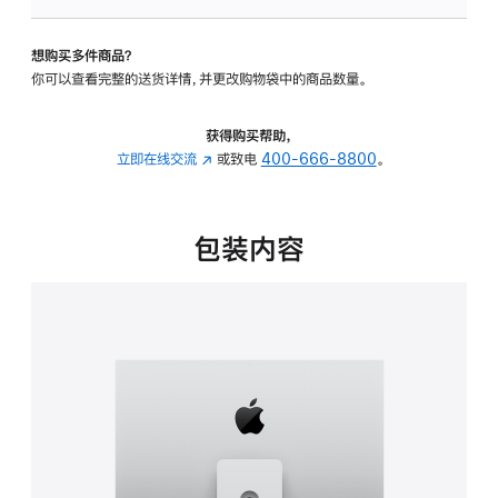
板
-
想购买多件商品？
可
你可以查看完整的送货详情，并更改购物袋中的商品数量。
调
倾
斜
获得购买帮助，
度
立即在线交流
(在
或致电
400-666-8800
。
及
新
高
窗
度
口
包装内容
的
中
支
打
架
开)
的
分
期
付
款
选
项)