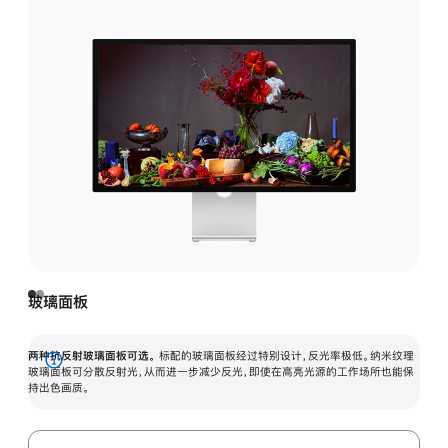
玻璃面板
两种抗反射玻璃面板可选。
标配的玻璃面板经过特别设计，反光率极低。纳米纹理
展
玻璃面板可分散反射光，从而进一步减少反光，即使在高亮光源的工作场所也能保
持出色画质。
开