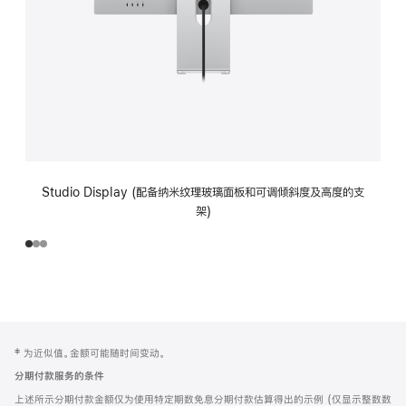
Studio Display (配备纳米纹理玻璃面板和可调倾斜度及高度的支
架)
网
脚
‡ 为近似值。金额可能随时间变动。
注
页
分期付款服务的条件
页
上述所示分期付款金额仅为使用特定期数免息分期付款估算得出的示例 (仅显示整数数