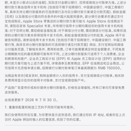
脚
额，未显示小数点以后的金额)，实际支付金额以银行、花呗或微信分付账单为准。上述分
期付款方案由信用卡发卡机构 (包括但不限于招商银行、中国建设银行、中国工商银行
等，具体支持分期付款服务的可选择银行及对应分期付款方案请见付款页面)、蚂蚁金服
(花呗) 以及微信分付面向符合条件的中国大陆居民提供。部分银行会要求你通过支付
宝完成购买。Apple Store 零售店的分期付款方案可能与 Apple Store 在线商店不
同，请到店咨询 Specialist 专家。所有银行信用卡分期均需经你的信用卡发卡机构批
准；对于花呗分期，需经蚂蚁金服批准；对于微信分付分期，需经微信分付批准。如果你选
择的分期付款方案未获得信用卡发卡机构、蚂蚁金服或微信分付的批准，Apple 将不会
被告知原因。请参阅信用卡发卡机构 (包括但不限于招商银行、中国建设银行、中国工商
银行等，具体支持分期付款服务的可选择银行请见付款页面) 网站、支付宝网站和微信
分付服务页面，了解相关条件、费用和收费。订单可能需要满足特定金额要求，不同免息
分期期数对应的最低限额可能有所不同。上述分期付款服务只适用于个人消费者。企业
和教育机构客户、企业员工购买计划 (EPP) 和 Apple 员工购买计划 (EPP) 适用的分
期付款方案可能与上述方案不同，详情请参见教育商店、EPP 在线商店和企业商店。公
司信用卡无资格申请分期。招商银行分期付款单笔订单最高限额为 RMB 150000。
当商品有货并/或发货时，购物金额将计入你的信用卡、支付宝或微信分付账单。相关财
务费用将显示在你的信用卡对账单、支付宝或微信账户中。
产品按广告宣传价或标价提供分期付款服务。价格包含增值税。所有订单均可享受免费
送货服务。
此信息更新于 2026 年 7 月 30 日。
1. 重量依配置和制造工艺的不同而可能有所差异。
我们会使用你所在位置，为你更快显示送货选项。我们通过你的 IP 地址，或者你在上次
访问 Apple 网站时输入的位置信息，找到了你的位置。