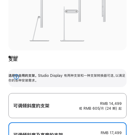
支架
选择你合用的支架。
Studio Display 有两种支架和一种支架转换器可选，以满足
展
你的各种安装需求。
开
RMB 14,499
可调倾斜度的支架
或 RMB 605/月 (24 期) 起
RMB 17,499
可调倾斜度及高‍度的支‍架