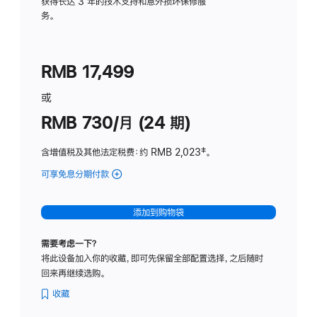
务
获得长达 3 年的技术支持和意外损坏保修服
务。
计
划
(适
RMB 17,499
用
于
或
Studio
RMB 730/月 (24 期)
Display
含增值税及其他法定税费
：约 RMB 2,023
脚
‡。
注
可享免息分期付款
(Studio
Display
-
添加到购物袋
纳
米
需要考虑一下？
纹
将此设备加入你的收藏，即可先保留全部配置选择，之后随时
理
回来再继续选购。
玻
璃
收藏
面