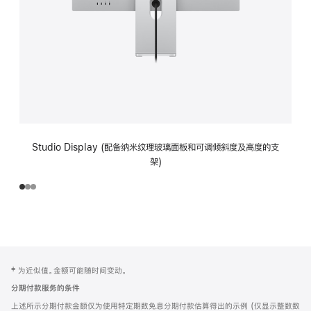
Studio Display (配备纳米纹理玻璃面板和可调倾斜度及高度的支
架)
网
脚
‡ 为近似值。金额可能随时间变动。
注
页
分期付款服务的条件
页
上述所示分期付款金额仅为使用特定期数免息分期付款估算得出的示例 (仅显示整数数