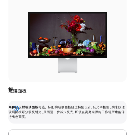
玻璃面板
两种抗反射玻璃面板可选。
标配的玻璃面板经过特别设计，反光率极低。纳米纹理
展
玻璃面板可分散反射光，从而进一步减少反光，即使在高亮光源的工作场所也能保
持出色画质。
开