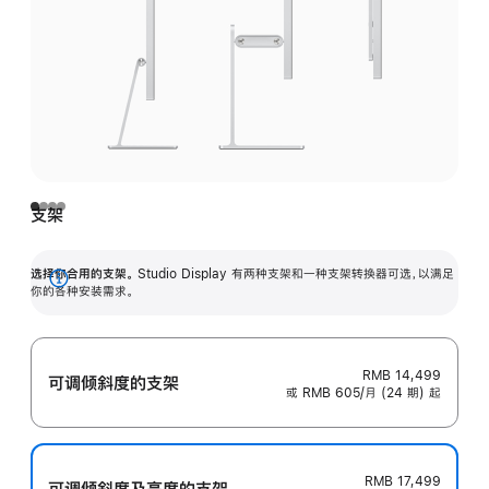
支架
选择你合用的支架。
Studio Display 有两种支架和一种支架转换器可选，以满足
展
你的各种安装需求。
开
RMB 14,499
可调倾斜度的支架
或 RMB 605/月 (24 期) 起
RMB 17,499
可调倾斜度及高‍度的支‍架