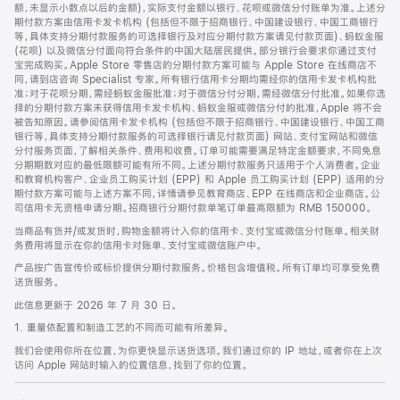
脚
额，未显示小数点以后的金额)，实际支付金额以银行、花呗或微信分付账单为准。上述分
期付款方案由信用卡发卡机构 (包括但不限于招商银行、中国建设银行、中国工商银行
等，具体支持分期付款服务的可选择银行及对应分期付款方案请见付款页面)、蚂蚁金服
(花呗) 以及微信分付面向符合条件的中国大陆居民提供。部分银行会要求你通过支付
宝完成购买。Apple Store 零售店的分期付款方案可能与 Apple Store 在线商店不
同，请到店咨询 Specialist 专家。所有银行信用卡分期均需经你的信用卡发卡机构批
准；对于花呗分期，需经蚂蚁金服批准；对于微信分付分期，需经微信分付批准。如果你选
择的分期付款方案未获得信用卡发卡机构、蚂蚁金服或微信分付的批准，Apple 将不会
被告知原因。请参阅信用卡发卡机构 (包括但不限于招商银行、中国建设银行、中国工商
银行等，具体支持分期付款服务的可选择银行请见付款页面) 网站、支付宝网站和微信
分付服务页面，了解相关条件、费用和收费。订单可能需要满足特定金额要求，不同免息
分期期数对应的最低限额可能有所不同。上述分期付款服务只适用于个人消费者。企业
和教育机构客户、企业员工购买计划 (EPP) 和 Apple 员工购买计划 (EPP) 适用的分
期付款方案可能与上述方案不同，详情请参见教育商店、EPP 在线商店和企业商店。公
司信用卡无资格申请分期。招商银行分期付款单笔订单最高限额为 RMB 150000。
当商品有货并/或发货时，购物金额将计入你的信用卡、支付宝或微信分付账单。相关财
务费用将显示在你的信用卡对账单、支付宝或微信账户中。
产品按广告宣传价或标价提供分期付款服务。价格包含增值税。所有订单均可享受免费
送货服务。
此信息更新于 2026 年 7 月 30 日。
1. 重量依配置和制造工艺的不同而可能有所差异。
我们会使用你所在位置，为你更快显示送货选项。我们通过你的 IP 地址，或者你在上次
访问 Apple 网站时输入的位置信息，找到了你的位置。