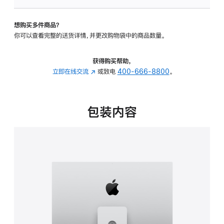
板
-
想购买多件商品？
可
你可以查看完整的送货详情，并更改购物袋中的商品数量。
调
倾
斜
获得购买帮助，
度
立即在线交流
(在
或致电
400-666-8800
。
及
新
高
窗
度
口
包装内容
的
中
支
打
架
开)
的
分
期
付
款
选
项)