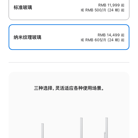
RMB 11,999
起
标准玻璃
或 RMB 500/月 (24 期) 起
RMB 14,499
起
纳米纹理玻璃
或 RMB 605/月 (24 期) 起
三种选择，灵活适应各种使用场景。
标