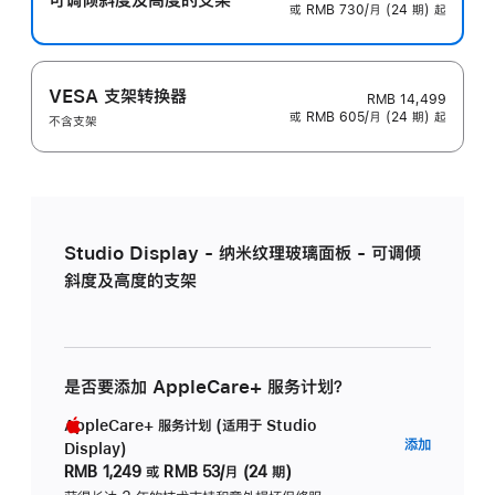
或 RMB 730/月 (24 期) 起
VESA 支架转换器
RMB 14,499
或 RMB 605/月 (24 期) 起
不含支架
Studio Display - 纳米纹理玻璃面板 - 可调倾
斜度及高度的支架
是否要添加 AppleCare+ 服务计划？
AppleCare+ 服务计划 (适用于 Studio
AppleC
添加
Display)
服
RMB 1,249
或
RMB 53/月 (24 期)