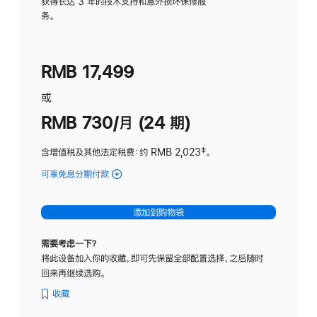
务
获得长达 3 年的技术支持和意外损坏保修服
务。
计
划
(适
RMB 17,499
用
于
或
Studio
RMB 730/月 (24 期)
Display
含增值税及其他法定税费
：约 RMB 2,023
脚
‡。
注
可享免息分期付款
(Studio
Display
-
添加到购物袋
纳
米
需要考虑一下？
纹
将此设备加入你的收藏，即可先保留全部配置选择，之后随时
理
回来再继续选购。
玻
璃
收藏
面