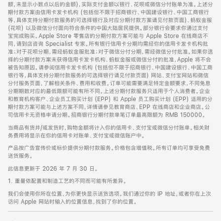
脚
额，未显示小数点以后的金额)，实际支付金额以银行、花呗或微信分付账单为准。上述分
期付款方案由信用卡发卡机构 (包括但不限于招商银行、中国建设银行、中国工商银行
等，具体支持分期付款服务的可选择银行及对应分期付款方案请见付款页面)、蚂蚁金服
(花呗) 以及微信分付面向符合条件的中国大陆居民提供。部分银行会要求你通过支付
宝完成购买。Apple Store 零售店的分期付款方案可能与 Apple Store 在线商店不
同，请到店咨询 Specialist 专家。所有银行信用卡分期均需经你的信用卡发卡机构批
准；对于花呗分期，需经蚂蚁金服批准；对于微信分付分期，需经微信分付批准。如果你选
择的分期付款方案未获得信用卡发卡机构、蚂蚁金服或微信分付的批准，Apple 将不会
被告知原因。请参阅信用卡发卡机构 (包括但不限于招商银行、中国建设银行、中国工商
银行等，具体支持分期付款服务的可选择银行请见付款页面) 网站、支付宝网站和微信
分付服务页面，了解相关条件、费用和收费。订单可能需要满足特定金额要求，不同免息
分期期数对应的最低限额可能有所不同。上述分期付款服务只适用于个人消费者。企业
和教育机构客户、企业员工购买计划 (EPP) 和 Apple 员工购买计划 (EPP) 适用的分
期付款方案可能与上述方案不同，详情请参见教育商店、EPP 在线商店和企业商店。公
司信用卡无资格申请分期。招商银行分期付款单笔订单最高限额为 RMB 150000。
当商品有货并/或发货时，购物金额将计入你的信用卡、支付宝或微信分付账单。相关财
务费用将显示在你的信用卡对账单、支付宝或微信账户中。
产品按广告宣传价或标价提供分期付款服务。价格包含增值税。所有订单均可享受免费
送货服务。
此信息更新于 2026 年 7 月 30 日。
1. 重量依配置和制造工艺的不同而可能有所差异。
我们会使用你所在位置，为你更快显示送货选项。我们通过你的 IP 地址，或者你在上次
访问 Apple 网站时输入的位置信息，找到了你的位置。