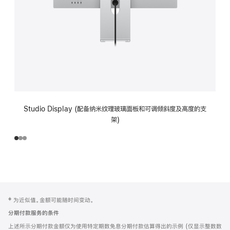
Studio Display (配备纳米纹理玻璃面板和可调倾斜度及高度的支
架)
网
脚
‡ 为近似值。金额可能随时间变动。
注
页
分期付款服务的条件
页
上述所示分期付款金额仅为使用特定期数免息分期付款估算得出的示例 (仅显示整数数