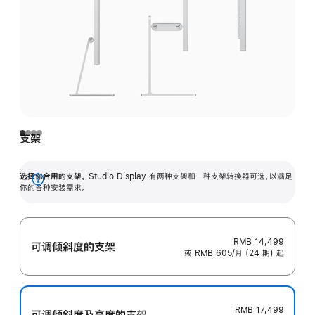
支架
选择你合用的支架。
Studio Display 有两种支架和一种支架转换器可选，以满足
展
你的各种安装需求。
开
RMB 14,499
可调倾斜度的支架
或 RMB 605/月 (24 期) 起
RMB 17,499
可调倾斜度及高‍度的支‍架