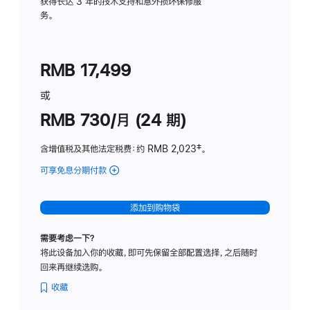
务
获得长达 3 年的技术支持和意外损坏保修服
务。
计
划
(适
RMB 17,499
用
于
或
Studio
RMB 730/月 (24 期)
Display
含增值税及其他法定税费
：约 RMB 2,023
脚
‡。
注
可享免息分期付款
(Studio
Display
-
添加到购物袋
纳
米
需要考虑一下？
纹
将此设备加入你的收藏，即可先保留全部配置选择，之后随时
理
回来再继续选购。
玻
璃
收藏
面