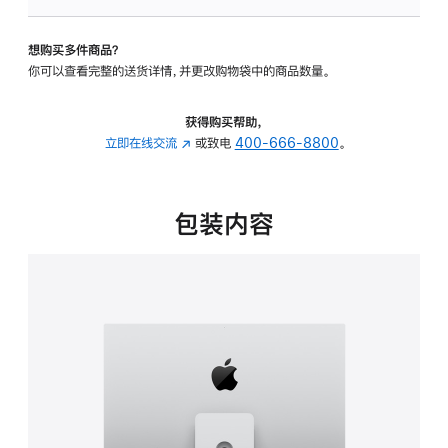
板
-
想购买多件商品？
可
你可以查看完整的送货详情，并更改购物袋中的商品数量。
调
倾
斜
获得购买帮助，
度
立即在线交流
(在
或致电
400-666-8800
。
及
新
高
窗
度
口
包装内容
的
中
支
打
架
开)
的
分
期
付
款
选
项)