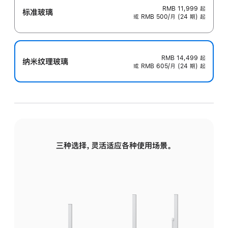
RMB 11,999
起
标准玻璃
或 RMB 500/月 (24 期) 起
RMB 14,499
起
纳米纹理玻璃
或 RMB 605/月 (24 期) 起
三种选择，灵活适应各种使用场景。
标