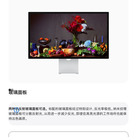
玻璃面板
两种抗反射玻璃面板可选。
标配的玻璃面板经过特别设计，反光率极低。纳米纹理
展
玻璃面板可分散反射光，从而进一步减少反光，即使在高亮光源的工作场所也能保
持出色画质。
开