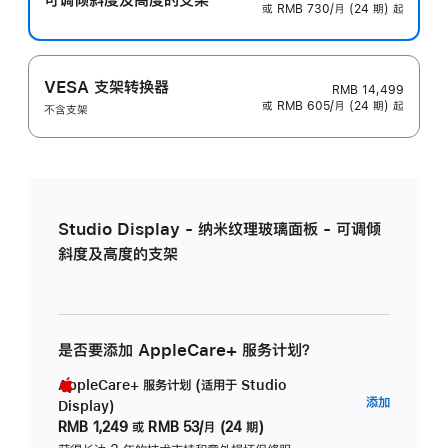
或 RMB 730/月 (24 期) 起
VESA 支架转换器
RMB 14,499
或 RMB 605/月 (24 期) 起
不含支架
Studio Display - 纳米纹理玻璃面板 - 可调倾
斜度及高度的支架
是否要添加 AppleCare+ 服务计划？
AppleCare+ 服务计划 (适用于 Studio
AppleC
添加
Display)
服
RMB 1,249
或
RMB 53/月 (24 期)