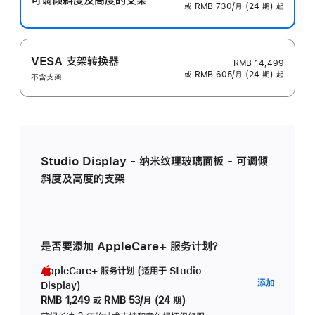
或 RMB 730/月 (24 期) 起
VESA 支架转换器
RMB 14,499
或 RMB 605/月 (24 期) 起
不含支架
Studio Display - 纳米纹理玻璃面板 - 可调倾
斜度及高度的支架
是否要添加 AppleCare+ 服务计划？
AppleCare+ 服务计划 (适用于 Studio
AppleC
添加
Display)
服
RMB 1,249
或
RMB 53/月 (24 期)