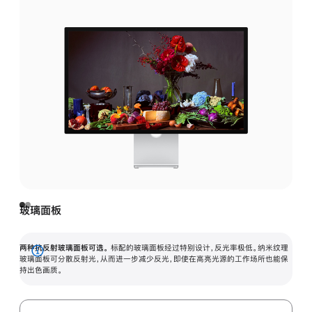
玻璃面板
两种抗反射玻璃面板可选。
标配的玻璃面板经过特别设计，反光率极低。纳米纹理
展
玻璃面板可分散反射光，从而进一步减少反光，即使在高亮光源的工作场所也能保
持出色画质。
开