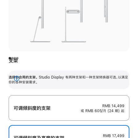
支架
选择你合用的支架。
Studio Display 有两种支架和一种支架转换器可选，以满足
展
你的各种安装需求。
开
RMB 14,499
可调倾斜度的支架
或 RMB 605/月 (24 期) 起
RMB 17,499
可调倾斜度及高‍度的支‍架