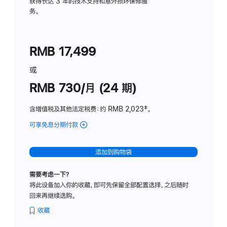
务
获得长达 3 年的技术支持和意外损坏保修服
务。
计
划
(适
RMB 17,499
用
于
或
Studio
RMB 730/月 (24 期)
Display
含增值税及其他法定税费
：约 RMB 2,023
脚
‡。
注
可享免息分期付款
(Studio
Display
-
添加到购物袋
纳
米
需要考虑一下？
纹
将此设备加入你的收藏，即可先保留全部配置选择，之后随时
理
回来再继续选购。
玻
璃
收藏
面