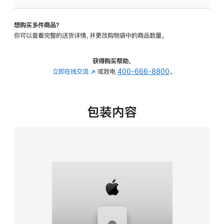
板
-
想购买多件商品？
可
你可以查看完整的送货详情，并更改购物袋中的商品数量。
调
倾
斜
获得购买帮助，
度
立即在线交流
(在
或致电
400-666-8800
。
及
新
高
窗
度
口
包装内容
的
中
支
打
架
开)
的
分
期
付
款
选
项)