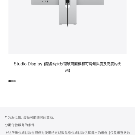
Studio Display (配备纳米纹理玻璃面板和可调倾斜度及高度的支
架)
网
脚
‡ 为近似值。金额可能随时间变动。
注
页
分期付款服务的条件
页
上述所示分期付款金额仅为使用特定期数免息分期付款估算得出的示例 (仅显示整数数