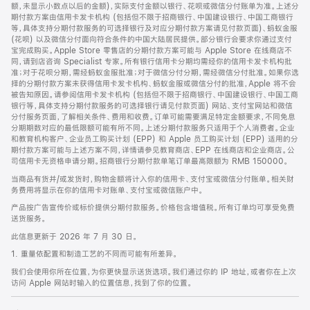
脚
额，未显示小数点以后的金额)，实际支付金额以银行、花呗或微信分付账单为准。上述分
期付款方案由信用卡发卡机构 (包括但不限于招商银行、中国建设银行、中国工商银行
等，具体支持分期付款服务的可选择银行及对应分期付款方案请见付款页面)、蚂蚁金服
(花呗) 以及微信分付面向符合条件的中国大陆居民提供。部分银行会要求你通过支付
宝完成购买。Apple Store 零售店的分期付款方案可能与 Apple Store 在线商店不
同，请到店咨询 Specialist 专家。所有银行信用卡分期均需经你的信用卡发卡机构批
准；对于花呗分期，需经蚂蚁金服批准；对于微信分付分期，需经微信分付批准。如果你选
择的分期付款方案未获得信用卡发卡机构、蚂蚁金服或微信分付的批准，Apple 将不会
被告知原因。请参阅信用卡发卡机构 (包括但不限于招商银行、中国建设银行、中国工商
银行等，具体支持分期付款服务的可选择银行请见付款页面) 网站、支付宝网站和微信
分付服务页面，了解相关条件、费用和收费。订单可能需要满足特定金额要求，不同免息
分期期数对应的最低限额可能有所不同。上述分期付款服务只适用于个人消费者。企业
和教育机构客户、企业员工购买计划 (EPP) 和 Apple 员工购买计划 (EPP) 适用的分
期付款方案可能与上述方案不同，详情请参见教育商店、EPP 在线商店和企业商店。公
司信用卡无资格申请分期。招商银行分期付款单笔订单最高限额为 RMB 150000。
当商品有货并/或发货时，购物金额将计入你的信用卡、支付宝或微信分付账单。相关财
务费用将显示在你的信用卡对账单、支付宝或微信账户中。
产品按广告宣传价或标价提供分期付款服务。价格包含增值税。所有订单均可享受免费
送货服务。
此信息更新于 2026 年 7 月 30 日。
1. 重量依配置和制造工艺的不同而可能有所差异。
我们会使用你所在位置，为你更快显示送货选项。我们通过你的 IP 地址，或者你在上次
访问 Apple 网站时输入的位置信息，找到了你的位置。