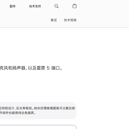
配件
技术支持
概览
技术规格
级麦克风和扬声器，以及雷雳 5 端口。
过特别设计，反光率极低。纳米纹理玻璃面板可分散反射
作场所也能保持出色画质。