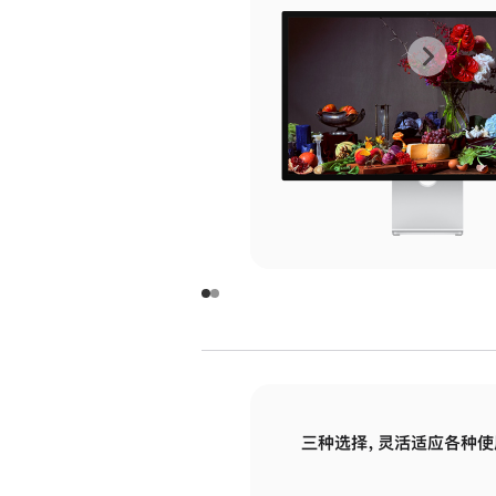
上
下
一
一
张
张
图
图
库
库
图
图
片
片
-
-
玻
玻
璃
璃
三种选择，灵活适应各种使
面
面
板
板