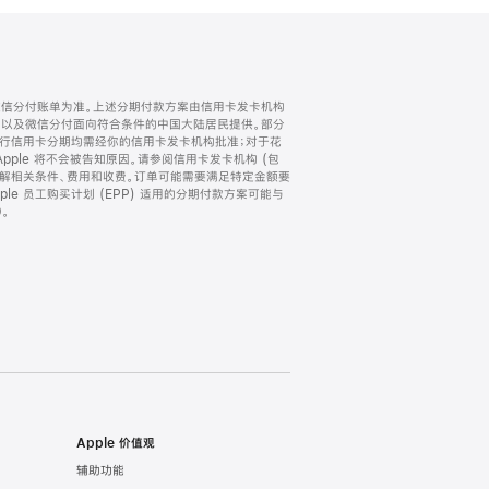
微信分付账单为准。上述分期付款方案由信用卡发卡机构
) 以及微信分付面向符合条件的中国大陆居民提供。部分
家。所有银行信用卡分期均需经你的信用卡发卡机构批准；对于花
ple 将不会被告知原因。请参阅信用卡发卡机构 (包
了解相关条件、费用和收费。订单可能需要满足特定金额要
e 员工购买计划 (EPP) 适用的分期付款方案可能与
。
Apple 价值观
辅助功能