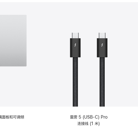
分
期
付
款
选
项)
理玻璃面板和可调倾
雷雳 5 (USB-C) Pro
连接线 (1 米)