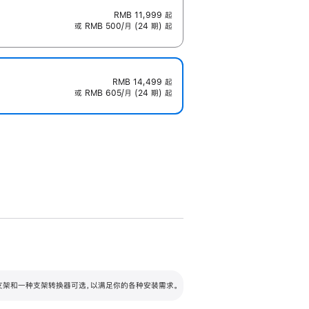
RMB 11,999
起
或 RMB 500/月 (24 期) 起
RMB 14,499
起
或 RMB 605/月 (24 期) 起
配可调倾斜度及高度的支架，额外增加 105
VESA 支架转换器
 有两种支架和一种支架转换器可选，以满足你的各种安装需求。
毫米的高度调节范围。
容的支架 (未随附)