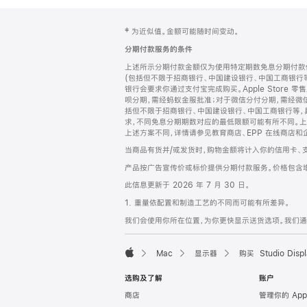
网
脚
‡ 为近似值。金额可能随时间变动。
注
页
分期付款服务的条件
页
上述所示分期付款金额仅为使用特定期数免息分期付款估
脚
(包括但不限于招商银行、中国建设银行、中国工商银行
银行会要求你通过支付宝完成购买。Apple Store 零
呗分期，需经蚂蚁金服批准；对于微信分付分期，需经微信
括但不限于招商银行、中国建设银行、中国工商银行等，
求，不同免息分期期数对应的最低限额可能有所不同。上述分
上述方案不同，详情请参见教育商店、EPP 在线商店和
当商品有货并/或发货时，购物金额将计入你的信用卡、
产品按广告宣传价或标价提供分期付款服务。价格包含
此信息更新于 2026 年 7 月 30 日。
1. 重量依配置和制造工艺的不同而可能有所差异。
我们会使用你所在位置，为你更快显示送货选项。我们通过你
Mac
显示器
购买 Studio Displ
Apple
选购及了解
账户
商店
管理你的 App