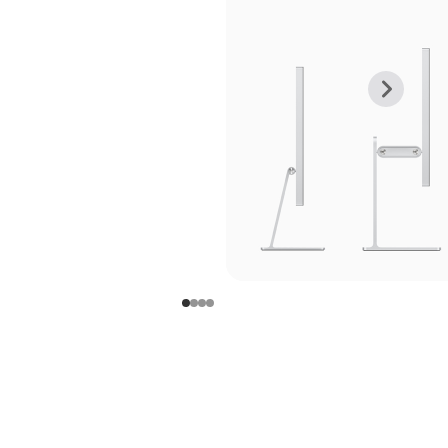
上
下
一
一
张
张
图
图
库
库
图
图
片
片
-
-
支
支
架
架