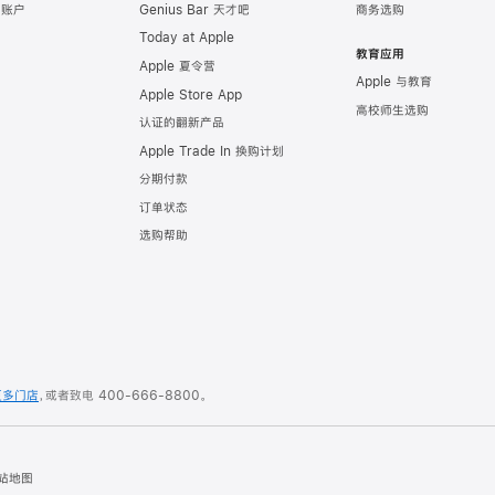
e 账户
Genius Bar 天才吧
商务选购
Today at Apple
教育应用
Apple 夏令营
Apple 与教育
Apple Store App
高校师生选购
认证的翻新产品
Apple Trade In 换购计划
分期付款
订单状态
选购帮助
更多门店
，或者致电
400-666-8800
。
站地图