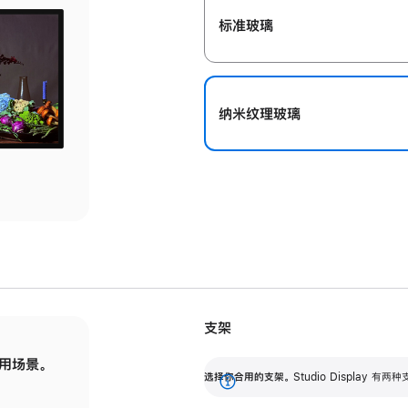
标准玻璃
纳米纹理玻璃
支架
用场景。
标配可调倾斜度的支架，提供 30 度的倾斜度
选
选择你合用的支架。
Studio Display
调节范围。
展