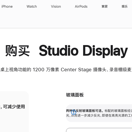
iPhone
Watch
Vision
AirPods
家居
娱乐
购买 Studio Display
桌上视角功能的 1200 万像素 Center Stage 摄像头、录音棚
玻璃面板
，可减少使用
纳米纹理玻璃面板可进一步减少反光，即使在
两种抗反射玻璃面板可选。
标配的玻璃面板经
。
有高亮光源的场所使用，也能保持出色画质。
展
光，从而进一步减少反光，即使在高亮光源的工
开