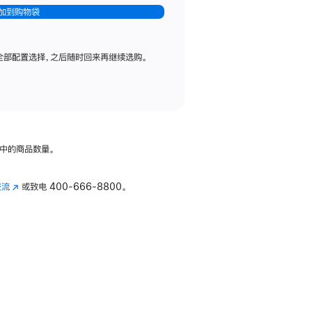
加到购物袋
全部配置选择，之后随时回来再继续选购。
中的商品数量。
交流
(在
或致电
400-666-8800。
新
窗
口
中
打
开)