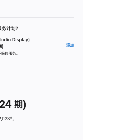
 服务计划？
dio Display)
AppleCare+
添加
期)
服
坏保修服务。
务
计
划
(适
用
于
24 期)
Studio
Display)
2,023
脚
‡。
注