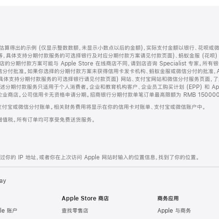
算得出的示例 (仅显示整数数额，未显示小数点以后的金额)，实际支付金额以银行、花呗或
等，具体支持分期付款服务的可选择银行及对应分期付款方案请见付款页面)、蚂蚁金服 (花呗
售店的分期付款方案可能与 Apple Store 在线商店不同，请到店咨询 Specialist 专
分付批准。如果你选择的分期付款方案未获得信用卡发卡机构、蚂蚁金服或微信分付的批准，Ap
具体支持分期付款服务的可选择银行请见付款页面) 网站、支付宝网站和微信分付服务页面，
期付款服务只适用于个人消费者。企业和教育机构客户、企业员工购买计划 (EPP) 和 Appl
企业商店。公司信用卡无资格申请分期。招商银行分期付款单笔订单最高限额为 RMB 150000
支付宝或微信分付账单。相关财务费用将显示在你的信用卡对账单、支付宝或微信账户中。
增值税。所有订单均可享受免费送货服务。
的 IP 地址，或者你在上次访问 Apple 网站时输入的位置信息，找到了你的位置。
ay
Apple Store 商店
商务应用
le 账户
查找零售店
Apple 与商务