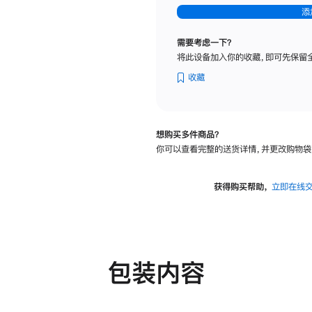
-
添
纳
米
需要考虑一下？
纹
将此设备加入你的收藏，即可先保留
理
玻
收藏
璃
面
板
想购买多件商品？
-
你可以查看完整的送货详情，并更改购物袋
可
调
倾
获得购买帮助，
立即在线
斜
度
及
高
度
包装内容
的
支
架
的