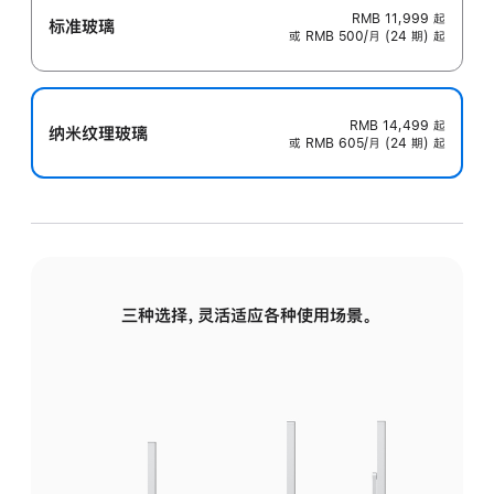
RMB 11,999
起
标准玻璃
或 RMB 500/月 (24 期) 起
RMB 14,499
起
纳米纹理玻璃
或 RMB 605/月 (24 期) 起
三种选择，灵活适应各种使用场景。
标