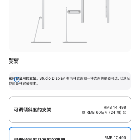
支架
选择你合用的支架。
Studio Display 有两种支架和一种支架转换器可选，以满足
展
你的各种安装需求。
开
RMB 14,499
可调倾斜度的支架
或 RMB 605/月 (24 期) 起
RMB 17,499
可调倾斜度及高‍度的支‍架