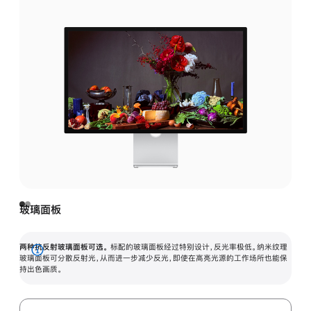
玻璃面板
两种抗反射玻璃面板可选。
标配的玻璃面板经过特别设计，反光率极低。纳米纹理
展
玻璃面板可分散反射光，从而进一步减少反光，即使在高亮光源的工作场所也能保
持出色画质。
开