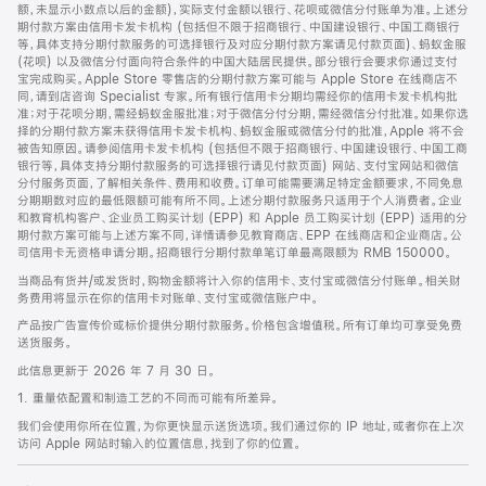
脚
额，未显示小数点以后的金额)，实际支付金额以银行、花呗或微信分付账单为准。上述分
期付款方案由信用卡发卡机构 (包括但不限于招商银行、中国建设银行、中国工商银行
等，具体支持分期付款服务的可选择银行及对应分期付款方案请见付款页面)、蚂蚁金服
(花呗) 以及微信分付面向符合条件的中国大陆居民提供。部分银行会要求你通过支付
宝完成购买。Apple Store 零售店的分期付款方案可能与 Apple Store 在线商店不
同，请到店咨询 Specialist 专家。所有银行信用卡分期均需经你的信用卡发卡机构批
准；对于花呗分期，需经蚂蚁金服批准；对于微信分付分期，需经微信分付批准。如果你选
择的分期付款方案未获得信用卡发卡机构、蚂蚁金服或微信分付的批准，Apple 将不会
被告知原因。请参阅信用卡发卡机构 (包括但不限于招商银行、中国建设银行、中国工商
银行等，具体支持分期付款服务的可选择银行请见付款页面) 网站、支付宝网站和微信
分付服务页面，了解相关条件、费用和收费。订单可能需要满足特定金额要求，不同免息
分期期数对应的最低限额可能有所不同。上述分期付款服务只适用于个人消费者。企业
和教育机构客户、企业员工购买计划 (EPP) 和 Apple 员工购买计划 (EPP) 适用的分
期付款方案可能与上述方案不同，详情请参见教育商店、EPP 在线商店和企业商店。公
司信用卡无资格申请分期。招商银行分期付款单笔订单最高限额为 RMB 150000。
当商品有货并/或发货时，购物金额将计入你的信用卡、支付宝或微信分付账单。相关财
务费用将显示在你的信用卡对账单、支付宝或微信账户中。
产品按广告宣传价或标价提供分期付款服务。价格包含增值税。所有订单均可享受免费
送货服务。
此信息更新于 2026 年 7 月 30 日。
1. 重量依配置和制造工艺的不同而可能有所差异。
我们会使用你所在位置，为你更快显示送货选项。我们通过你的 IP 地址，或者你在上次
访问 Apple 网站时输入的位置信息，找到了你的位置。