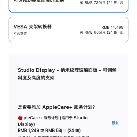
或 RMB 730/月 (24 期) 起
VESA 支架转换器
RMB 14,499
或 RMB 605/月 (24 期) 起
不含支架
Studio Display - 纳米纹理玻璃面板 - 可调倾
斜度及高度的支架
是否要添加 AppleCare+ 服务计划？
AppleCare+ 服务计划 (适用于 Studio
AppleC
添加
Display)
服
RMB 1,249
或
RMB 53/月 (24 期)