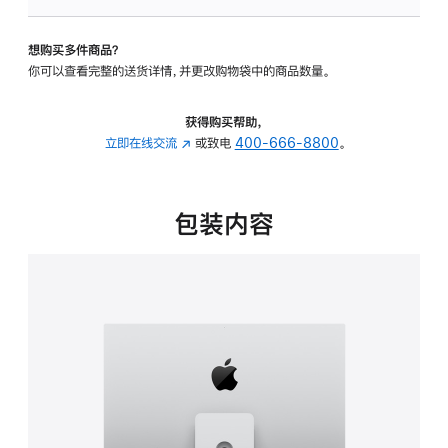
板
-
想购买多件商品？
可
你可以查看完整的送货详情，并更改购物袋中的商品数量。
调
倾
斜
获得购买帮助，
度
立即在线交流
(在
或致电
400-666-8800
。
及
新
高
窗
度
口
包装内容
的
中
支
打
架
开)
的
分
期
付
款
选
项)