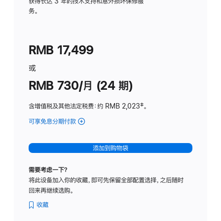
务
获得长达 3 年的技术支持和意外损坏保修服
务。
计
划
(适
RMB 17,499
用
于
或
Studio
RMB 730/月 (24 期)
Display
含增值税及其他法定税费
：约 RMB 2,023
脚
‡。
注
可享免息分期付款
(Studio
Display
-
添加到购物袋
纳
米
需要考虑一下？
纹
将此设备加入你的收藏，即可先保留全部配置选择，之后随时
理
回来再继续选购。
玻
璃
收藏
面