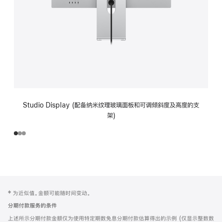
Studio Display (配备纳米纹理玻璃面板和可调倾斜度及高度的支
架)
网
脚
‡ 为近似值。金额可能随时间变动。
注
页
分期付款服务的条件
页
上述所示分期付款金额仅为使用特定期数免息分期付款估算得出的示例 (仅显示整数数