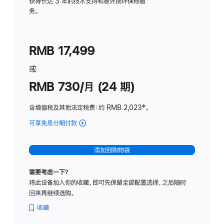
务
获得长达 3 年的技术支持和意外损坏保修服
务。
计
划
(适
RMB 17,499
用
于
或
Studio
RMB 730/月 (24 期)
Display
含增值税及其他法定税费
：约 RMB 2,023
脚
‡。
注
可享免息分期付款
(Studio
Display
-
添加到购物袋
纳
米
需要考虑一下？
纹
将此设备加入你的收藏，即可先保留全部配置选择，之后随时
理
回来再继续选购。
玻
璃
收藏
面