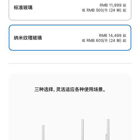
RMB 11,999
起
标准玻璃
或 RMB 500/月 (24 期) 起
RMB 14,499
起
纳米纹理玻璃
或 RMB 605/月 (24 期) 起
三种选择，灵活适应各种使用场景。
标