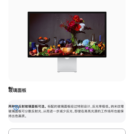
玻璃面板
两种抗反射玻璃面板可选。
标配的玻璃面板经过特别设计，反光率极低。纳米纹理
展
玻璃面板可分散反射光，从而进一步减少反光，即使在高亮光源的工作场所也能保
持出色画质。
开