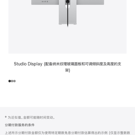
Studio Display (配备纳米纹理玻璃面板和可调倾斜度及高度的支
架)
网
脚
‡ 为近似值。金额可能随时间变动。
注
页
分期付款服务的条件
页
上述所示分期付款金额仅为使用特定期数免息分期付款估算得出的示例 (仅显示整数数