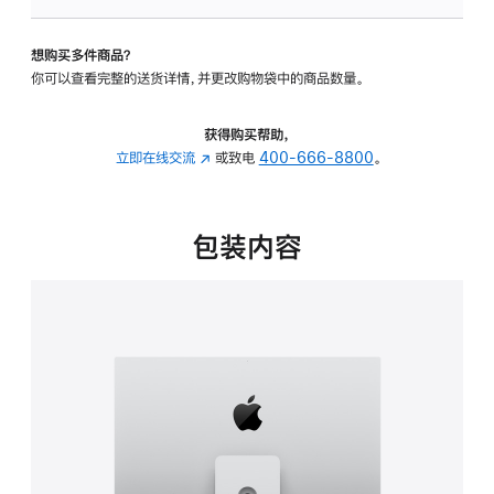
板
-
想购买多件商品？
可
你可以查看完整的送货详情，并更改购物袋中的商品数量。
调
倾
斜
获得购买帮助，
度
立即在线交流
(在
或致电
400-666-8800
。
及
新
高
窗
度
口
包装内容
的
中
支
打
架
开)
的
分
期
付
款
选
项)