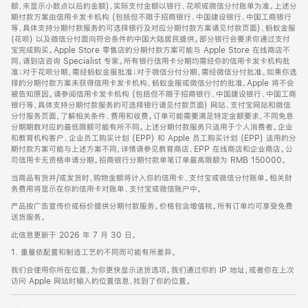
脚
额，未显示小数点以后的金额)，实际支付金额以银行、花呗或微信分付账单为准。上述分
期付款方案由信用卡发卡机构 (包括但不限于招商银行、中国建设银行、中国工商银行
等，具体支持分期付款服务的可选择银行及对应分期付款方案请见付款页面)、蚂蚁金服
(花呗) 以及微信分付面向符合条件的中国大陆居民提供。部分银行会要求你通过支付
宝完成购买。Apple Store 零售店的分期付款方案可能与 Apple Store 在线商店不
同，请到店咨询 Specialist 专家。所有银行信用卡分期均需经你的信用卡发卡机构批
准；对于花呗分期，需经蚂蚁金服批准；对于微信分付分期，需经微信分付批准。如果你选
择的分期付款方案未获得信用卡发卡机构、蚂蚁金服或微信分付的批准，Apple 将不会
被告知原因。请参阅信用卡发卡机构 (包括但不限于招商银行、中国建设银行、中国工商
银行等，具体支持分期付款服务的可选择银行请见付款页面) 网站、支付宝网站和微信
分付服务页面，了解相关条件、费用和收费。订单可能需要满足特定金额要求，不同免息
分期期数对应的最低限额可能有所不同。上述分期付款服务只适用于个人消费者。企业
和教育机构客户、企业员工购买计划 (EPP) 和 Apple 员工购买计划 (EPP) 适用的分
期付款方案可能与上述方案不同，详情请参见教育商店、EPP 在线商店和企业商店。公
司信用卡无资格申请分期。招商银行分期付款单笔订单最高限额为 RMB 150000。
当商品有货并/或发货时，购物金额将计入你的信用卡、支付宝或微信分付账单。相关财
务费用将显示在你的信用卡对账单、支付宝或微信账户中。
产品按广告宣传价或标价提供分期付款服务。价格包含增值税。所有订单均可享受免费
送货服务。
此信息更新于 2026 年 7 月 30 日。
1. 重量依配置和制造工艺的不同而可能有所差异。
我们会使用你所在位置，为你更快显示送货选项。我们通过你的 IP 地址，或者你在上次
访问 Apple 网站时输入的位置信息，找到了你的位置。