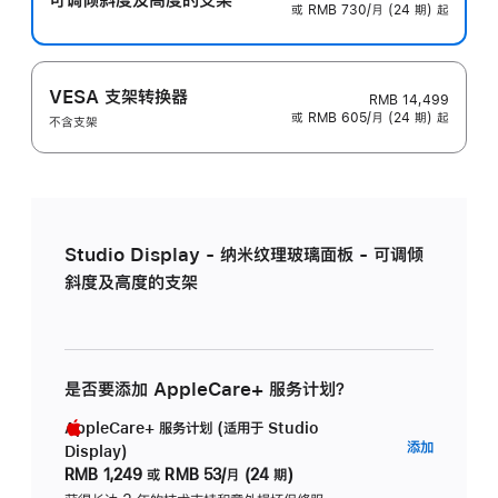
或 RMB 730/月 (24 期) 起
VESA 支架转换器
RMB 14,499
或 RMB 605/月 (24 期) 起
不含支架
Studio Display - 纳米纹理玻璃面板 - 可调倾
斜度及高度的支架
是否要添加 AppleCare+ 服务计划？
AppleCare+ 服务计划 (适用于 Studio
AppleC
添加
Display)
服
RMB 1,249
或
RMB 53/月 (24 期)