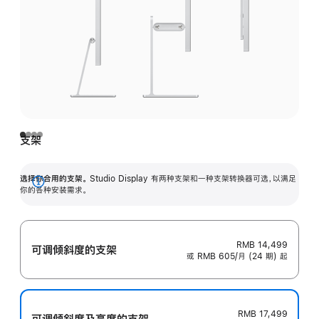
支架
选择你合用的支架。
Studio Display 有两种支架和一种支架转换器可选，以满足
展
你的各种安装需求。
开
RMB 14,499
可调倾斜度的支架
或 RMB 605/月 (24 期) 起
RMB 17,499
可调倾斜度及高‍度的支‍架