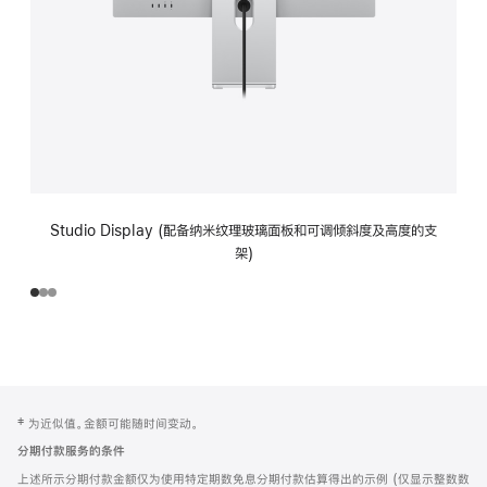
Studio Display (配备纳米纹理玻璃面板和可调倾斜度及高度的支
架)
网
脚
‡ 为近似值。金额可能随时间变动。
注
页
分期付款服务的条件
页
上述所示分期付款金额仅为使用特定期数免息分期付款估算得出的示例 (仅显示整数数