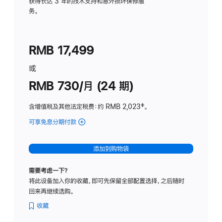
务
获得长达 3 年的技术支持和意外损坏保修服
务。
计
划
(适
RMB 17,499
用
于
或
Studio
RMB 730/月 (24 期)
Display
含增值税及其他法定税费
：约 RMB 2,023
脚
‡。
注
可享免息分期付款
(Studio
Display
-
添加到购物袋
纳
米
需要考虑一下？
纹
将此设备加入你的收藏，即可先保留全部配置选择，之后随时
理
回来再继续选购。
玻
璃
收藏
面