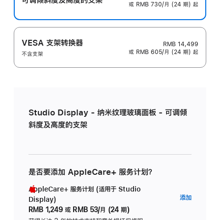
或 RMB 730/月 (24 期) 起
VESA 支架转换器
RMB 14,499
或 RMB 605/月 (24 期) 起
不含支架
Studio Display - 纳米纹理玻璃面板 - 可调倾
斜度及高度的支架
是否要添加 AppleCare+ 服务计划？
AppleCare+ 服务计划 (适用于 Studio
AppleC
添加
Display)
服
RMB 1,249
或
RMB 53/月 (24 期)