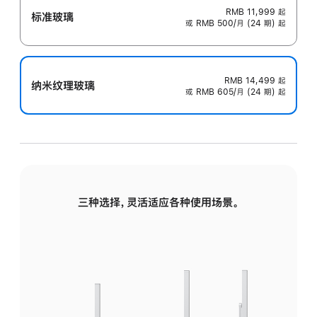
RMB 11,999
起
标准玻璃
或 RMB 500/月 (24 期) 起
RMB 14,499
起
纳米纹理玻璃
或 RMB 605/月 (24 期) 起
三种选择，灵活适应各种使用场景。
标