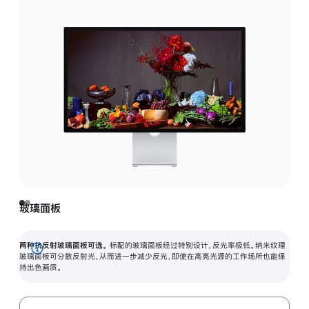
玻璃面板
两种抗反射玻璃面板可选。
标配的玻璃面板经过特别设计，反光率极低。纳米纹理
展
玻璃面板可分散反射光，从而进一步减少反光，即使在高亮光源的工作场所也能保
持出色画质。
开