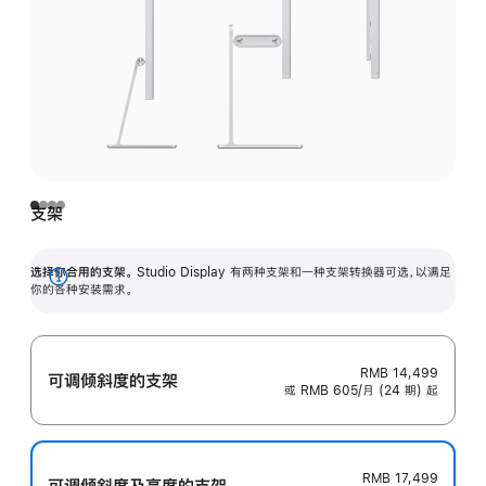
支架
选择你合用的支架。
Studio Display 有两种支架和一种支架转换器可选，以满足
展
你的各种安装需求。
开
RMB 14,499
可调倾斜度的支架
或 RMB 605/月 (24 期) 起
RMB 17,499
可调倾斜度及高‍度的支‍架