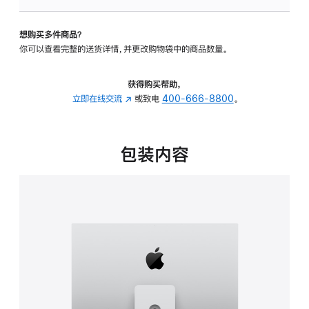
板
-
想购买多件商品？
可
你可以查看完整的送货详情，并更改购物袋中的商品数量。
调
倾
斜
获得购买帮助，
度
立即在线交流
(在
或致电
400-666-8800
。
及
新
高
窗
度
口
包装内容
的
中
支
打
架
开)
的
分
期
付
款
选
项)