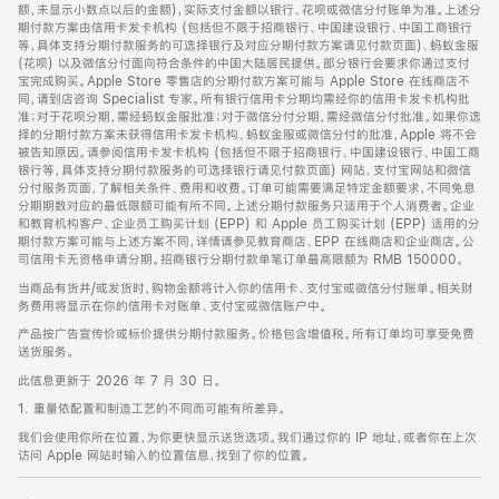
脚
额，未显示小数点以后的金额)，实际支付金额以银行、花呗或微信分付账单为准。上述分
期付款方案由信用卡发卡机构 (包括但不限于招商银行、中国建设银行、中国工商银行
等，具体支持分期付款服务的可选择银行及对应分期付款方案请见付款页面)、蚂蚁金服
(花呗) 以及微信分付面向符合条件的中国大陆居民提供。部分银行会要求你通过支付
宝完成购买。Apple Store 零售店的分期付款方案可能与 Apple Store 在线商店不
同，请到店咨询 Specialist 专家。所有银行信用卡分期均需经你的信用卡发卡机构批
准；对于花呗分期，需经蚂蚁金服批准；对于微信分付分期，需经微信分付批准。如果你选
择的分期付款方案未获得信用卡发卡机构、蚂蚁金服或微信分付的批准，Apple 将不会
被告知原因。请参阅信用卡发卡机构 (包括但不限于招商银行、中国建设银行、中国工商
银行等，具体支持分期付款服务的可选择银行请见付款页面) 网站、支付宝网站和微信
分付服务页面，了解相关条件、费用和收费。订单可能需要满足特定金额要求，不同免息
分期期数对应的最低限额可能有所不同。上述分期付款服务只适用于个人消费者。企业
和教育机构客户、企业员工购买计划 (EPP) 和 Apple 员工购买计划 (EPP) 适用的分
期付款方案可能与上述方案不同，详情请参见教育商店、EPP 在线商店和企业商店。公
司信用卡无资格申请分期。招商银行分期付款单笔订单最高限额为 RMB 150000。
当商品有货并/或发货时，购物金额将计入你的信用卡、支付宝或微信分付账单。相关财
务费用将显示在你的信用卡对账单、支付宝或微信账户中。
产品按广告宣传价或标价提供分期付款服务。价格包含增值税。所有订单均可享受免费
送货服务。
此信息更新于 2026 年 7 月 30 日。
1. 重量依配置和制造工艺的不同而可能有所差异。
我们会使用你所在位置，为你更快显示送货选项。我们通过你的 IP 地址，或者你在上次
访问 Apple 网站时输入的位置信息，找到了你的位置。