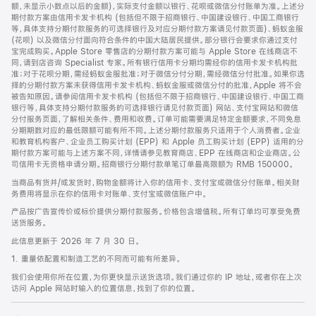
脚
额，未显示小数点以后的金额)，实际支付金额以银行、花呗或微信分付账单为准。上述分
期付款方案由信用卡发卡机构 (包括但不限于招商银行、中国建设银行、中国工商银行
等，具体支持分期付款服务的可选择银行及对应分期付款方案请见付款页面)、蚂蚁金服
(花呗) 以及微信分付面向符合条件的中国大陆居民提供。部分银行会要求你通过支付
宝完成购买。Apple Store 零售店的分期付款方案可能与 Apple Store 在线商店不
同，请到店咨询 Specialist 专家。所有银行信用卡分期均需经你的信用卡发卡机构批
准；对于花呗分期，需经蚂蚁金服批准；对于微信分付分期，需经微信分付批准。如果你选
择的分期付款方案未获得信用卡发卡机构、蚂蚁金服或微信分付的批准，Apple 将不会
被告知原因。请参阅信用卡发卡机构 (包括但不限于招商银行、中国建设银行、中国工商
银行等，具体支持分期付款服务的可选择银行请见付款页面) 网站、支付宝网站和微信
分付服务页面，了解相关条件、费用和收费。订单可能需要满足特定金额要求，不同免息
分期期数对应的最低限额可能有所不同。上述分期付款服务只适用于个人消费者。企业
和教育机构客户、企业员工购买计划 (EPP) 和 Apple 员工购买计划 (EPP) 适用的分
期付款方案可能与上述方案不同，详情请参见教育商店、EPP 在线商店和企业商店。公
司信用卡无资格申请分期。招商银行分期付款单笔订单最高限额为 RMB 150000。
当商品有货并/或发货时，购物金额将计入你的信用卡、支付宝或微信分付账单。相关财
务费用将显示在你的信用卡对账单、支付宝或微信账户中。
产品按广告宣传价或标价提供分期付款服务。价格包含增值税。所有订单均可享受免费
送货服务。
此信息更新于 2026 年 7 月 30 日。
1. 重量依配置和制造工艺的不同而可能有所差异。
我们会使用你所在位置，为你更快显示送货选项。我们通过你的 IP 地址，或者你在上次
访问 Apple 网站时输入的位置信息，找到了你的位置。