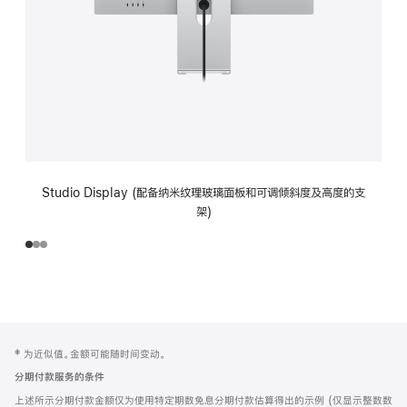
Studio Display (配备纳米纹理玻璃面板和可调倾斜度及高度的支
架)
网
脚
‡ 为近似值。金额可能随时间变动。
注
页
分期付款服务的条件
页
上述所示分期付款金额仅为使用特定期数免息分期付款估算得出的示例 (仅显示整数数