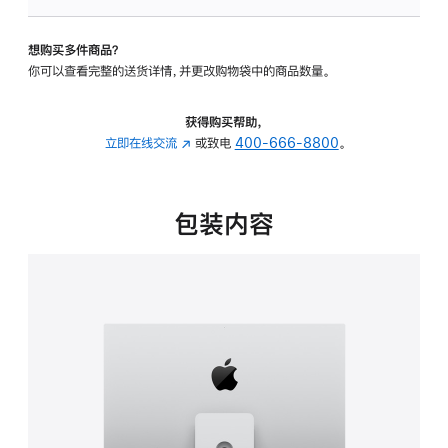
板
-
想购买多件商品？
可
你可以查看完整的送货详情，并更改购物袋中的商品数量。
调
倾
斜
获得购买帮助，
度
立即在线交流
(在
或致电
400-666-8800
。
及
新
高
窗
度
口
包装内容
的
中
支
打
架
开)
的
分
期
付
款
选
项)