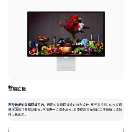
玻璃面板
两种抗反射玻璃面板可选。
标配的玻璃面板经过特别设计，反光率极低。纳米纹理
展
玻璃面板可分散反射光，从而进一步减少反光，即使在高亮光源的工作场所也能保
持出色画质。
开