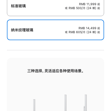
RMB 11,999
起
标准玻璃
或 RMB 500/月 (24 期) 起
RMB 14,499
起
纳米纹理玻璃
或 RMB 605/月 (24 期) 起
三种选择，灵活适应各种使用场景。
标