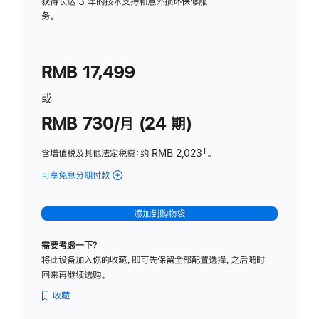
务
获得长达 3 年的技术支持和意外损坏保修服
务。
计
划
(适
RMB 17,499
用
于
或
Studio
RMB 730/月 (24 期)
Display
含增值税及其他法定税费
：约 RMB 2,023
脚
‡。
注
可享免息分期付款
(Studio
Display
-
添加到购物袋
纳
米
需要考虑一下？
纹
将此设备加入你的收藏，即可先保留全部配置选择，之后随时
理
回来再继续选购。
玻
璃
收藏
面