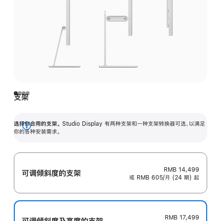
支架
选择你合用的支架。
Studio Display 有两种支架和一种支架转换器可选，以满足
展
你的各种安装需求。
开
RMB 14,499
可调倾斜度的支架
或 RMB 605/月 (24 期) 起
RMB 17,499
可调倾斜度及高‍度的支‍架