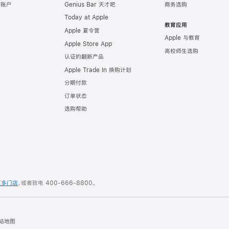
e 账户
Genius Bar 天才吧
商务选购
Today at Apple
教育应用
Apple 夏令营
Apple 与教育
Apple Store App
高校师生选购
认证的翻新产品
Apple Trade In 换购计划
分期付款
订单状态
选购帮助
更多门店
，或者致电
400-666-8800
。
站地图