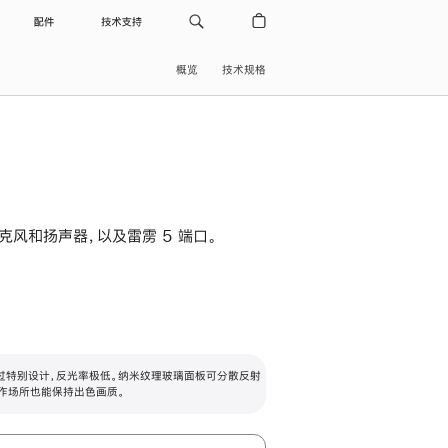
配件
技术支持
概览
技术规格
级麦克风和扬声器，以及雷雳 5 端口。
过特别设计，反光率极低。纳米纹理玻璃面板可分散反射
作场所也能保持出色画质。