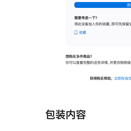
-
添
纳
米
需要考虑一下？
纹
将此设备加入你的收藏，即可先保留
理
玻
收藏
璃
面
板
想购买多件商品？
-
你可以查看完整的送货详情，并更改购物袋
可
调
倾
获得购买帮助，
立即在线
斜
度
及
高
度
包装内容
的
支
架
的