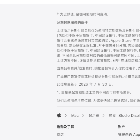
网
脚
‡ 为近似值。金额可能随时间变动。
注
页
分期付款服务的条件
页
上述所示分期付款金额仅为使用特定期数免息分期付款估
脚
(包括但不限于招商银行、中国建设银行、中国工商银行
银行会要求你通过支付宝完成购买。Apple Store 零
呗分期，需经蚂蚁金服批准；对于微信分付分期，需经微信
括但不限于招商银行、中国建设银行、中国工商银行等，
求，不同免息分期期数对应的最低限额可能有所不同。上述分
上述方案不同，详情请参见教育商店、EPP 在线商店和
当商品有货并/或发货时，购物金额将计入你的信用卡、
产品按广告宣传价或标价提供分期付款服务。价格包含
此信息更新于 2026 年 7 月 30 日。
1. 重量依配置和制造工艺的不同而可能有所差异。
我们会使用你所在位置，为你更快显示送货选项。我们通过你
Mac
显示器
购买 Studio Displ
Apple
选购及了解
账户
商店
管理你的 App