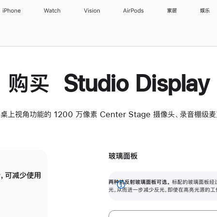
iPhone
Watch
Vision
AirPods
家居
娱乐
购买 Studio Display
桌上视角功能的 1200 万像素 Center Stage 摄像头、录音棚
玻璃面板
，可减少使用
纳米纹理玻璃面板可进一步减少反光，即使在
两种抗反射玻璃面板可选。
标配的玻璃面板经
。
有高亮光源的场所使用，也能保持出色画质。
展
光，从而进一步减少反光，即使在高亮光源的工
开