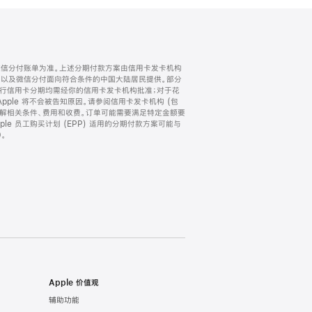
微信分付账单为准。上述分期付款方案由信用卡发卡机构
) 以及微信分付面向符合条件的中国大陆居民提供。部分
家。所有银行信用卡分期均需经你的信用卡发卡机构批准；对于花
ple 将不会被告知原因。请参阅信用卡发卡机构 (包
了解相关条件、费用和收费。订单可能需要满足特定金额要
e 员工购买计划 (EPP) 适用的分期付款方案可能与
。
Apple 价值观
辅助功能