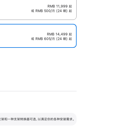
RMB 11,999
起
或 RMB 500/月 (24 期) 起
RMB 14,499
起
或 RMB 605/月 (24 期) 起
配可调倾斜度及高度的支架，额外增加 105
VESA 支架转换器
 有两种支架和一种支架转换器可选，以满足你的各种安装需求。
毫米的高度调节范围。
容的支架 (未随附)