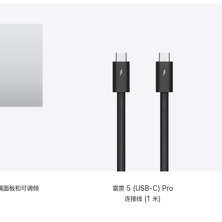
分
期
付
款
选
项)
理玻璃面板和可调倾
雷雳 5 (USB-C) Pro
连接线 (1 米)