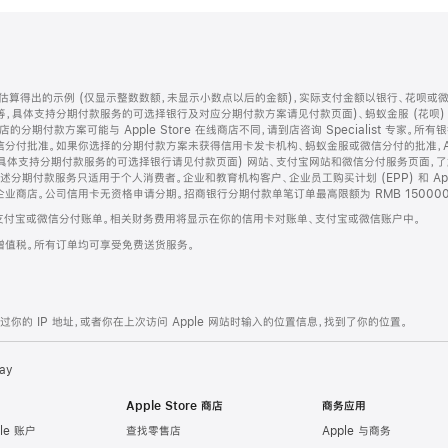
算得出的示例 (仅显示整数数额，未显示小数点以后的金额)，实际支付金额以银行、花呗或
等，具体支持分期付款服务的可选择银行及对应分期付款方案请见付款页面)、蚂蚁金服 (花呗
售店的分期付款方案可能与 Apple Store 在线商店不同，请到店咨询 Specialist 专
分付批准。如果你选择的分期付款方案未获得信用卡发卡机构、蚂蚁金服或微信分付的批准，Ap
具体支持分期付款服务的可选择银行请见付款页面) 网站、支付宝网站和微信分付服务页面，
期付款服务只适用于个人消费者。企业和教育机构客户、企业员工购买计划 (EPP) 和 Appl
企业商店。公司信用卡无资格申请分期。招商银行分期付款单笔订单最高限额为 RMB 150000
支付宝或微信分付账单。相关财务费用将显示在你的信用卡对账单、支付宝或微信账户中。
增值税。所有订单均可享受免费送货服务。
的 IP 地址，或者你在上次访问 Apple 网站时输入的位置信息，找到了你的位置。
ay
Apple Store 商店
商务应用
le 账户
查找零售店
Apple 与商务