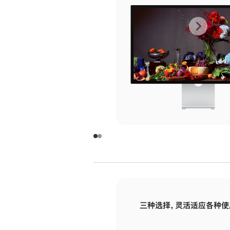
上
下
一
一
张
张
图
图
库
库
图
图
片
片
-
-
玻
玻
璃
璃
三种选择，灵活适应各种使
面
面
板
板