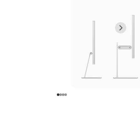
上
下
一
一
张
张
图
图
库
库
图
图
片
片
-
-
支
支
架
架