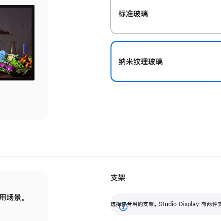
标准玻璃
纳米纹理玻璃
支架
用场景。
标配可调倾斜度的支架，提供 30 度的倾斜度
选
选择你合用的支架。
Studio Display
调节范围。
展