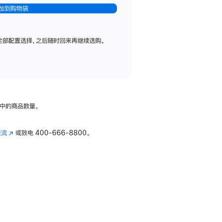
加到购物袋
全部配置选择，之后随时回来再继续选购。
中的商品数量。
交流
(在
或致电
400-666-8800。
新
窗
口
中
打
开)