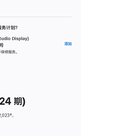
 服务计划？
dio Display)
AppleCare+
添加
期)
服
坏保修服务。
务
计
划
(适
用
于
24 期)
Studio
Display)
2,023
脚
‡。
注