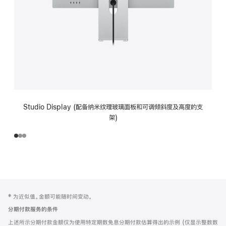
Studio Display (配备纳米纹理玻璃面板和可调倾斜度及高度的支
架)
网
脚
‡ 为近似值。金额可能随时间变动。
注
页
分期付款服务的条件
页
上述所示分期付款金额仅为使用特定期数免息分期付款估算得出的示例 (仅显示整数数