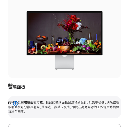
玻璃面板
两种抗反射玻璃面板可选。
标配的玻璃面板经过特别设计，反光率极低。纳米纹理
展
玻璃面板可分散反射光，从而进一步减少反光，即使在高亮光源的工作场所也能保
持出色画质。
开