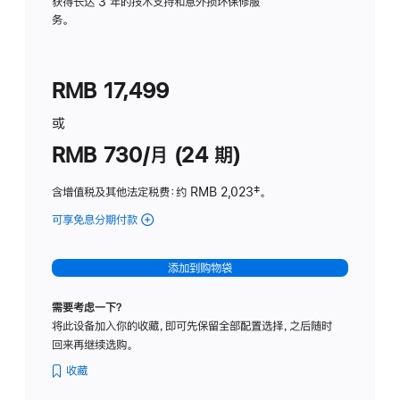
务
获得长达 3 年的技术支持和意外损坏保修服
务。
计
划
(适
RMB 17,499
用
于
或
Studio
RMB 730/月 (24 期)
Display
含增值税及其他法定税费
：约 RMB 2,023
脚
‡。
注
可享免息分期付款
(Studio
Display
-
添加到购物袋
纳
米
需要考虑一下？
纹
将此设备加入你的收藏，即可先保留全部配置选择，之后随时
理
回来再继续选购。
玻
璃
收藏
面