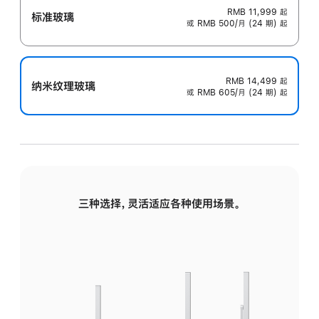
RMB 11,999
起
标准玻璃
或 RMB 500/月 (24 期) 起
RMB 14,499
起
纳米纹理玻璃
或 RMB 605/月 (24 期) 起
三种选择，灵活适应各种使用场景。
标