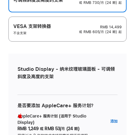
或 RMB 730/月 (24 期) 起
VESA 支架转换器
RMB 14,499
或 RMB 605/月 (24 期) 起
不含支架
Studio Display - 纳米纹理玻璃面板 - 可调倾
斜度及高度的支架
是否要添加 AppleCare+ 服务计划？
AppleCare+ 服务计划 (适用于 Studio
AppleC
添加
Display)
服
RMB 1,249
或
RMB 53/月 (24 期)