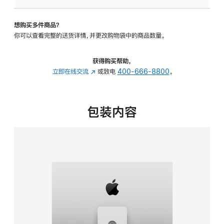
板
-
想购买多件商品？
可
你可以查看完整的送货详情，并更改购物袋中的商品数量。
调
倾
斜
获得购买帮助，
度
立即在线交流
(在
或致电
400-666-8800
。
及
新
高
窗
度
口
包装内容
的
中
支
打
架
开)
的
分
期
付
款
选
项)