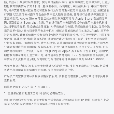
脚
额，未显示小数点以后的金额)，实际支付金额以银行、花呗或微信分付账单为准。上述分
期付款方案由信用卡发卡机构 (包括但不限于招商银行、中国建设银行、中国工商银行
等，具体支持分期付款服务的可选择银行及对应分期付款方案请见付款页面)、蚂蚁金服
(花呗) 以及微信分付面向符合条件的中国大陆居民提供。部分银行会要求你通过支付
宝完成购买。Apple Store 零售店的分期付款方案可能与 Apple Store 在线商店不
同，请到店咨询 Specialist 专家。所有银行信用卡分期均需经你的信用卡发卡机构批
准；对于花呗分期，需经蚂蚁金服批准；对于微信分付分期，需经微信分付批准。如果你选
择的分期付款方案未获得信用卡发卡机构、蚂蚁金服或微信分付的批准，Apple 将不会
被告知原因。请参阅信用卡发卡机构 (包括但不限于招商银行、中国建设银行、中国工商
银行等，具体支持分期付款服务的可选择银行请见付款页面) 网站、支付宝网站和微信
分付服务页面，了解相关条件、费用和收费。订单可能需要满足特定金额要求，不同免息
分期期数对应的最低限额可能有所不同。上述分期付款服务只适用于个人消费者。企业
和教育机构客户、企业员工购买计划 (EPP) 和 Apple 员工购买计划 (EPP) 适用的分
期付款方案可能与上述方案不同，详情请参见教育商店、EPP 在线商店和企业商店。公
司信用卡无资格申请分期。招商银行分期付款单笔订单最高限额为 RMB 150000。
当商品有货并/或发货时，购物金额将计入你的信用卡、支付宝或微信分付账单。相关财
务费用将显示在你的信用卡对账单、支付宝或微信账户中。
产品按广告宣传价或标价提供分期付款服务。价格包含增值税。所有订单均可享受免费
送货服务。
此信息更新于 2026 年 7 月 30 日。
1. 重量依配置和制造工艺的不同而可能有所差异。
我们会使用你所在位置，为你更快显示送货选项。我们通过你的 IP 地址，或者你在上次
访问 Apple 网站时输入的位置信息，找到了你的位置。