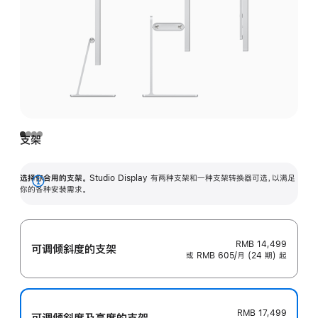
支架
选择你合用的支架。
Studio Display 有两种支架和一种支架转换器可选，以满足
展
你的各种安装需求。
开
RMB 14,499
可调倾斜度的支架
或 RMB 605/月 (24 期) 起
RMB 17,499
可调倾斜度及高‍度的支‍架