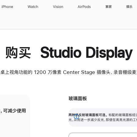
iPhone
Watch
Vision
AirPods
家居
娱乐
购买 Studio Display
桌上视角功能的 1200 万像素 Center Stage 摄像头、录音棚
玻璃面板
，可减少使用
纳米纹理玻璃面板可进一步减少反光，即使在
两种抗反射玻璃面板可选。
标配的玻璃面板经
。
有高亮光源的场所使用，也能保持出色画质。
展
光，从而进一步减少反光，即使在高亮光源的工
开