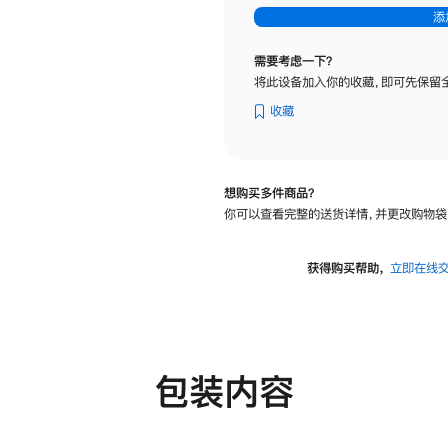
-
添
纳
米
需要考虑一下？
纹
将此设备加入你的收藏，即可先保留
理
玻
收藏
璃
面
板
想购买多件商品？
-
你可以查看完整的送货详情，并更改购物袋
可
调
倾
获得购买帮助，
立即在线
斜
度
及
高
度
包装内容
的
支
架
的