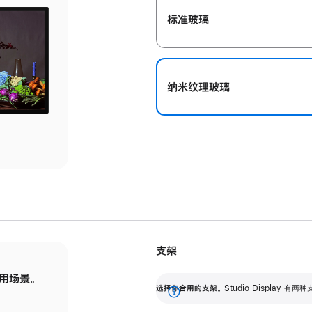
标准玻璃
纳米纹理玻璃
支架
用场景。
标配可调倾斜度的支架，提供 30 度的倾斜度
选
选择你合用的支架。
Studio Display
调节范围。
展