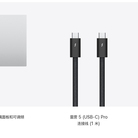
分
期
付
款
选
项)
理玻璃面板和可调倾
雷雳 5 (USB-C) Pro
连接线 (1 米)