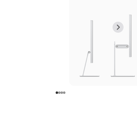
上
下
一
一
张
张
图
图
库
库
图
图
片
片
-
-
支
支
架
架