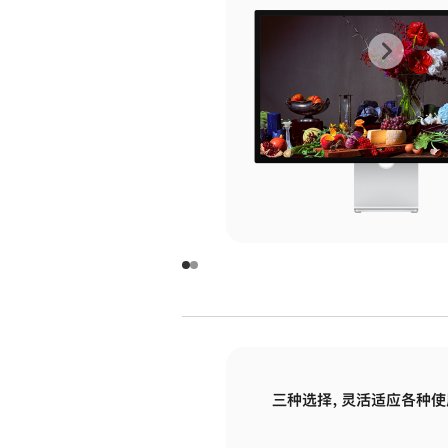
上
下
一
一
张
张
图
图
库
库
图
图
片
片
-
-
玻
玻
璃
璃
三种选择，灵活适应各种使
面
面
板
板