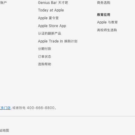
e 账户
Genius Bar 天才吧
商务选购
Today at Apple
教育应用
Apple 夏令营
Apple 与教育
Apple Store App
高校师生选购
认证的翻新产品
Apple Trade In 换购计划
分期付款
订单状态
选购帮助
更多门店
，或者致电
400-666-8800
。
站地图