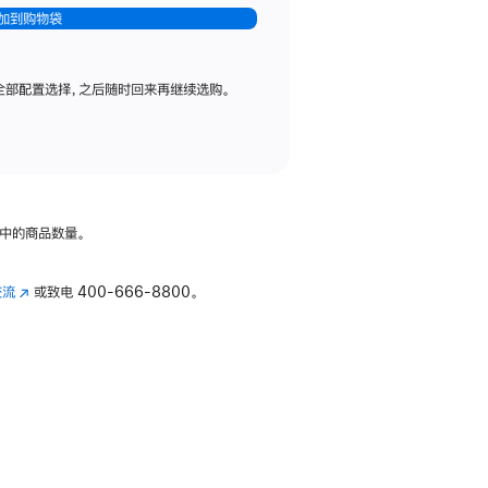
加到购物袋
全部配置选择，之后随时回来再继续选购。
中的商品数量。
交流
(在
或致电
400-666-8800。
新
窗
口
中
打
开)