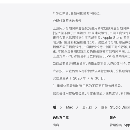
网
脚
‡ 为近似值。金额可能随时间变动。
注
页
分期付款服务的条件
页
上述所示分期付款金额仅为使用特定期数免息分期付款估
脚
(包括但不限于招商银行、中国建设银行、中国工商银行
银行会要求你通过支付宝完成购买。Apple Store 零
呗分期，需经蚂蚁金服批准；对于微信分付分期，需经微信
括但不限于招商银行、中国建设银行、中国工商银行等，
求，不同免息分期期数对应的最低限额可能有所不同。上述分
上述方案不同，详情请参见教育商店、EPP 在线商店和
当商品有货并/或发货时，购物金额将计入你的信用卡、
产品按广告宣传价或标价提供分期付款服务。价格包含
此信息更新于 2026 年 7 月 30 日。
1. 重量依配置和制造工艺的不同而可能有所差异。
我们会使用你所在位置，为你更快显示送货选项。我们通过你
Mac
显示器
购买 Studio Displ
Apple
选购及了解
账户
商店
管理你的 App