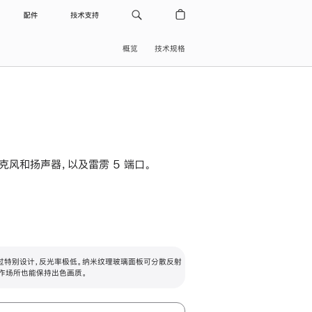
配件
技术支持
概览
技术规格
级麦克风和扬声器，以及雷雳 5 端口。
过特别设计，反光率极低。纳米纹理玻璃面板可分散反射
作场所也能保持出色画质。