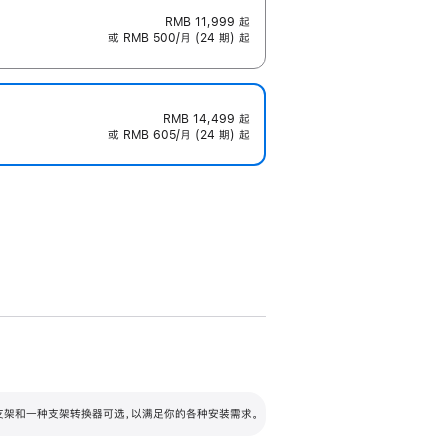
RMB 11,999
起
或 RMB 500/月 (24 期) 起
RMB 14,499
起
或 RMB 605/月 (24 期) 起
配可调倾斜度及高度的支架，额外增加 105
VESA 支架转换器
 有两种支架和一种支架转换器可选，以满足你的各种安装需求。
毫米的高度调节范围。
容的支架 (未随附)