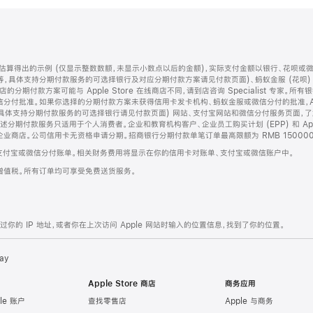
算得出的示例 (仅显示整数数额，未显示小数点以后的金额)，实际支付金额以银行、花呗或
等，具体支持分期付款服务的可选择银行及对应分期付款方案请见付款页面)、蚂蚁金服 (花呗
售店的分期付款方案可能与 Apple Store 在线商店不同，请到店咨询 Specialist 专
分付批准。如果你选择的分期付款方案未获得信用卡发卡机构、蚂蚁金服或微信分付的批准，Ap
具体支持分期付款服务的可选择银行请见付款页面) 网站、支付宝网站和微信分付服务页面，
期付款服务只适用于个人消费者。企业和教育机构客户、企业员工购买计划 (EPP) 和 Appl
企业商店。公司信用卡无资格申请分期。招商银行分期付款单笔订单最高限额为 RMB 150000
支付宝或微信分付账单。相关财务费用将显示在你的信用卡对账单、支付宝或微信账户中。
增值税。所有订单均可享受免费送货服务。
的 IP 地址，或者你在上次访问 Apple 网站时输入的位置信息，找到了你的位置。
ay
Apple Store 商店
商务应用
le 账户
查找零售店
Apple 与商务