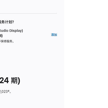
 服务计划？
dio Display)
AppleCare+
添加
期)
服
坏保修服务。
务
计
划
(适
用
于
24 期)
Studio
Display)
2,023
脚
‡。
注