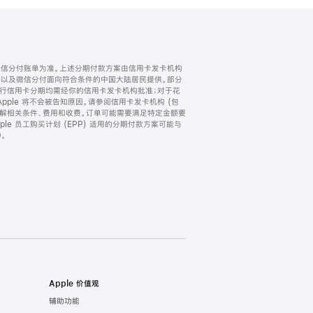
微信分付账单为准。上述分期付款方案由信用卡发卡机构
) 以及微信分付面向符合条件的中国大陆居民提供。部分
家。所有银行信用卡分期均需经你的信用卡发卡机构批准；对于花
ple 将不会被告知原因。请参阅信用卡发卡机构 (包
了解相关条件、费用和收费。订单可能需要满足特定金额要
e 员工购买计划 (EPP) 适用的分期付款方案可能与
。
Apple 价值观
辅助功能