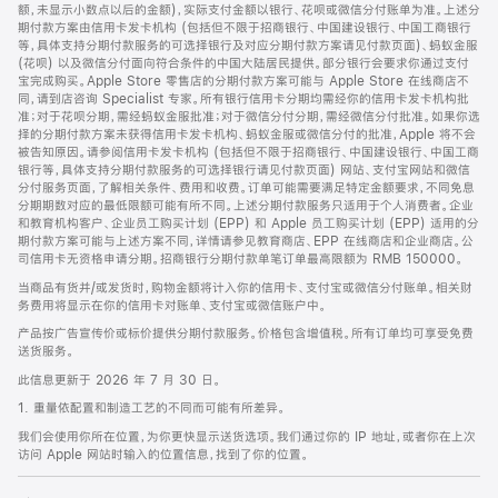
脚
额，未显示小数点以后的金额)，实际支付金额以银行、花呗或微信分付账单为准。上述分
期付款方案由信用卡发卡机构 (包括但不限于招商银行、中国建设银行、中国工商银行
等，具体支持分期付款服务的可选择银行及对应分期付款方案请见付款页面)、蚂蚁金服
(花呗) 以及微信分付面向符合条件的中国大陆居民提供。部分银行会要求你通过支付
宝完成购买。Apple Store 零售店的分期付款方案可能与 Apple Store 在线商店不
同，请到店咨询 Specialist 专家。所有银行信用卡分期均需经你的信用卡发卡机构批
准；对于花呗分期，需经蚂蚁金服批准；对于微信分付分期，需经微信分付批准。如果你选
择的分期付款方案未获得信用卡发卡机构、蚂蚁金服或微信分付的批准，Apple 将不会
被告知原因。请参阅信用卡发卡机构 (包括但不限于招商银行、中国建设银行、中国工商
银行等，具体支持分期付款服务的可选择银行请见付款页面) 网站、支付宝网站和微信
分付服务页面，了解相关条件、费用和收费。订单可能需要满足特定金额要求，不同免息
分期期数对应的最低限额可能有所不同。上述分期付款服务只适用于个人消费者。企业
和教育机构客户、企业员工购买计划 (EPP) 和 Apple 员工购买计划 (EPP) 适用的分
期付款方案可能与上述方案不同，详情请参见教育商店、EPP 在线商店和企业商店。公
司信用卡无资格申请分期。招商银行分期付款单笔订单最高限额为 RMB 150000。
当商品有货并/或发货时，购物金额将计入你的信用卡、支付宝或微信分付账单。相关财
务费用将显示在你的信用卡对账单、支付宝或微信账户中。
产品按广告宣传价或标价提供分期付款服务。价格包含增值税。所有订单均可享受免费
送货服务。
此信息更新于 2026 年 7 月 30 日。
1. 重量依配置和制造工艺的不同而可能有所差异。
我们会使用你所在位置，为你更快显示送货选项。我们通过你的 IP 地址，或者你在上次
访问 Apple 网站时输入的位置信息，找到了你的位置。