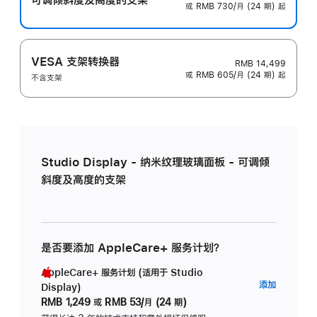
或 RMB 730/月 (24 期) 起
VESA 支架转换器
RMB 14,499
或 RMB 605/月 (24 期) 起
不含支架
Studio Display - 纳米纹理玻璃面板 - 可调倾
斜度及高度的支架
是否要添加 AppleCare+ 服务计划？
AppleCare+ 服务计划 (适用于 Studio
AppleC
添加
Display)
服
RMB 1,249
或
RMB 53/月 (24 期)