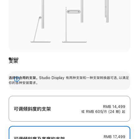
支架
选择你合用的支架。
Studio Display 有两种支架和一种支架转换器可选，以满足
展
你的各种安装需求。
开
RMB 14,499
可调倾斜度的支架
或 RMB 605/月 (24 期) 起
RMB 17,499
可调倾斜度及高‍度的支‍架