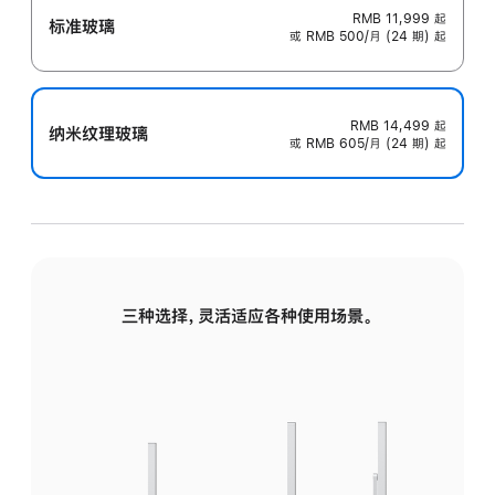
RMB 11,999
起
标准玻璃
或 RMB 500/月 (24 期) 起
RMB 14,499
起
纳米纹理玻璃
或 RMB 605/月 (24 期) 起
三种选择，灵活适应各种使用场景。
标