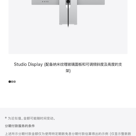
Studio Display (配备纳米纹理玻璃面板和可调倾斜度及高度的支
架)
网
脚
‡ 为近似值。金额可能随时间变动。
注
页
分期付款服务的条件
页
上述所示分期付款金额仅为使用特定期数免息分期付款估算得出的示例 (仅显示整数数