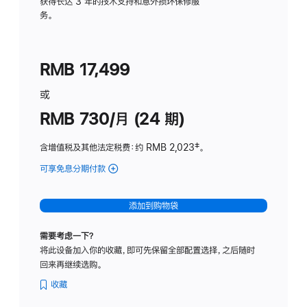
务
获得长达 3 年的技术支持和意外损坏保修服
务。
计
划
(适
RMB 17,499
用
于
或
Studio
RMB 730/月 (24 期)
Display
含增值税及其他法定税费
：约 RMB 2,023
脚
‡。
注
可享免息分期付款
(Studio
Display
-
添加到购物袋
纳
米
需要考虑一下？
纹
将此设备加入你的收藏，即可先保留全部配置选择，之后随时
理
回来再继续选购。
玻
璃
收藏
面