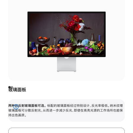
玻璃面板
两种抗反射玻璃面板可选。
标配的玻璃面板经过特别设计，反光率极低。纳米纹理
展
玻璃面板可分散反射光，从而进一步减少反光，即使在高亮光源的工作场所也能保
持出色画质。
开