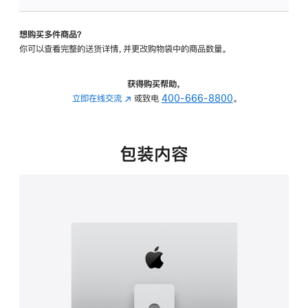
板
-
想购买多件商品？
可
你可以查看完整的送货详情，并更改购物袋中的商品数量。
调
倾
斜
获得购买帮助，
度
立即在线交流
(在
或致电
400-666-8800
。
及
新
高
窗
度
口
包装内容
的
中
支
打
架
开)
的
分
期
付
款
选
项)