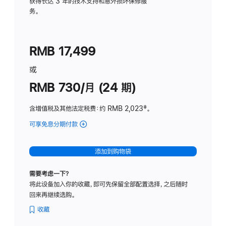
务
获得长达 3 年的技术支持和意外损坏保修服
务。
计
划
(适
RMB 17,499
用
于
或
Studio
RMB 730/月 (24 期)
Display
含增值税及其他法定税费
：约 RMB 2,023
脚
‡。
注
可享免息分期付款
(Studio
Display
-
添加到购物袋
纳
米
需要考虑一下？
纹
将此设备加入你的收藏，即可先保留全部配置选择，之后随时
理
回来再继续选购。
玻
璃
收藏
面