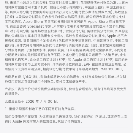
脚
额，未显示小数点以后的金额)，实际支付金额以银行、花呗或微信分付账单为准。上述分
期付款方案由信用卡发卡机构 (包括但不限于招商银行、中国建设银行、中国工商银行
等，具体支持分期付款服务的可选择银行及对应分期付款方案请见付款页面)、蚂蚁金服
(花呗) 以及微信分付面向符合条件的中国大陆居民提供。部分银行会要求你通过支付
宝完成购买。Apple Store 零售店的分期付款方案可能与 Apple Store 在线商店不
同，请到店咨询 Specialist 专家。所有银行信用卡分期均需经你的信用卡发卡机构批
准；对于花呗分期，需经蚂蚁金服批准；对于微信分付分期，需经微信分付批准。如果你选
择的分期付款方案未获得信用卡发卡机构、蚂蚁金服或微信分付的批准，Apple 将不会
被告知原因。请参阅信用卡发卡机构 (包括但不限于招商银行、中国建设银行、中国工商
银行等，具体支持分期付款服务的可选择银行请见付款页面) 网站、支付宝网站和微信
分付服务页面，了解相关条件、费用和收费。订单可能需要满足特定金额要求，不同免息
分期期数对应的最低限额可能有所不同。上述分期付款服务只适用于个人消费者。企业
和教育机构客户、企业员工购买计划 (EPP) 和 Apple 员工购买计划 (EPP) 适用的分
期付款方案可能与上述方案不同，详情请参见教育商店、EPP 在线商店和企业商店。公
司信用卡无资格申请分期。招商银行分期付款单笔订单最高限额为 RMB 150000。
当商品有货并/或发货时，购物金额将计入你的信用卡、支付宝或微信分付账单。相关财
务费用将显示在你的信用卡对账单、支付宝或微信账户中。
产品按广告宣传价或标价提供分期付款服务。价格包含增值税。所有订单均可享受免费
送货服务。
此信息更新于 2026 年 7 月 30 日。
1. 重量依配置和制造工艺的不同而可能有所差异。
我们会使用你所在位置，为你更快显示送货选项。我们通过你的 IP 地址，或者你在上次
访问 Apple 网站时输入的位置信息，找到了你的位置。