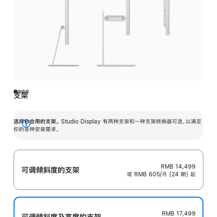
支架
选择你合用的支架。
Studio Display 有两种支架和一种支架转换器可选，以满足
展
你的各种安装需求。
开
RMB 14,499
可调倾斜度的支架
或 RMB 605/月 (24 期) 起
RMB 17,499
可调倾斜度及高‍度的支‍架