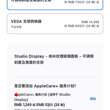
或 RMB 730/月 (24 期) 起
VESA 支架转换器
RMB 14,499
或 RMB 605/月 (24 期) 起
不含支架
Studio Display - 纳米纹理玻璃面板 - 可调倾
斜度及高度的支架
是否要添加 AppleCare+ 服务计划？
AppleCare+ 服务计划 (适用于 Studio
AppleC
添加
Display)
服
RMB 1,249
或
RMB 53/月 (24 期)