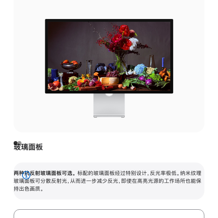
玻璃面板
两种抗反射玻璃面板可选。
标配的玻璃面板经过特别设计，反光率极低。纳米纹理
展
玻璃面板可分散反射光，从而进一步减少反光，即使在高亮光源的工作场所也能保
持出色画质。
开