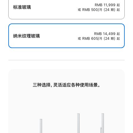
RMB 11,999
起
标准玻璃
或 RMB 500/月 (24 期) 起
RMB 14,499
起
纳米纹理玻璃
或 RMB 605/月 (24 期) 起
三种选择，灵活适应各种使用场景。
标