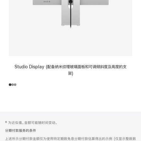
Studio Display (配备纳米纹理玻璃面板和可调倾斜度及高度的支
架)
网
脚
‡ 为近似值。金额可能随时间变动。
注
页
分期付款服务的条件
页
上述所示分期付款金额仅为使用特定期数免息分期付款估算得出的示例 (仅显示整数数