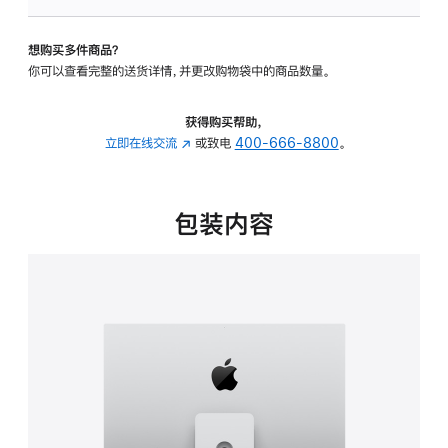
板
-
想购买多件商品？
可
你可以查看完整的送货详情，并更改购物袋中的商品数量。
调
倾
斜
获得购买帮助，
度
立即在线交流
(在
或致电
400-666-8800
。
及
新
高
窗
度
口
包装内容
的
中
支
打
架
开)
的
分
期
付
款
选
项)