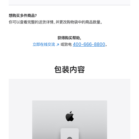
板
-
想购买多件商品？
可
你可以查看完整的送货详情，并更改购物袋中的商品数量。
调
倾
斜
获得购买帮助，
度
立即在线交流
(在
或致电
400-666-8800
。
及
新
高
窗
度
口
包装内容
的
中
支
打
架
开)
的
分
期
付
款
选
项)