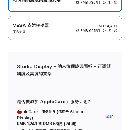
或 RMB 730/月 (24 期) 起
VESA 支架转换器
RMB 14,499
或 RMB 605/月 (24 期) 起
不含支架
Studio Display - 纳米纹理玻璃面板 - 可调倾
斜度及高度的支架
是否要添加 AppleCare+ 服务计划？
AppleCare+ 服务计划 (适用于 Studio
AppleC
添加
Display)
服
RMB 1,249
或
RMB 53/月 (24 期)