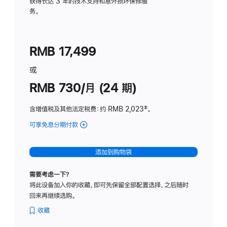
务
获得长达 3 年的技术支持和意外损坏保修服
务。
计
划
(适
RMB 17,499
用
于
或
Studio
RMB 730/月 (24 期)
Display
含增值税及其他法定税费
：约 RMB 2,023
脚
‡。
注
可享免息分期付款
(Studio
Display
-
添加到购物袋
纳
米
需要考虑一下？
纹
将此设备加入你的收藏，即可先保留全部配置选择，之后随时
理
回来再继续选购。
玻
璃
收藏
面