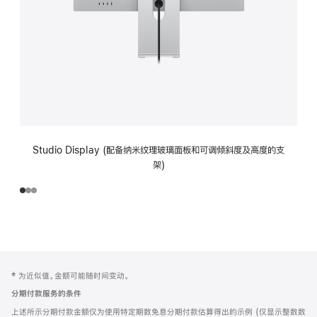
Studio Display (配备纳米纹理玻璃面板和可调倾斜度及高度的支
架)
网
脚
‡ 为近似值。金额可能随时间变动。
注
页
分期付款服务的条件
页
上述所示分期付款金额仅为使用特定期数免息分期付款估算得出的示例 (仅显示整数数