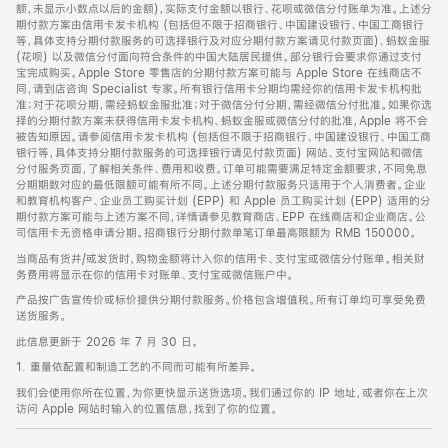
脚
额，未显示小数点以后的金额)，实际支付金额以银行、花呗或微信分付账单为准。上述分
期付款方案由信用卡发卡机构 (包括但不限于招商银行、中国建设银行、中国工商银行
等，具体支持分期付款服务的可选择银行及对应分期付款方案请见付款页面)、蚂蚁金服
(花呗) 以及微信分付面向符合条件的中国大陆居民提供。部分银行会要求你通过支付
宝完成购买。Apple Store 零售店的分期付款方案可能与 Apple Store 在线商店不
同，请到店咨询 Specialist 专家。所有银行信用卡分期均需经你的信用卡发卡机构批
准；对于花呗分期，需经蚂蚁金服批准；对于微信分付分期，需经微信分付批准。如果你选
择的分期付款方案未获得信用卡发卡机构、蚂蚁金服或微信分付的批准，Apple 将不会
被告知原因。请参阅信用卡发卡机构 (包括但不限于招商银行、中国建设银行、中国工商
银行等，具体支持分期付款服务的可选择银行请见付款页面) 网站、支付宝网站和微信
分付服务页面，了解相关条件、费用和收费。订单可能需要满足特定金额要求，不同免息
分期期数对应的最低限额可能有所不同。上述分期付款服务只适用于个人消费者。企业
和教育机构客户、企业员工购买计划 (EPP) 和 Apple 员工购买计划 (EPP) 适用的分
期付款方案可能与上述方案不同，详情请参见教育商店、EPP 在线商店和企业商店。公
司信用卡无资格申请分期。招商银行分期付款单笔订单最高限额为 RMB 150000。
当商品有货并/或发货时，购物金额将计入你的信用卡、支付宝或微信分付账单。相关财
务费用将显示在你的信用卡对账单、支付宝或微信账户中。
产品按广告宣传价或标价提供分期付款服务。价格包含增值税。所有订单均可享受免费
送货服务。
此信息更新于 2026 年 7 月 30 日。
1. 重量依配置和制造工艺的不同而可能有所差异。
我们会使用你所在位置，为你更快显示送货选项。我们通过你的 IP 地址，或者你在上次
访问 Apple 网站时输入的位置信息，找到了你的位置。