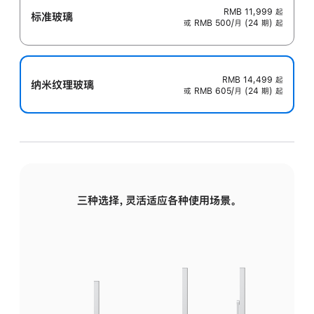
RMB 11,999
起
标准玻璃
或 RMB 500/月 (24 期) 起
RMB 14,499
起
纳米纹理玻璃
或 RMB 605/月 (24 期) 起
三种选择，灵活适应各种使用场景。
标