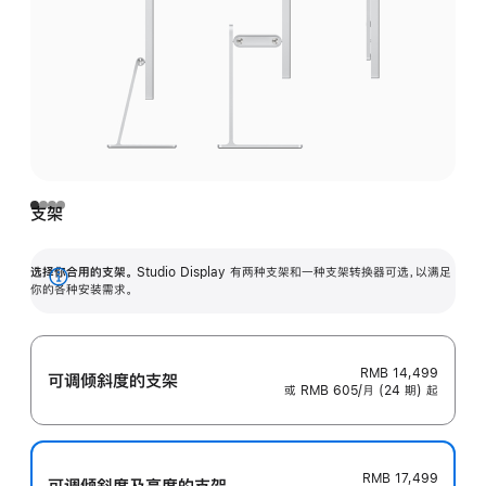
支架
选择你合用的支架。
Studio Display 有两种支架和一种支架转换器可选，以满足
展
你的各种安装需求。
开
RMB 14,499
可调倾斜度的支架
或 RMB 605/月 (24 期) 起
RMB 17,499
可调倾斜度及高‍度的支‍架