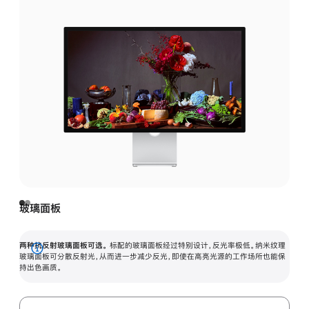
玻璃面板
两种抗反射玻璃面板可选。
标配的玻璃面板经过特别设计，反光率极低。纳米纹理
展
玻璃面板可分散反射光，从而进一步减少反光，即使在高亮光源的工作场所也能保
持出色画质。
开