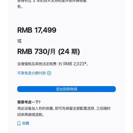
务
获得长达 3 年的技术支持和意外损坏保修服
务。
计
划
(适
RMB 17,499
用
于
或
Studio
RMB 730/月 (24 期)
Display
含增值税及其他法定税费
：约 RMB 2,023
脚
‡。
注
可享免息分期付款
(Studio
Display
-
添加到购物袋
纳
米
需要考虑一下？
纹
将此设备加入你的收藏，即可先保留全部配置选择，之后随时
理
回来再继续选购。
玻
璃
收藏
面