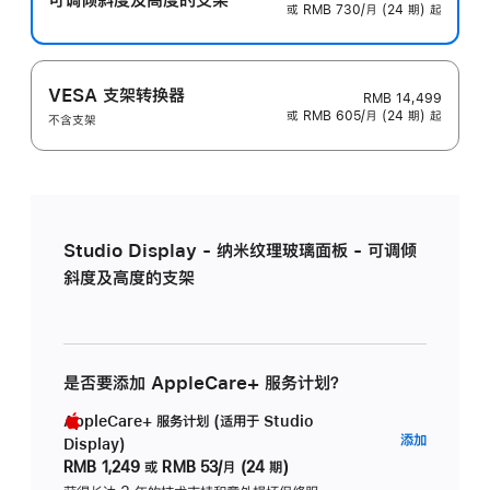
或 RMB 730/月 (24 期) 起
VESA 支架转换器
RMB 14,499
或 RMB 605/月 (24 期) 起
不含支架
Studio Display - 纳米纹理玻璃面板 - 可调倾
斜度及高度的支架
是否要添加 AppleCare+ 服务计划？
AppleCare+ 服务计划 (适用于 Studio
AppleC
添加
Display)
服
RMB 1,249
或
RMB 53/月 (24 期)