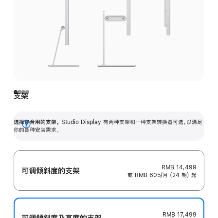
支架
选择你合用的支架。
Studio Display 有两种支架和一种支架转换器可选，以满足
展
你的各种安装需求。
开
RMB 14,499
可调倾斜度的支架
或 RMB 605/月 (24 期) 起
RMB 17,499
可调倾斜度及高‍度的支‍架