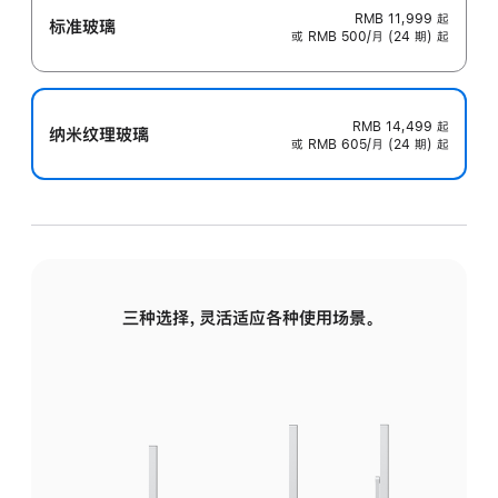
RMB 11,999
起
标准玻璃
或 RMB 500/月 (24 期) 起
RMB 14,499
起
纳米纹理玻璃
或 RMB 605/月 (24 期) 起
三种选择，灵活适应各种使用场景。
标