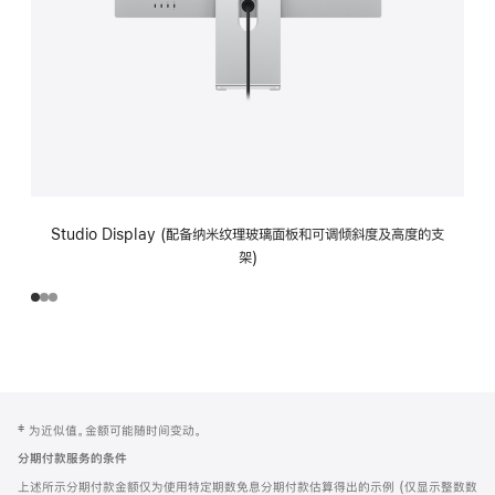
Studio Display (配备纳米纹理玻璃面板和可调倾斜度及高度的支
架)
网
脚
‡ 为近似值。金额可能随时间变动。
注
页
分期付款服务的条件
页
上述所示分期付款金额仅为使用特定期数免息分期付款估算得出的示例 (仅显示整数数