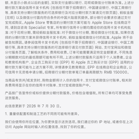
脚
额，未显示小数点以后的金额)，实际支付金额以银行、花呗或微信分付账单为准。上述分
期付款方案由信用卡发卡机构 (包括但不限于招商银行、中国建设银行、中国工商银行
等，具体支持分期付款服务的可选择银行及对应分期付款方案请见付款页面)、蚂蚁金服
(花呗) 以及微信分付面向符合条件的中国大陆居民提供。部分银行会要求你通过支付
宝完成购买。Apple Store 零售店的分期付款方案可能与 Apple Store 在线商店不
同，请到店咨询 Specialist 专家。所有银行信用卡分期均需经你的信用卡发卡机构批
准；对于花呗分期，需经蚂蚁金服批准；对于微信分付分期，需经微信分付批准。如果你选
择的分期付款方案未获得信用卡发卡机构、蚂蚁金服或微信分付的批准，Apple 将不会
被告知原因。请参阅信用卡发卡机构 (包括但不限于招商银行、中国建设银行、中国工商
银行等，具体支持分期付款服务的可选择银行请见付款页面) 网站、支付宝网站和微信
分付服务页面，了解相关条件、费用和收费。订单可能需要满足特定金额要求，不同免息
分期期数对应的最低限额可能有所不同。上述分期付款服务只适用于个人消费者。企业
和教育机构客户、企业员工购买计划 (EPP) 和 Apple 员工购买计划 (EPP) 适用的分
期付款方案可能与上述方案不同，详情请参见教育商店、EPP 在线商店和企业商店。公
司信用卡无资格申请分期。招商银行分期付款单笔订单最高限额为 RMB 150000。
当商品有货并/或发货时，购物金额将计入你的信用卡、支付宝或微信分付账单。相关财
务费用将显示在你的信用卡对账单、支付宝或微信账户中。
产品按广告宣传价或标价提供分期付款服务。价格包含增值税。所有订单均可享受免费
送货服务。
此信息更新于 2026 年 7 月 30 日。
1. 重量依配置和制造工艺的不同而可能有所差异。
我们会使用你所在位置，为你更快显示送货选项。我们通过你的 IP 地址，或者你在上次
访问 Apple 网站时输入的位置信息，找到了你的位置。