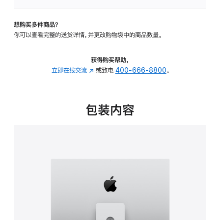
板
-
想购买多件商品？
可
你可以查看完整的送货详情，并更改购物袋中的商品数量。
调
倾
斜
获得购买帮助，
度
立即在线交流
(在
或致电
400-666-8800
。
及
新
高
窗
度
口
包装内容
的
中
支
打
架
开)
的
分
期
付
款
选
项)