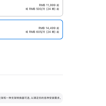
RMB 11,999
起
或 RMB 500/月 (24 期) 起
RMB 14,499
起
或 RMB 605/月 (24 期) 起
配可调倾斜度及高度的支架，额外增加 105
VESA 支架转换器
 有两种支架和一种支架转换器可选，以满足你的各种安装需求。
毫米的高度调节范围。
容的支架 (未随附)