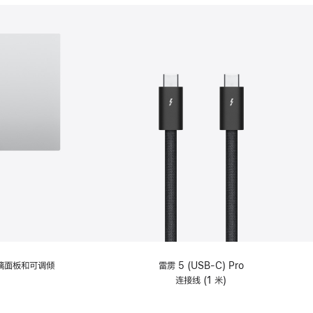
分
期
付
款
选
项)
理玻璃面板和可调倾
雷雳 5 (USB-C) Pro
连接线 (1 米)