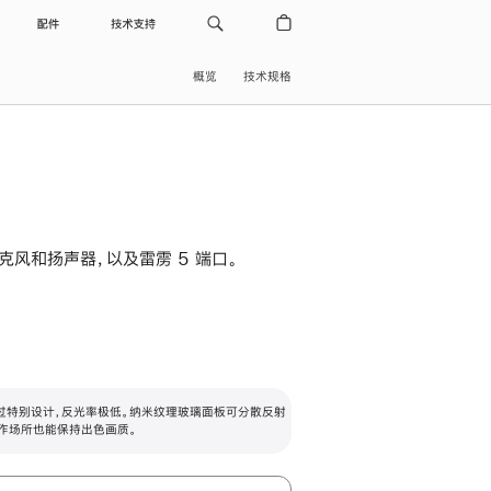
配件
技术支持
概览
技术规格
级麦克风和扬声器，以及雷雳 5 端口。
过特别设计，反光率极低。纳米纹理玻璃面板可分散反射
作场所也能保持出色画质。