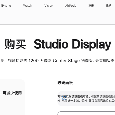
iPhone
Watch
Vision
AirPods
家居
娱乐
购买 Studio Display
桌上视角功能的 1200 万像素 Center Stage 摄像头、录音棚
玻璃面板
，可减少使用
纳米纹理玻璃面板可进一步减少反光，即使在
两种抗反射玻璃面板可选。
标配的玻璃面板经
。
有高亮光源的场所使用，也能保持出色画质。
展
光，从而进一步减少反光，即使在高亮光源的工
开