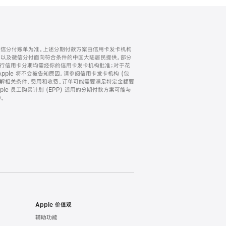
微信分付账单为准。上述分期付款方案由信用卡发卡机构
) 以及微信分付面向符合条件的中国大陆居民提供。部分
家。所有银行信用卡分期均需经你的信用卡发卡机构批准；对于花
ple 将不会被告知原因。请参阅信用卡发卡机构 (包
了解相关条件、费用和收费。订单可能需要满足特定金额要
e 员工购买计划 (EPP) 适用的分期付款方案可能与
。
Apple 价值观
辅助功能