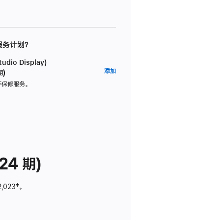
 服务计划？
dio Display)
AppleCare+
添加
期)
服
坏保修服务。
务
计
划
(适
用
于
24 期)
Studio
Display)
2,023
脚
‡。
注