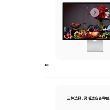
上
下
一
一
张
张
图
图
库
库
图
图
片
片
-
-
玻
玻
璃
璃
三种选择，灵活适应各种使
面
面
板
板