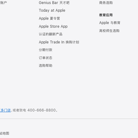
e 账户
Genius Bar 天才吧
商务选购
Today at Apple
教育应用
Apple 夏令营
Apple 与教育
Apple Store App
高校师生选购
认证的翻新产品
Apple Trade In 换购计划
分期付款
订单状态
选购帮助
更多门店
，或者致电
400-666-8800
。
站地图