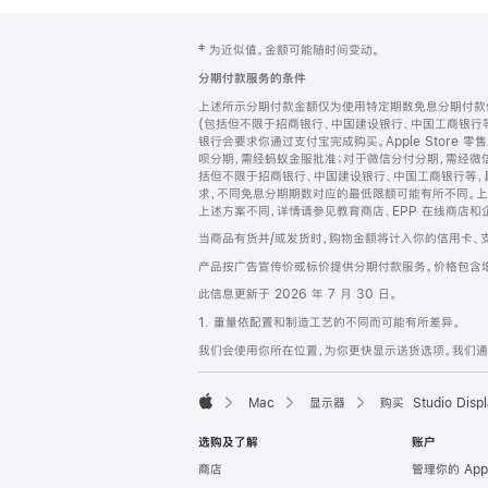
网
脚
‡ 为近似值。金额可能随时间变动。
注
页
分期付款服务的条件
页
上述所示分期付款金额仅为使用特定期数免息分期付款估
脚
(包括但不限于招商银行、中国建设银行、中国工商银行
银行会要求你通过支付宝完成购买。Apple Store 零
呗分期，需经蚂蚁金服批准；对于微信分付分期，需经微信
括但不限于招商银行、中国建设银行、中国工商银行等，
求，不同免息分期期数对应的最低限额可能有所不同。上述分
上述方案不同，详情请参见教育商店、EPP 在线商店和
当商品有货并/或发货时，购物金额将计入你的信用卡、
产品按广告宣传价或标价提供分期付款服务。价格包含
此信息更新于 2026 年 7 月 30 日。
1. 重量依配置和制造工艺的不同而可能有所差异。
我们会使用你所在位置，为你更快显示送货选项。我们通过你
Mac
显示器
购买 Studio Displ
Apple
选购及了解
账户
商店
管理你的 App