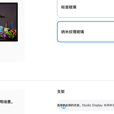
标准玻璃
纳米纹理玻璃
支架
用场景。
标配可调倾斜度的支架，提供 30 度的倾斜度
选
选择你合用的支架。
Studio Display
调节范围。
展