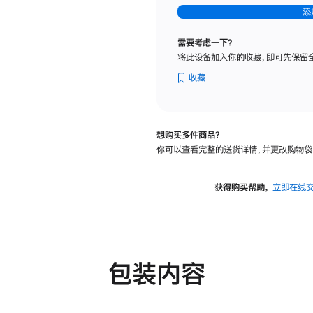
-
添
纳
米
需要考虑一下？
纹
将此设备加入你的收藏，即可先保留
理
玻
收藏
璃
面
板
想购买多件商品？
-
你可以查看完整的送货详情，并更改购物袋
可
调
倾
获得购买帮助，
立即在线
斜
度
及
高
度
包装内容
的
支
架
的