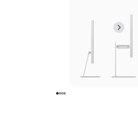
上
下
一
一
张
张
图
图
库
库
图
图
片
片
-
-
支
支
架
架