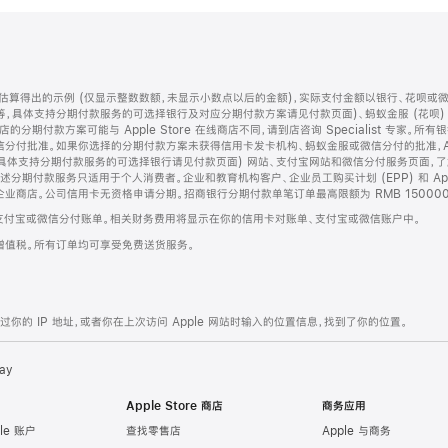
算得出的示例 (仅显示整数数额，未显示小数点以后的金额)，实际支付金额以银行、花呗或
等，具体支持分期付款服务的可选择银行及对应分期付款方案请见付款页面)、蚂蚁金服 (花呗
售店的分期付款方案可能与 Apple Store 在线商店不同，请到店咨询 Specialist 专
分付批准。如果你选择的分期付款方案未获得信用卡发卡机构、蚂蚁金服或微信分付的批准，Ap
具体支持分期付款服务的可选择银行请见付款页面) 网站、支付宝网站和微信分付服务页面，
期付款服务只适用于个人消费者。企业和教育机构客户、企业员工购买计划 (EPP) 和 Appl
企业商店。公司信用卡无资格申请分期。招商银行分期付款单笔订单最高限额为 RMB 150000
支付宝或微信分付账单。相关财务费用将显示在你的信用卡对账单、支付宝或微信账户中。
增值税。所有订单均可享受免费送货服务。
的 IP 地址，或者你在上次访问 Apple 网站时输入的位置信息，找到了你的位置。
ay
Apple Store 商店
商务应用
le 账户
查找零售店
Apple 与商务