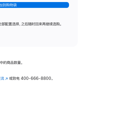
加到购物袋
全部配置选择，之后随时回来再继续选购。
中的商品数量。
交流
(在
或致电
400-666-8800。
新
窗
口
中
打
开)