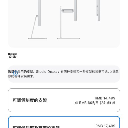
支架
选择你合用的支架。
Studio Display 有两种支架和一种支架转换器可选，以满足
展
你的各种安装需求。
开
RMB 14,499
可调倾斜度的支架
或 RMB 605/月 (24 期) 起
RMB 17,499
可调倾斜度及高‍度的支‍架