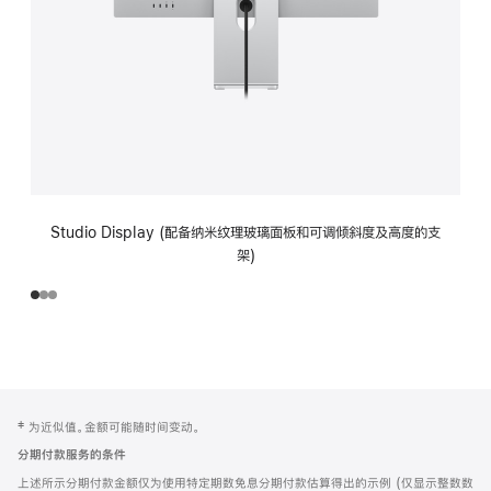
Studio Display (配备纳米纹理玻璃面板和可调倾斜度及高度的支
架)
网
脚
‡ 为近似值。金额可能随时间变动。
注
页
分期付款服务的条件
页
上述所示分期付款金额仅为使用特定期数免息分期付款估算得出的示例 (仅显示整数数