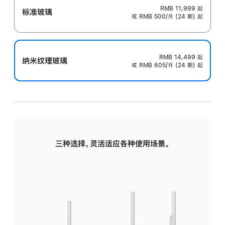
RMB 11,999
起
标准玻璃
或 RMB 500/月 (24 期) 起
RMB 14,499
起
纳米纹理玻璃
或 RMB 605/月 (24 期) 起
三种选择，灵活适应各种使用场景。
标