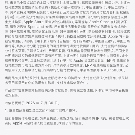
脚
额，未显示小数点以后的金额)，实际支付金额以银行、花呗或微信分付账单为准。上述分
期付款方案由信用卡发卡机构 (包括但不限于招商银行、中国建设银行、中国工商银行
等，具体支持分期付款服务的可选择银行及对应分期付款方案请见付款页面)、蚂蚁金服
(花呗) 以及微信分付面向符合条件的中国大陆居民提供。部分银行会要求你通过支付
宝完成购买。Apple Store 零售店的分期付款方案可能与 Apple Store 在线商店不
同，请到店咨询 Specialist 专家。所有银行信用卡分期均需经你的信用卡发卡机构批
准；对于花呗分期，需经蚂蚁金服批准；对于微信分付分期，需经微信分付批准。如果你选
择的分期付款方案未获得信用卡发卡机构、蚂蚁金服或微信分付的批准，Apple 将不会
被告知原因。请参阅信用卡发卡机构 (包括但不限于招商银行、中国建设银行、中国工商
银行等，具体支持分期付款服务的可选择银行请见付款页面) 网站、支付宝网站和微信
分付服务页面，了解相关条件、费用和收费。订单可能需要满足特定金额要求，不同免息
分期期数对应的最低限额可能有所不同。上述分期付款服务只适用于个人消费者。企业
和教育机构客户、企业员工购买计划 (EPP) 和 Apple 员工购买计划 (EPP) 适用的分
期付款方案可能与上述方案不同，详情请参见教育商店、EPP 在线商店和企业商店。公
司信用卡无资格申请分期。招商银行分期付款单笔订单最高限额为 RMB 150000。
当商品有货并/或发货时，购物金额将计入你的信用卡、支付宝或微信分付账单。相关财
务费用将显示在你的信用卡对账单、支付宝或微信账户中。
产品按广告宣传价或标价提供分期付款服务。价格包含增值税。所有订单均可享受免费
送货服务。
此信息更新于 2026 年 7 月 30 日。
1. 重量依配置和制造工艺的不同而可能有所差异。
我们会使用你所在位置，为你更快显示送货选项。我们通过你的 IP 地址，或者你在上次
访问 Apple 网站时输入的位置信息，找到了你的位置。