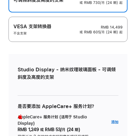
或 RMB 730/月 (24 期) 起
VESA 支架转换器
RMB 14,499
或 RMB 605/月 (24 期) 起
不含支架
Studio Display - 纳米纹理玻璃面板 - 可调倾
斜度及高度的支架
是否要添加 AppleCare+ 服务计划？
AppleCare+ 服务计划 (适用于 Studio
AppleC
添加
Display)
服
RMB 1,249
或
RMB 53/月 (24 期)