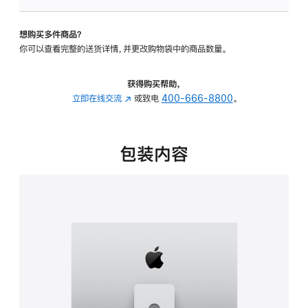
板
-
想购买多件商品？
可
你可以查看完整的送货详情，并更改购物袋中的商品数量。
调
倾
斜
获得购买帮助，
度
立即在线交流
(在
或致电
400-666-8800
。
及
新
高
窗
度
口
包装内容
的
中
支
打
架
开)
的
分
期
付
款
选
项)