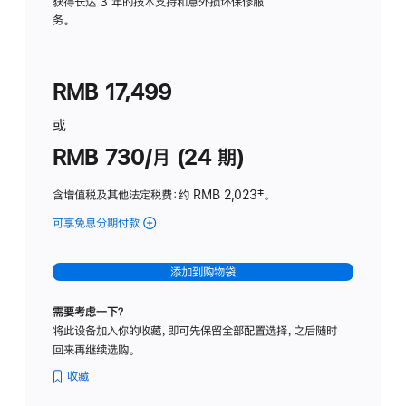
务
获得长达 3 年的技术支持和意外损坏保修服
务。
计
划
(适
RMB 17,499
用
于
或
Studio
RMB 730/月 (24 期)
Display
含增值税及其他法定税费
：约 RMB 2,023
脚
‡。
注
可享免息分期付款
(Studio
Display
-
添加到购物袋
纳
米
需要考虑一下？
纹
将此设备加入你的收藏，即可先保留全部配置选择，之后随时
理
回来再继续选购。
玻
璃
收藏
面