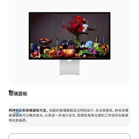
玻璃面板
两种抗反射玻璃面板可选。
标配的玻璃面板经过特别设计，反光率极低。纳米纹理
展
玻璃面板可分散反射光，从而进一步减少反光，即使在高亮光源的工作场所也能保
持出色画质。
开