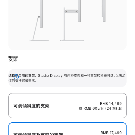
支架
选择你合用的支架。
Studio Display 有两种支架和一种支架转换器可选，以满足
展
你的各种安装需求。
开
RMB 14,499
可调倾斜度的支架
或 RMB 605/月 (24 期) 起
RMB 17,499
可调倾斜度及高‍度的支‍架