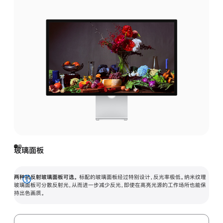
玻璃面板
两种抗反射玻璃面板可选。
标配的玻璃面板经过特别设计，反光率极低。纳米纹理
展
玻璃面板可分散反射光，从而进一步减少反光，即使在高亮光源的工作场所也能保
持出色画质。
开