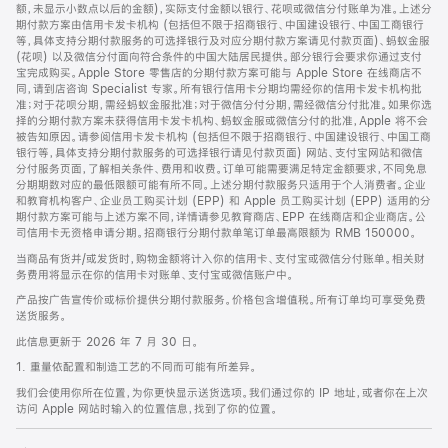
脚
额，未显示小数点以后的金额)，实际支付金额以银行、花呗或微信分付账单为准。上述分
期付款方案由信用卡发卡机构 (包括但不限于招商银行、中国建设银行、中国工商银行
等，具体支持分期付款服务的可选择银行及对应分期付款方案请见付款页面)、蚂蚁金服
(花呗) 以及微信分付面向符合条件的中国大陆居民提供。部分银行会要求你通过支付
宝完成购买。Apple Store 零售店的分期付款方案可能与 Apple Store 在线商店不
同，请到店咨询 Specialist 专家。所有银行信用卡分期均需经你的信用卡发卡机构批
准；对于花呗分期，需经蚂蚁金服批准；对于微信分付分期，需经微信分付批准。如果你选
择的分期付款方案未获得信用卡发卡机构、蚂蚁金服或微信分付的批准，Apple 将不会
被告知原因。请参阅信用卡发卡机构 (包括但不限于招商银行、中国建设银行、中国工商
银行等，具体支持分期付款服务的可选择银行请见付款页面) 网站、支付宝网站和微信
分付服务页面，了解相关条件、费用和收费。订单可能需要满足特定金额要求，不同免息
分期期数对应的最低限额可能有所不同。上述分期付款服务只适用于个人消费者。企业
和教育机构客户、企业员工购买计划 (EPP) 和 Apple 员工购买计划 (EPP) 适用的分
期付款方案可能与上述方案不同，详情请参见教育商店、EPP 在线商店和企业商店。公
司信用卡无资格申请分期。招商银行分期付款单笔订单最高限额为 RMB 150000。
当商品有货并/或发货时，购物金额将计入你的信用卡、支付宝或微信分付账单。相关财
务费用将显示在你的信用卡对账单、支付宝或微信账户中。
产品按广告宣传价或标价提供分期付款服务。价格包含增值税。所有订单均可享受免费
送货服务。
此信息更新于 2026 年 7 月 30 日。
1. 重量依配置和制造工艺的不同而可能有所差异。
我们会使用你所在位置，为你更快显示送货选项。我们通过你的 IP 地址，或者你在上次
访问 Apple 网站时输入的位置信息，找到了你的位置。