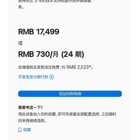
务
获得长达 3 年的技术支持和意外损坏保修服
务。
计
划
(适
RMB 17,499
用
于
或
Studio
RMB 730/月 (24 期)
Display
含增值税及其他法定税费
：约 RMB 2,023
脚
‡。
注
可享免息分期付款
(Studio
Display
-
添加到购物袋
纳
米
需要考虑一下？
纹
将此设备加入你的收藏，即可先保留全部配置选择，之后随时
理
回来再继续选购。
玻
璃
收藏
面