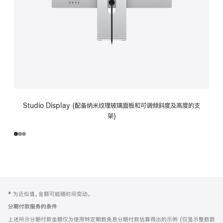
Studio Display (配备纳米纹理玻璃面板和可调倾斜度及高度的支
架)
网
脚
‡ 为近似值。金额可能随时间变动。
注
页
分期付款服务的条件
页
上述所示分期付款金额仅为使用特定期数免息分期付款估算得出的示例 (仅显示整数数