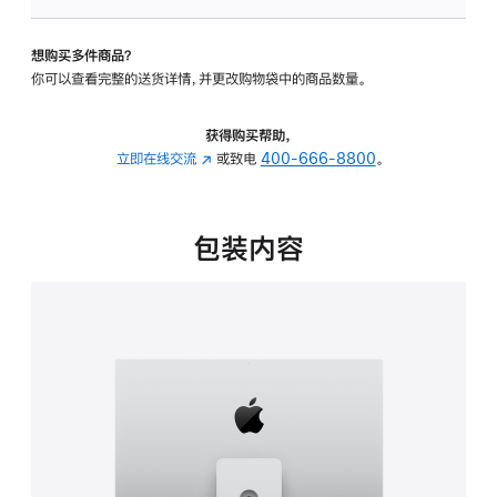
板
-
想购买多件商品？
可
你可以查看完整的送货详情，并更改购物袋中的商品数量。
调
倾
斜
获得购买帮助，
度
立即在线交流
(在
或致电
400-666-8800
。
及
新
高
窗
度
口
包装内容
的
中
支
打
架
开)
的
分
期
付
款
选
项)