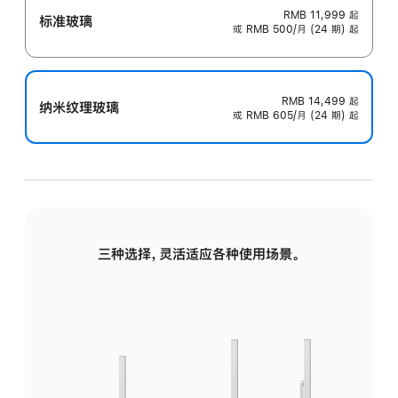
RMB 11,999
起
标准玻璃
或 RMB 500/月 (24 期) 起
RMB 14,499
起
纳米纹理玻璃
或 RMB 605/月 (24 期) 起
三种选择，灵活适应各种使用场景。
标