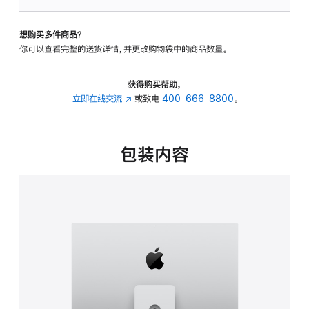
板
-
想购买多件商品？
可
你可以查看完整的送货详情，并更改购物袋中的商品数量。
调
倾
斜
获得购买帮助，
度
立即在线交流
(在
或致电
400-666-8800
。
及
新
高
窗
度
口
包装内容
的
中
支
打
架
开)
的
分
期
付
款
选
项)