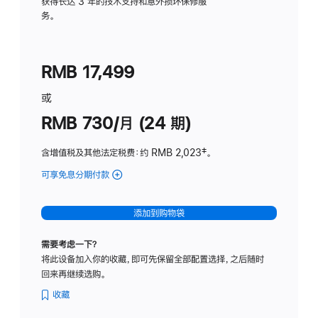
务
获得长达 3 年的技术支持和意外损坏保修服
务。
计
划
(适
RMB 17,499
用
于
或
Studio
RMB 730/月 (24 期)
Display
含增值税及其他法定税费
：约 RMB 2,023
脚
‡。
注
可享免息分期付款
(Studio
Display
-
添加到购物袋
纳
米
需要考虑一下？
纹
将此设备加入你的收藏，即可先保留全部配置选择，之后随时
理
回来再继续选购。
玻
璃
收藏
面