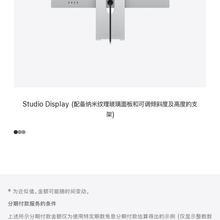
Studio Display (配备纳米纹理玻璃面板和可调倾斜度及高度的支
架)
网
脚
‡ 为近似值。金额可能随时间变动。
注
页
分期付款服务的条件
页
上述所示分期付款金额仅为使用特定期数免息分期付款估算得出的示例 (仅显示整数数