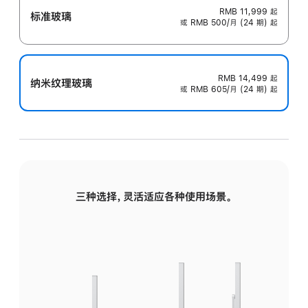
RMB 11,999
起
标准玻璃
或 RMB 500/月 (24 期) 起
RMB 14,499
起
纳米纹理玻璃
或 RMB 605/月 (24 期) 起
三种选择，灵活适应各种使用场景。
标