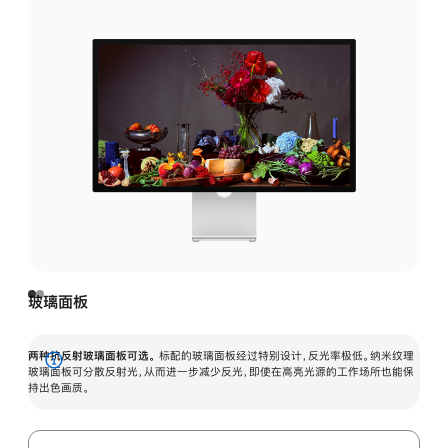
玻璃面板
两种抗反射玻璃面板可选。
标配的玻璃面板经过特别设计，反光率极低。纳米纹理
展
玻璃面板可分散反射光，从而进一步减少反光，即使在高亮光源的工作场所也能保
持出色画质。
开