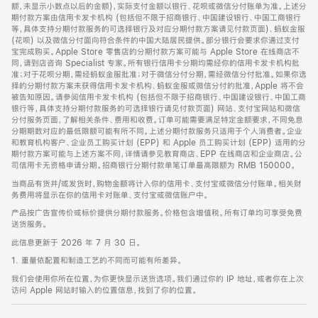
脚
额，未显示小数点以后的金额)，实际支付金额以银行、花呗或微信分付账单为准。上述分
期付款方案由信用卡发卡机构 (包括但不限于招商银行、中国建设银行、中国工商银行
等，具体支持分期付款服务的可选择银行及对应分期付款方案请见付款页面)、蚂蚁金服
(花呗) 以及微信分付面向符合条件的中国大陆居民提供。部分银行会要求你通过支付
宝完成购买。Apple Store 零售店的分期付款方案可能与 Apple Store 在线商店不
同，请到店咨询 Specialist 专家。所有银行信用卡分期均需经你的信用卡发卡机构批
准；对于花呗分期，需经蚂蚁金服批准；对于微信分付分期，需经微信分付批准。如果你选
择的分期付款方案未获得信用卡发卡机构、蚂蚁金服或微信分付的批准，Apple 将不会
被告知原因。请参阅信用卡发卡机构 (包括但不限于招商银行、中国建设银行、中国工商
银行等，具体支持分期付款服务的可选择银行请见付款页面) 网站、支付宝网站和微信
分付服务页面，了解相关条件、费用和收费。订单可能需要满足特定金额要求，不同免息
分期期数对应的最低限额可能有所不同。上述分期付款服务只适用于个人消费者。企业
和教育机构客户、企业员工购买计划 (EPP) 和 Apple 员工购买计划 (EPP) 适用的分
期付款方案可能与上述方案不同，详情请参见教育商店、EPP 在线商店和企业商店。公
司信用卡无资格申请分期。招商银行分期付款单笔订单最高限额为 RMB 150000。
当商品有货并/或发货时，购物金额将计入你的信用卡、支付宝或微信分付账单。相关财
务费用将显示在你的信用卡对账单、支付宝或微信账户中。
产品按广告宣传价或标价提供分期付款服务。价格包含增值税。所有订单均可享受免费
送货服务。
此信息更新于 2026 年 7 月 30 日。
1. 重量依配置和制造工艺的不同而可能有所差异。
我们会使用你所在位置，为你更快显示送货选项。我们通过你的 IP 地址，或者你在上次
访问 Apple 网站时输入的位置信息，找到了你的位置。