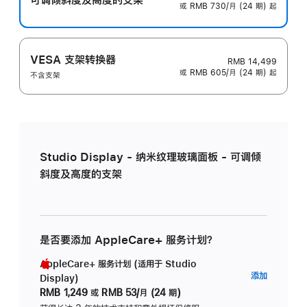
或 RMB 730/月 (24 期) 起
VESA 支架转换器
RMB 14,499
或 RMB 605/月 (24 期) 起
不含支架
Studio Display - 纳米纹理玻璃面板 - 可调倾
斜度及高度的支架
是否要添加 AppleCare+ 服务计划？
AppleCare+ 服务计划 (适用于 Studio
AppleC
添加
Display)
服
RMB 1,249
或
RMB 53/月 (24 期)