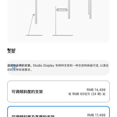
支架
选择你合用的支架。
Studio Display 有两种支架和一种支架转换器可选，以满足
展
你的各种安装需求。
开
RMB 14,499
可调倾斜度的支架
或 RMB 605/月 (24 期) 起
RMB 17,499
可调倾斜度及高‍度的支‍架