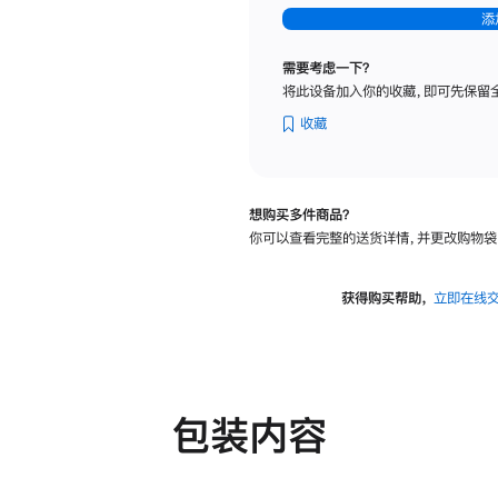
-
添
纳
米
需要考虑一下？
纹
将此设备加入你的收藏，即可先保留
理
玻
收藏
璃
面
板
想购买多件商品？
-
你可以查看完整的送货详情，并更改购物袋
可
调
倾
获得购买帮助，
立即在线
斜
度
及
高
度
包装内容
的
支
架
的