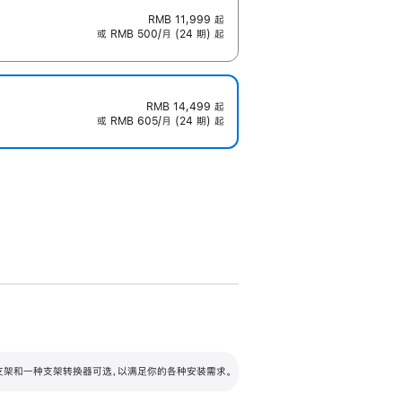
RMB 11,999
起
或 RMB 500/月 (24 期) 起
RMB 14,499
起
或 RMB 605/月 (24 期) 起
配可调倾斜度及高度的支架，额外增加 105
VESA 支架转换器
 有两种支架和一种支架转换器可选，以满足你的各种安装需求。
毫米的高度调节范围。
容的支架 (未随附)