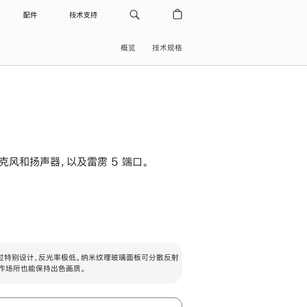
配件
技术支持
概览
技术规格
级麦克风和扬声器，以及雷雳 5 端口。
过特别设计，反光率极低。纳米纹理玻璃面板可分散反射
作场所也能保持出色画质。