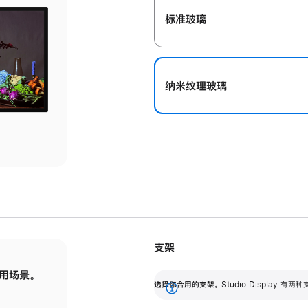
标准玻璃
纳米纹理玻璃
支架
用场景。
标配可调倾斜度的支架，提供 30 度的倾斜度
选
选择你合用的支架。
Studio Display
调节范围。
展