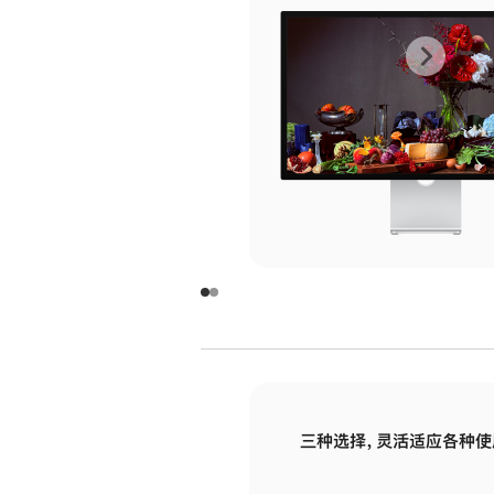
上
下
一
一
张
张
图
图
库
库
图
图
片
片
-
-
玻
玻
璃
璃
三种选择，灵活适应各种使
面
面
板
板