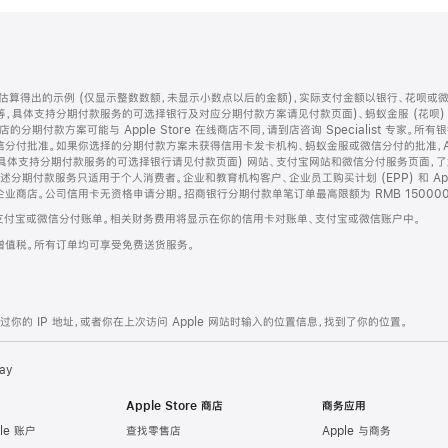
算得出的示例 (仅显示整数数额，未显示小数点以后的金额)，实际支付金额以银行、花呗或
等，具体支持分期付款服务的可选择银行及对应分期付款方案请见付款页面)、蚂蚁金服 (花呗
售店的分期付款方案可能与 Apple Store 在线商店不同，请到店咨询 Specialist 专
分付批准。如果你选择的分期付款方案未获得信用卡发卡机构、蚂蚁金服或微信分付的批准，Ap
具体支持分期付款服务的可选择银行请见付款页面) 网站、支付宝网站和微信分付服务页面，
期付款服务只适用于个人消费者。企业和教育机构客户、企业员工购买计划 (EPP) 和 Appl
企业商店。公司信用卡无资格申请分期。招商银行分期付款单笔订单最高限额为 RMB 150000
支付宝或微信分付账单。相关财务费用将显示在你的信用卡对账单、支付宝或微信账户中。
增值税。所有订单均可享受免费送货服务。
的 IP 地址，或者你在上次访问 Apple 网站时输入的位置信息，找到了你的位置。
ay
Apple Store 商店
商务应用
le 账户
查找零售店
Apple 与商务