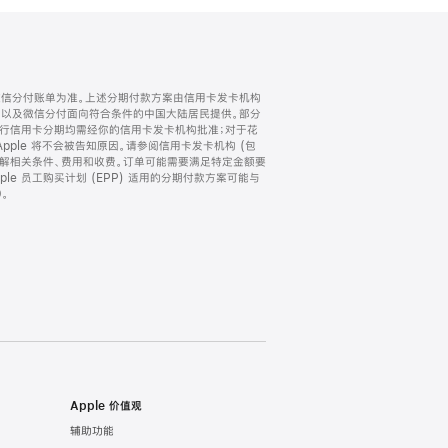
微信分付账单为准。上述分期付款方案由信用卡发卡机构
) 以及微信分付面向符合条件的中国大陆居民提供。部分
家。所有银行信用卡分期均需经你的信用卡发卡机构批准；对于花
ple 将不会被告知原因。请参阅信用卡发卡机构 (包
了解相关条件、费用和收费。订单可能需要满足特定金额要
e 员工购买计划 (EPP) 适用的分期付款方案可能与
。
Apple 价值观
辅助功能