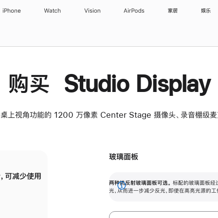
iPhone
Watch
Vision
AirPods
家居
娱乐
购买 Studio Display
桌上视角功能的 1200 万像素 Center Stage 摄像头、录音棚
玻璃面板
，可减少使用
纳米纹理玻璃面板可进一步减少反光，即使在
两种抗反射玻璃面板可选。
标配的玻璃面板经
。
有高亮光源的场所使用，也能保持出色画质。
展
光，从而进一步减少反光，即使在高亮光源的工
开