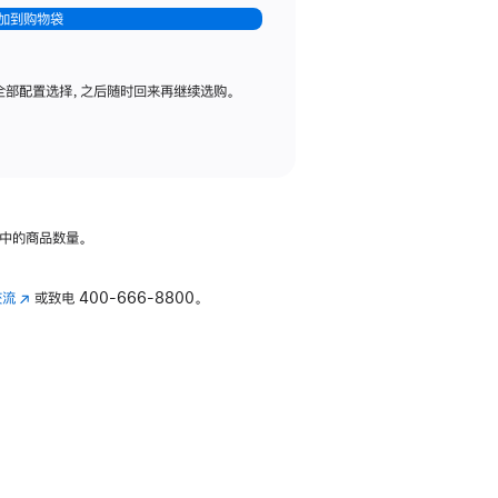
加到购物袋
全部配置选择，之后随时回来再继续选购。
中的商品数量。
交流
(在
或致电
400-666-8800。
新
窗
口
中
打
开)