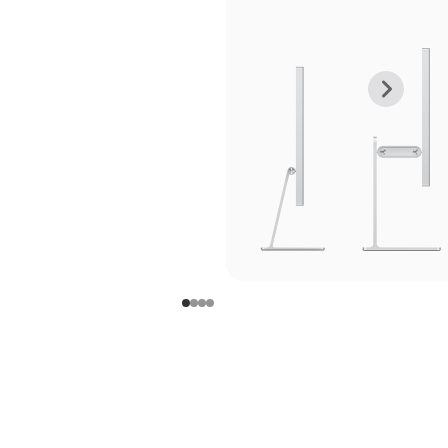
上
下
一
一
张
张
图
图
库
库
图
图
片
片
-
-
支
支
架
架