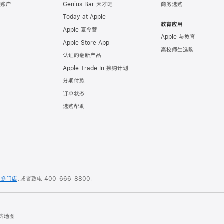
e 账户
Genius Bar 天才吧
商务选购
Today at Apple
教育应用
Apple 夏令营
Apple 与教育
Apple Store App
高校师生选购
认证的翻新产品
Apple Trade In 换购计划
分期付款
订单状态
选购帮助
更多门店
，或者致电
400-666-8800
。
站地图