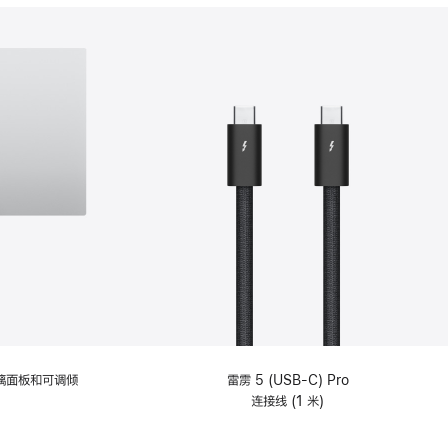
分
期
付
款
选
项)
理玻璃面板和可调倾
雷雳 5 (USB-C) Pro
连接线 (1 米)