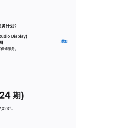
 服务计划？
dio Display)
AppleCare+
添加
期)
服
坏保修服务。
务
计
划
(适
用
于
24 期)
Studio
Display)
2,023
脚
‡。
注