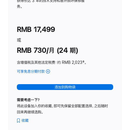
务
获得长达 3 年的技术支持和意外损坏保修服
务。
计
划
(适
RMB 17,499
用
于
或
Studio
RMB 730/月 (24 期)
Display
含增值税及其他法定税费
：约 RMB 2,023
脚
‡。
注
可享免息分期付款
(Studio
Display
-
添加到购物袋
纳
米
需要考虑一下？
纹
将此设备加入你的收藏，即可先保留全部配置选择，之后随时
理
回来再继续选购。
玻
璃
收藏
面