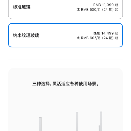
RMB 11,999
起
标准玻璃
或 RMB 500/月 (24 期) 起
RMB 14,499
起
纳米纹理玻璃
或 RMB 605/月 (24 期) 起
三种选择，灵活适应各种使用场景。
标