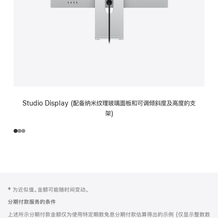
Studio Display (配备纳米纹理玻璃面板和可调倾斜度及高度的支
架)
网
脚
‡ 为近似值。金额可能随时间变动。
注
页
分期付款服务的条件
页
上述所示分期付款金额仅为使用特定期数免息分期付款估算得出的示例 (仅显示整数数