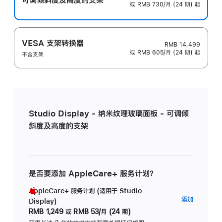
或 RMB 730/月 (24 期) 起
VESA 支架转换器
RMB 14,499
或 RMB 605/月 (24 期) 起
不含支架
Studio Display - 纳米纹理玻璃面板 - 可调倾
斜度及高度的支架
是否要添加 AppleCare+ 服务计划？
AppleCare+ 服务计划 (适用于 Studio
AppleC
添加
Display)
服
RMB 1,249
或
RMB 53/月 (24 期)