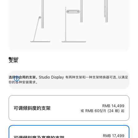
支架
选择你合用的支架。
Studio Display 有两种支架和一种支架转换器可选，以满足
展
你的各种安装需求。
开
RMB 14,499
可调倾斜度的支架
或 RMB 605/月 (24 期) 起
RMB 17,499
可调倾斜度及高‍度的支‍架