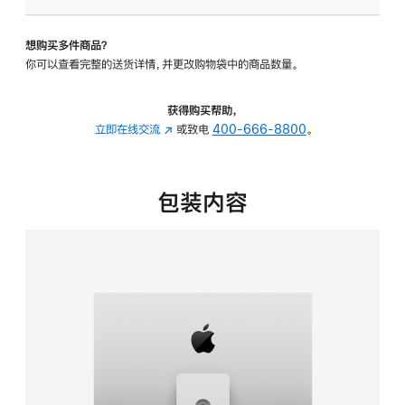
板
-
想购买多件商品？
可
你可以查看完整的送货详情，并更改购物袋中的商品数量。
调
倾
斜
获得购买帮助，
度
立即在线交流
(在
或致电
400-666-8800
。
及
新
高
窗
度
口
包装内容
的
中
支
打
架
开)
的
分
期
付
款
选
项)