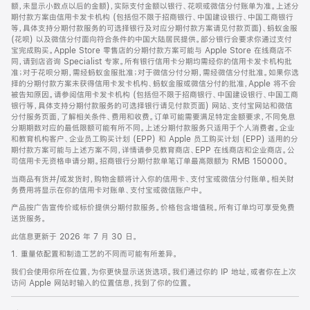
脚
额，未显示小数点以后的金额)，实际支付金额以银行、花呗或微信分付账单为准。上述分
期付款方案由信用卡发卡机构 (包括但不限于招商银行、中国建设银行、中国工商银行
等，具体支持分期付款服务的可选择银行及对应分期付款方案请见付款页面)、蚂蚁金服
(花呗) 以及微信分付面向符合条件的中国大陆居民提供。部分银行会要求你通过支付
宝完成购买。Apple Store 零售店的分期付款方案可能与 Apple Store 在线商店不
同，请到店咨询 Specialist 专家。所有银行信用卡分期均需经你的信用卡发卡机构批
准；对于花呗分期，需经蚂蚁金服批准；对于微信分付分期，需经微信分付批准。如果你选
择的分期付款方案未获得信用卡发卡机构、蚂蚁金服或微信分付的批准，Apple 将不会
被告知原因。请参阅信用卡发卡机构 (包括但不限于招商银行、中国建设银行、中国工商
银行等，具体支持分期付款服务的可选择银行请见付款页面) 网站、支付宝网站和微信
分付服务页面，了解相关条件、费用和收费。订单可能需要满足特定金额要求，不同免息
分期期数对应的最低限额可能有所不同。上述分期付款服务只适用于个人消费者。企业
和教育机构客户、企业员工购买计划 (EPP) 和 Apple 员工购买计划 (EPP) 适用的分
期付款方案可能与上述方案不同，详情请参见教育商店、EPP 在线商店和企业商店。公
司信用卡无资格申请分期。招商银行分期付款单笔订单最高限额为 RMB 150000。
当商品有货并/或发货时，购物金额将计入你的信用卡、支付宝或微信分付账单。相关财
务费用将显示在你的信用卡对账单、支付宝或微信账户中。
产品按广告宣传价或标价提供分期付款服务。价格包含增值税。所有订单均可享受免费
送货服务。
此信息更新于 2026 年 7 月 30 日。
1. 重量依配置和制造工艺的不同而可能有所差异。
我们会使用你所在位置，为你更快显示送货选项。我们通过你的 IP 地址，或者你在上次
访问 Apple 网站时输入的位置信息，找到了你的位置。