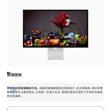
玻璃面板
两种抗反射玻璃面板可选。
标配的玻璃面板经过特别设计，反光率极低。纳米纹理
展
玻璃面板可分散反射光，从而进一步减少反光，即使在高亮光源的工作场所也能保
持出色画质。
开