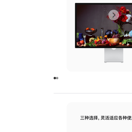
上
下
一
一
张
张
图
图
库
库
图
图
片
片
-
-
玻
玻
璃
璃
三种选择，灵活适应各种使
面
面
板
板