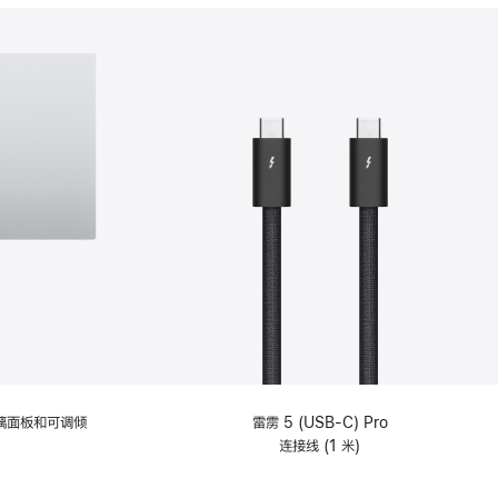
分
期
付
款
选
项)
理玻璃面板和可调倾
雷雳 5 (USB-C) Pro
连接线 (1 米)