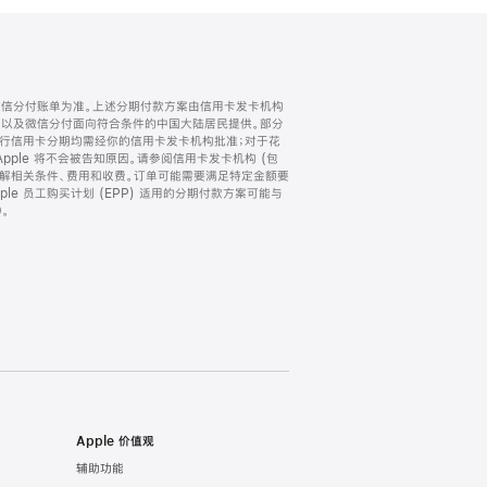
微信分付账单为准。上述分期付款方案由信用卡发卡机构
) 以及微信分付面向符合条件的中国大陆居民提供。部分
家。所有银行信用卡分期均需经你的信用卡发卡机构批准；对于花
ple 将不会被告知原因。请参阅信用卡发卡机构 (包
了解相关条件、费用和收费。订单可能需要满足特定金额要
e 员工购买计划 (EPP) 适用的分期付款方案可能与
。
Apple 价值观
辅助功能