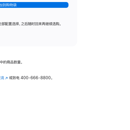
加到购物袋
全部配置选择，之后随时回来再继续选购。
中的商品数量。
交流
(在
或致电
400-666-8800。
新
窗
口
中
打
开)