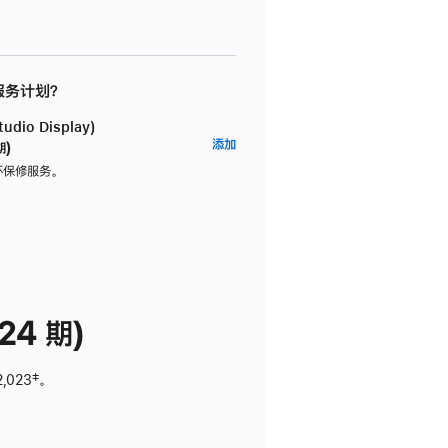
 服务计划？
dio Display)
AppleCare+
添加
期)
服
坏保修服务。
务
计
划
(适
用
于
24 期)
Studio
Display)
2,023
脚
‡。
注