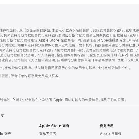
算得出的示例 (仅显示整数数额，未显示小数点以后的金额)，实际支付金额以银行、花呗或
等，具体支持分期付款服务的可选择银行及对应分期付款方案请见付款页面)、蚂蚁金服 (花呗
售店的分期付款方案可能与 Apple Store 在线商店不同，请到店咨询 Specialist 专
分付批准。如果你选择的分期付款方案未获得信用卡发卡机构、蚂蚁金服或微信分付的批准，Ap
具体支持分期付款服务的可选择银行请见付款页面) 网站、支付宝网站和微信分付服务页面，
期付款服务只适用于个人消费者。企业和教育机构客户、企业员工购买计划 (EPP) 和 Appl
企业商店。公司信用卡无资格申请分期。招商银行分期付款单笔订单最高限额为 RMB 150000
支付宝或微信分付账单。相关财务费用将显示在你的信用卡对账单、支付宝或微信账户中。
增值税。所有订单均可享受免费送货服务。
的 IP 地址，或者你在上次访问 Apple 网站时输入的位置信息，找到了你的位置。
ay
Apple Store 商店
商务应用
le 账户
查找零售店
Apple 与商务