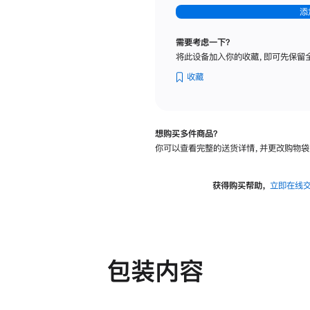
-
添
纳
米
需要考虑一下？
纹
将此设备加入你的收藏，即可先保留
理
玻
收藏
璃
面
板
想购买多件商品？
-
你可以查看完整的送货详情，并更改购物袋
可
调
倾
获得购买帮助，
立即在线
斜
度
及
高
度
包装内容
的
支
架
的