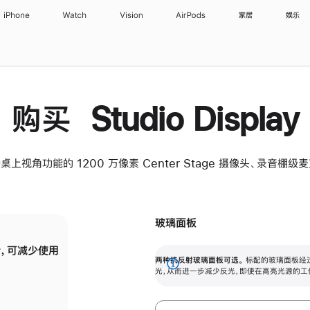
iPhone
Watch
Vision
AirPods
家居
娱乐
购买 Studio Display
桌上视角功能的 1200 万像素 Center Stage 摄像头、录音棚
玻璃面板
，可减少使用
纳米纹理玻璃面板可进一步减少反光，即使在
两种抗反射玻璃面板可选。
标配的玻璃面板经
。
有高亮光源的场所使用，也能保持出色画质。
展
光，从而进一步减少反光，即使在高亮光源的工
开