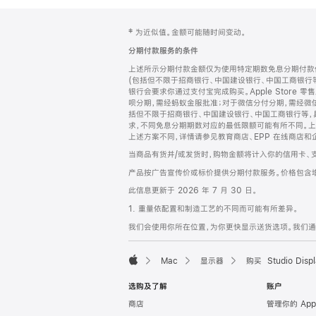
网
脚
‡ 为近似值。金额可能随时间变动。
注
页
分期付款服务的条件
页
上述所示分期付款金额仅为使用特定期数免息分期付款估
脚
(包括但不限于招商银行、中国建设银行、中国工商银行
银行会要求你通过支付宝完成购买。Apple Store 零
呗分期，需经蚂蚁金服批准；对于微信分付分期，需经微信
括但不限于招商银行、中国建设银行、中国工商银行等，
求，不同免息分期期数对应的最低限额可能有所不同。上述分
上述方案不同，详情请参见教育商店、EPP 在线商店和
当商品有货并/或发货时，购物金额将计入你的信用卡、
产品按广告宣传价或标价提供分期付款服务。价格包含
此信息更新于 2026 年 7 月 30 日。
1. 重量依配置和制造工艺的不同而可能有所差异。
我们会使用你所在位置，为你更快显示送货选项。我们通过你
Mac
显示器
购买 Studio Displ
Apple
选购及了解
账户
商店
管理你的 App