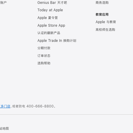
e 账户
Genius Bar 天才吧
商务选购
Today at Apple
教育应用
Apple 夏令营
Apple 与教育
Apple Store App
高校师生选购
认证的翻新产品
Apple Trade In 换购计划
分期付款
订单状态
选购帮助
更多门店
，或者致电
400-666-8800
。
站地图