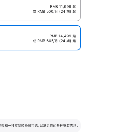
RMB 11,999
起
或 RMB 500/月 (24 期) 起
RMB 14,499
起
或 RMB 605/月 (24 期) 起
配可调倾斜度及高度的支架，额外增加 105
VESA 支架转换器
 有两种支架和一种支架转换器可选，以满足你的各种安装需求。
毫米的高度调节范围。
容的支架 (未随附)