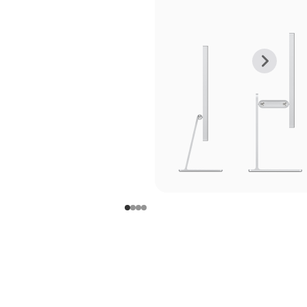
上
下
一
一
张
张
图
图
库
库
图
图
片
片
-
-
支
支
架
架