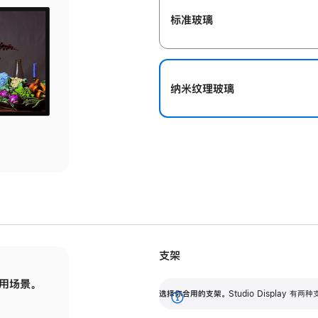
标准玻璃
纳米纹理玻璃
支架
用场景。
标配可调倾斜度的支架，提供 30 度的倾斜度
选
选择你合用的支架。
Studio Display
调节范围。
展