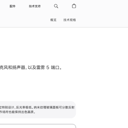
配件
技术支持
概览
技术规格
级麦克风和扬声器，以及雷雳 5 端口。
过特别设计，反光率极低。纳米纹理玻璃面板可分散反射
作场所也能保持出色画质。