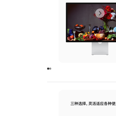
上
下
一
一
张
张
图
图
库
库
图
图
片
片
-
-
玻
玻
璃
璃
三种选择，灵活适应各种使
面
面
板
板