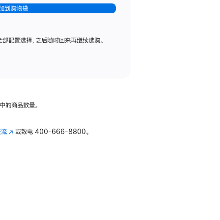
加到购物袋
全部配置选择，之后随时回来再继续选购。
中的商品数量。
交流
(在
或致电
400-666-8800。
新
窗
口
中
打
开)