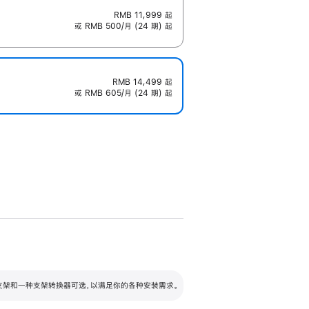
RMB 11,999
起
或 RMB 500/月 (24 期) 起
RMB 14,499
起
或 RMB 605/月 (24 期) 起
配可调倾斜度及高度的支架，额外增加 105
VESA 支架转换器
 有两种支架和一种支架转换器可选，以满足你的各种安装需求。
毫米的高度调节范围。
容的支架 (未随附)