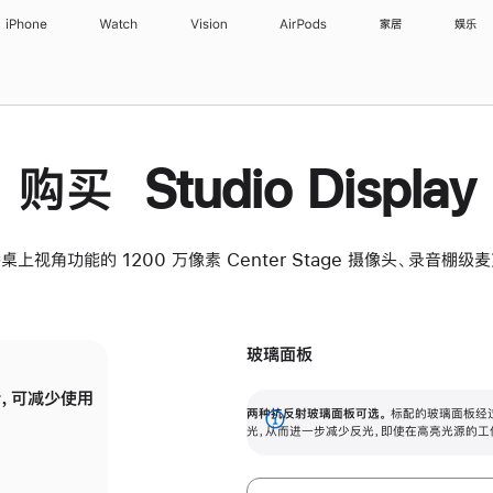
iPhone
Watch
Vision
AirPods
家居
娱乐
购买 Studio Display
桌上视角功能的 1200 万像素 Center Stage 摄像头、录音棚
玻璃面板
，可减少使用
纳米纹理玻璃面板可进一步减少反光，即使在
两种抗反射玻璃面板可选。
标配的玻璃面板经
。
有高亮光源的场所使用，也能保持出色画质。
展
光，从而进一步减少反光，即使在高亮光源的工
开