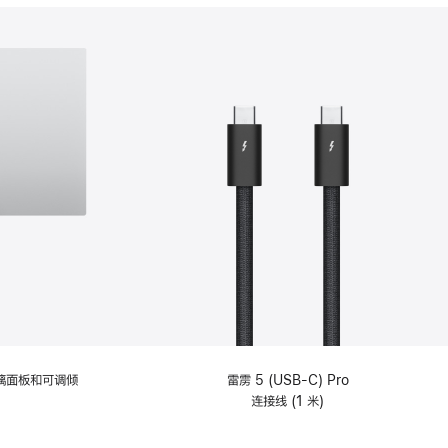
分
期
付
款
选
项)
理玻璃面板和可调倾
雷雳 5 (USB-C) Pro
连接线 (1 米)