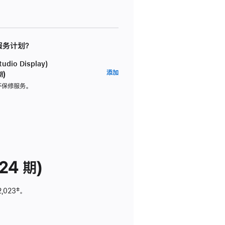
 服务计划？
dio Display)
AppleCare+
添加
期)
服
坏保修服务。
务
计
划
(适
用
于
24 期)
Studio
Display)
2,023
脚
‡。
注