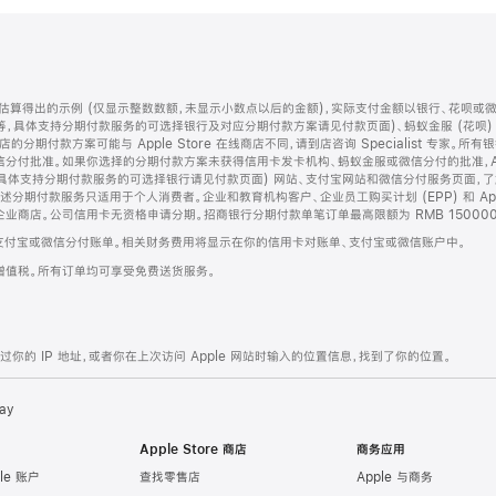
算得出的示例 (仅显示整数数额，未显示小数点以后的金额)，实际支付金额以银行、花呗或
等，具体支持分期付款服务的可选择银行及对应分期付款方案请见付款页面)、蚂蚁金服 (花呗
售店的分期付款方案可能与 Apple Store 在线商店不同，请到店咨询 Specialist 专
分付批准。如果你选择的分期付款方案未获得信用卡发卡机构、蚂蚁金服或微信分付的批准，Ap
具体支持分期付款服务的可选择银行请见付款页面) 网站、支付宝网站和微信分付服务页面，
期付款服务只适用于个人消费者。企业和教育机构客户、企业员工购买计划 (EPP) 和 Appl
企业商店。公司信用卡无资格申请分期。招商银行分期付款单笔订单最高限额为 RMB 150000
支付宝或微信分付账单。相关财务费用将显示在你的信用卡对账单、支付宝或微信账户中。
增值税。所有订单均可享受免费送货服务。
的 IP 地址，或者你在上次访问 Apple 网站时输入的位置信息，找到了你的位置。
ay
Apple Store 商店
商务应用
le 账户
查找零售店
Apple 与商务