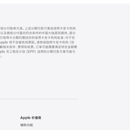
微信分付账单为准。上述分期付款方案由信用卡发卡机构
) 以及微信分付面向符合条件的中国大陆居民提供。部分
家。所有银行信用卡分期均需经你的信用卡发卡机构批准；对于花
ple 将不会被告知原因。请参阅信用卡发卡机构 (包
了解相关条件、费用和收费。订单可能需要满足特定金额要
e 员工购买计划 (EPP) 适用的分期付款方案可能与
。
Apple 价值观
辅助功能