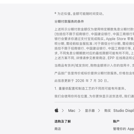
网
脚
‡ 为近似值。金额可能随时间变动。
注
页
分期付款服务的条件
页
上述所示分期付款金额仅为使用特定期数免息分期付款估
脚
(包括但不限于招商银行、中国建设银行、中国工商银行
银行会要求你通过支付宝完成购买。Apple Store 零
呗分期，需经蚂蚁金服批准；对于微信分付分期，需经微信
括但不限于招商银行、中国建设银行、中国工商银行等，
求，不同免息分期期数对应的最低限额可能有所不同。上述分
上述方案不同，详情请参见教育商店、EPP 在线商店和
当商品有货并/或发货时，购物金额将计入你的信用卡、
产品按广告宣传价或标价提供分期付款服务。价格包含
此信息更新于 2026 年 7 月 30 日。
1. 重量依配置和制造工艺的不同而可能有所差异。
我们会使用你所在位置，为你更快显示送货选项。我们通过你
Mac
显示器
购买 Studio Displ
Apple
选购及了解
账户
商店
管理你的 App