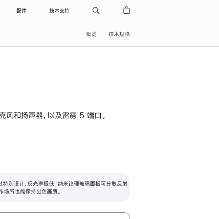
配件
技术支持
概览
技术规格
级麦克风和扬声器，以及雷雳 5 端口。
过特别设计，反光率极低。纳米纹理玻璃面板可分散反射
作场所也能保持出色画质。