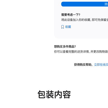
-
添
纳
米
需要考虑一下？
纹
将此设备加入你的收藏，即可先保留
理
玻
收藏
璃
面
板
想购买多件商品？
-
你可以查看完整的送货详情，并更改购物袋
可
调
倾
获得购买帮助，
立即在线
斜
度
及
高
度
包装内容
的
支
架
的