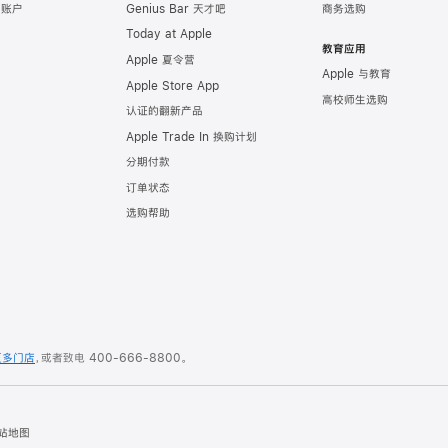
e 账户
Genius Bar 天才吧
商务选购
Today at Apple
教育应用
Apple 夏令营
Apple 与教育
Apple Store App
高校师生选购
认证的翻新产品
Apple Trade In 换购计划
分期付款
订单状态
选购帮助
更多门店
，或者致电
400-666-8800
。
站地图