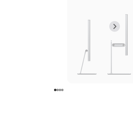
上
下
一
一
张
张
图
图
库
库
图
图
片
片
-
-
支
支
架
架