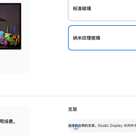
标准玻璃
纳米纹理玻璃
支架
用场景。
标配可调倾斜度的支架，提供 30 度的倾斜度
选
选择你合用的支架。
Studio Display
调节范围。
展