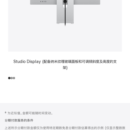
Studio Display (配备纳米纹理玻璃面板和可调倾斜度及高度的支
架)
网
脚
‡ 为近似值。金额可能随时间变动。
注
页
分期付款服务的条件
页
上述所示分期付款金额仅为使用特定期数免息分期付款估算得出的示例 (仅显示整数数