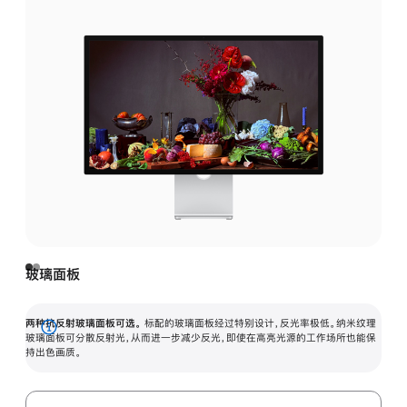
玻璃面板
两种抗反射玻璃面板可选。
标配的玻璃面板经过特别设计，反光率极低。纳米纹理
展
玻璃面板可分散反射光，从而进一步减少反光，即使在高亮光源的工作场所也能保
持出色画质。
开