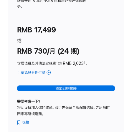
务
获得长达 3 年的技术支持和意外损坏保修服
务。
计
划
(适
RMB 17,499
用
于
或
Studio
RMB 730/月 (24 期)
Display
含增值税及其他法定税费
：约 RMB 2,023
脚
‡。
注
可享免息分期付款
(Studio
Display
-
添加到购物袋
纳
米
需要考虑一下？
纹
将此设备加入你的收藏，即可先保留全部配置选择，之后随时
理
回来再继续选购。
玻
璃
收藏
面