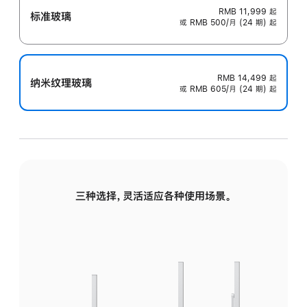
RMB 11,999
起
标准玻璃
或 RMB 500/月 (24 期) 起
RMB 14,499
起
纳米纹理玻璃
或 RMB 605/月 (24 期) 起
三种选择，灵活适应各种使用场景。
标