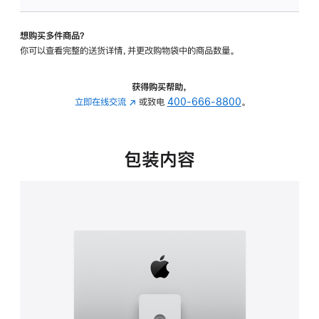
板
-
想购买多件商品？
可
你可以查看完整的送货详情，并更改购物袋中的商品数量。
调
倾
斜
获得购买帮助，
度
立即在线交流
(在
或致电
400-666-8800
。
及
新
高
窗
度
口
包装内容
的
中
支
打
架
开)
的
分
期
付
款
选
项)