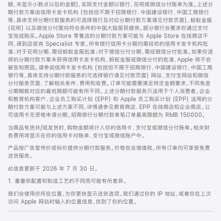
脚
额，未显示小数点以后的金额)，实际支付金额以银行、花呗或微信分付账单为准。上述分
期付款方案由信用卡发卡机构 (包括但不限于招商银行、中国建设银行、中国工商银行
等，具体支持分期付款服务的可选择银行及对应分期付款方案请见付款页面)、蚂蚁金服
(花呗) 以及微信分付面向符合条件的中国大陆居民提供。部分银行会要求你通过支付
宝完成购买。Apple Store 零售店的分期付款方案可能与 Apple Store 在线商店不
同，请到店咨询 Specialist 专家。所有银行信用卡分期均需经你的信用卡发卡机构批
准；对于花呗分期，需经蚂蚁金服批准；对于微信分付分期，需经微信分付批准。如果你选
择的分期付款方案未获得信用卡发卡机构、蚂蚁金服或微信分付的批准，Apple 将不会
被告知原因。请参阅信用卡发卡机构 (包括但不限于招商银行、中国建设银行、中国工商
银行等，具体支持分期付款服务的可选择银行请见付款页面) 网站、支付宝网站和微信
分付服务页面，了解相关条件、费用和收费。订单可能需要满足特定金额要求，不同免息
分期期数对应的最低限额可能有所不同。上述分期付款服务只适用于个人消费者。企业
和教育机构客户、企业员工购买计划 (EPP) 和 Apple 员工购买计划 (EPP) 适用的分
期付款方案可能与上述方案不同，详情请参见教育商店、EPP 在线商店和企业商店。公
司信用卡无资格申请分期。招商银行分期付款单笔订单最高限额为 RMB 150000。
当商品有货并/或发货时，购物金额将计入你的信用卡、支付宝或微信分付账单。相关财
务费用将显示在你的信用卡对账单、支付宝或微信账户中。
产品按广告宣传价或标价提供分期付款服务。价格包含增值税。所有订单均可享受免费
送货服务。
此信息更新于 2026 年 7 月 30 日。
1. 重量依配置和制造工艺的不同而可能有所差异。
我们会使用你所在位置，为你更快显示送货选项。我们通过你的 IP 地址，或者你在上次
访问 Apple 网站时输入的位置信息，找到了你的位置。