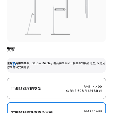
支架
选择你合用的支架。
Studio Display 有两种支架和一种支架转换器可选，以满足
展
你的各种安装需求。
开
RMB 14,499
可调倾斜度的支架
或 RMB 605/月 (24 期) 起
RMB 17,499
可调倾斜度及高‍度的支‍架