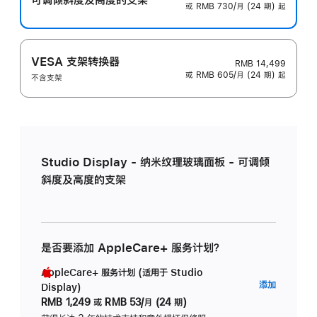
或 RMB 730/月 (24 期) 起
VESA 支架转换器
RMB 14,499
或 RMB 605/月 (24 期) 起
不含支架
Studio Display - 纳米纹理玻璃面板 - 可调倾
斜度及高度的支架
是否要添加 AppleCare+ 服务计划？
AppleCare+ 服务计划 (适用于 Studio
AppleC
添加
Display)
服
RMB 1,249
或
RMB 53/月 (24 期)