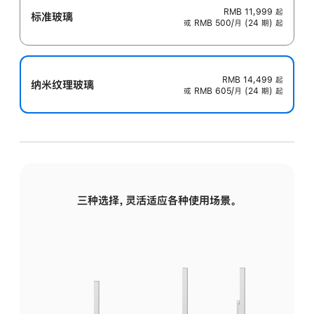
RMB 11,999
起
标准玻璃
或 RMB 500/月 (24 期) 起
RMB 14,499
起
纳米纹理玻璃
或 RMB 605/月 (24 期) 起
三种选择，灵活适应各种使用场景。
标