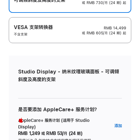
或 RMB 730/月 (24 期) 起
VESA 支架转换器
RMB 14,499
或 RMB 605/月 (24 期) 起
不含支架
Studio Display - 纳米纹理玻璃面板 - 可调倾
斜度及高度的支架
是否要添加 AppleCare+ 服务计划？
AppleCare+ 服务计划 (适用于 Studio
AppleC
添加
Display)
服
RMB 1,249
或
RMB 53/月 (24 期)