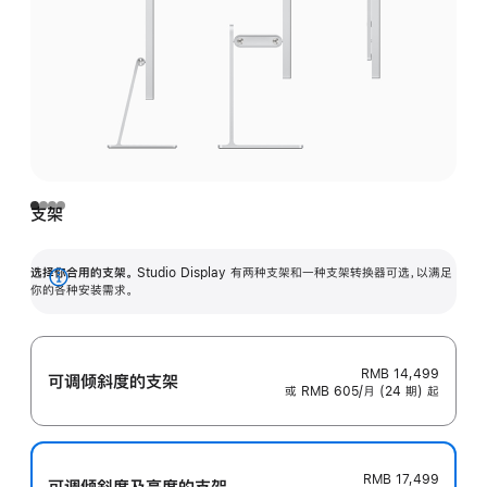
支架
选择你合用的支架。
Studio Display 有两种支架和一种支架转换器可选，以满足
展
你的各种安装需求。
开
RMB 14,499
可调倾斜度的支架
或 RMB 605/月 (24 期) 起
RMB 17,499
可调倾斜度及高‍度的支‍架