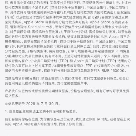
脚
额，未显示小数点以后的金额)，实际支付金额以银行、花呗或微信分付账单为准。上述分
期付款方案由信用卡发卡机构 (包括但不限于招商银行、中国建设银行、中国工商银行
等，具体支持分期付款服务的可选择银行及对应分期付款方案请见付款页面)、蚂蚁金服
(花呗) 以及微信分付面向符合条件的中国大陆居民提供。部分银行会要求你通过支付
宝完成购买。Apple Store 零售店的分期付款方案可能与 Apple Store 在线商店不
同，请到店咨询 Specialist 专家。所有银行信用卡分期均需经你的信用卡发卡机构批
准；对于花呗分期，需经蚂蚁金服批准；对于微信分付分期，需经微信分付批准。如果你选
择的分期付款方案未获得信用卡发卡机构、蚂蚁金服或微信分付的批准，Apple 将不会
被告知原因。请参阅信用卡发卡机构 (包括但不限于招商银行、中国建设银行、中国工商
银行等，具体支持分期付款服务的可选择银行请见付款页面) 网站、支付宝网站和微信
分付服务页面，了解相关条件、费用和收费。订单可能需要满足特定金额要求，不同免息
分期期数对应的最低限额可能有所不同。上述分期付款服务只适用于个人消费者。企业
和教育机构客户、企业员工购买计划 (EPP) 和 Apple 员工购买计划 (EPP) 适用的分
期付款方案可能与上述方案不同，详情请参见教育商店、EPP 在线商店和企业商店。公
司信用卡无资格申请分期。招商银行分期付款单笔订单最高限额为 RMB 150000。
当商品有货并/或发货时，购物金额将计入你的信用卡、支付宝或微信分付账单。相关财
务费用将显示在你的信用卡对账单、支付宝或微信账户中。
产品按广告宣传价或标价提供分期付款服务。价格包含增值税。所有订单均可享受免费
送货服务。
此信息更新于 2026 年 7 月 30 日。
1. 重量依配置和制造工艺的不同而可能有所差异。
我们会使用你所在位置，为你更快显示送货选项。我们通过你的 IP 地址，或者你在上次
访问 Apple 网站时输入的位置信息，找到了你的位置。