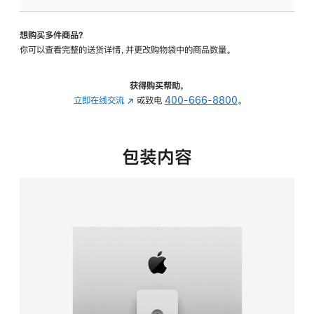
板
-
想购买多件商品？
可
你可以查看完整的送货详情，并更改购物袋中的商品数量。
调
倾
斜
获得购买帮助，
度
立即在线交流
(在
或致电
400-666-8800
。
及
新
高
窗
度
口
包装内容
的
中
支
打
架
开)
的
分
期
付
款
选
项)