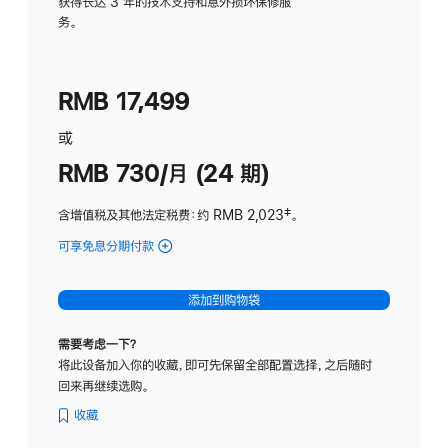
务
获得长达 3 年的技术支持和意外损坏保修服
务。
计
划
(适
RMB 17,499
用
于
或
Studio
RMB 730/月 (24 期)
Display
含增值税及其他法定税费
：约 RMB 2,023
脚
‡。
注
可享免息分期付款
(Studio
Display
-
添加到购物袋
纳
米
需要考虑一下？
纹
将此设备加入你的收藏，即可先保留全部配置选择，之后随时
理
回来再继续选购。
玻
璃
收藏
面