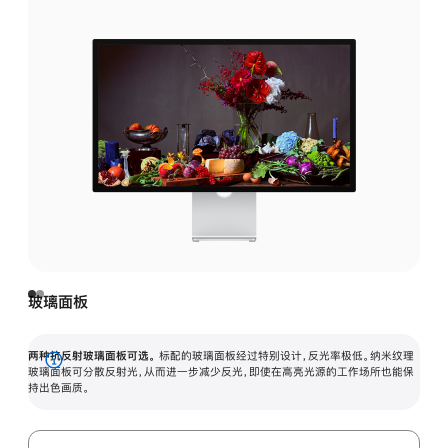
玻璃面板
两种抗反射玻璃面板可选。
标配的玻璃面板经过特别设计，反光率极低。纳米纹理
展
玻璃面板可分散反射光，从而进一步减少反光，即使在高亮光源的工作场所也能保
持出色画质。
开