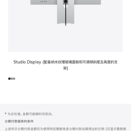
Studio Display (配备纳米纹理玻璃面板和可调倾斜度及高度的支
架)
网
脚
‡ 为近似值。金额可能随时间变动。
注
页
分期付款服务的条件
页
上述所示分期付款金额仅为使用特定期数免息分期付款估算得出的示例 (仅显示整数数