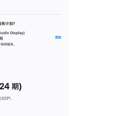
 服务计划？
dio Display)
AppleCare+
添加
期)
服
坏保修服务。
务
计
划
(适
用
于
24 期)
Studio
Display)
2,023
脚
‡。
注