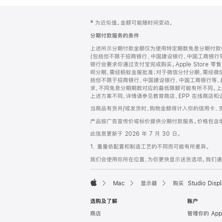
网
脚
‡ 为近似值。金额可能随时间变动。
注
页
分期付款服务的条件
页
上述所示分期付款金额仅为使用特定期数免息分期付款估
脚
(包括但不限于招商银行、中国建设银行、中国工商银行
银行会要求你通过支付宝完成购买。Apple Store 零
呗分期，需经蚂蚁金服批准；对于微信分付分期，需经微信
括但不限于招商银行、中国建设银行、中国工商银行等，
求，不同免息分期期数对应的最低限额可能有所不同。上述分
上述方案不同，详情请参见教育商店、EPP 在线商店和
当商品有货并/或发货时，购物金额将计入你的信用卡、
产品按广告宣传价或标价提供分期付款服务。价格包含
此信息更新于 2026 年 7 月 30 日。
1. 重量依配置和制造工艺的不同而可能有所差异。
我们会使用你所在位置，为你更快显示送货选项。我们通过你
Mac
显示器
购买 Studio Displ
Apple
选购及了解
账户
商店
管理你的 App