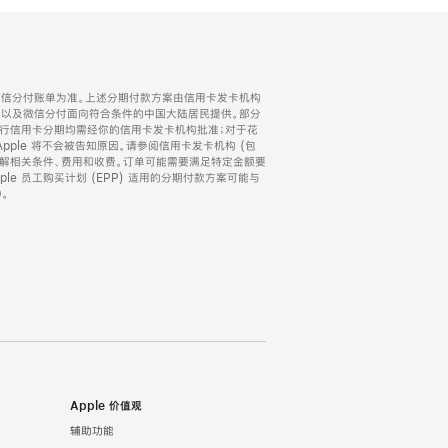
微信分付账单为准。上述分期付款方案由信用卡发卡机构
) 以及微信分付面向符合条件的中国大陆居民提供。部分
家。所有银行信用卡分期均需经你的信用卡发卡机构批准；对于花
ple 将不会被告知原因。请参阅信用卡发卡机构 (包
了解相关条件、费用和收费。订单可能需要满足特定金额要
e 员工购买计划 (EPP) 适用的分期付款方案可能与
。
Apple 价值观
辅助功能