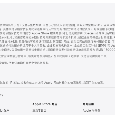
算得出的示例 (仅显示整数数额，未显示小数点以后的金额)，实际支付金额以银行、花呗或
等，具体支持分期付款服务的可选择银行及对应分期付款方案请见付款页面)、蚂蚁金服 (花呗
售店的分期付款方案可能与 Apple Store 在线商店不同，请到店咨询 Specialist 专
分付批准。如果你选择的分期付款方案未获得信用卡发卡机构、蚂蚁金服或微信分付的批准，Ap
具体支持分期付款服务的可选择银行请见付款页面) 网站、支付宝网站和微信分付服务页面，
期付款服务只适用于个人消费者。企业和教育机构客户、企业员工购买计划 (EPP) 和 Appl
企业商店。公司信用卡无资格申请分期。招商银行分期付款单笔订单最高限额为 RMB 150000
支付宝或微信分付账单。相关财务费用将显示在你的信用卡对账单、支付宝或微信账户中。
增值税。所有订单均可享受免费送货服务。
的 IP 地址，或者你在上次访问 Apple 网站时输入的位置信息，找到了你的位置。
ay
Apple Store 商店
商务应用
le 账户
查找零售店
Apple 与商务