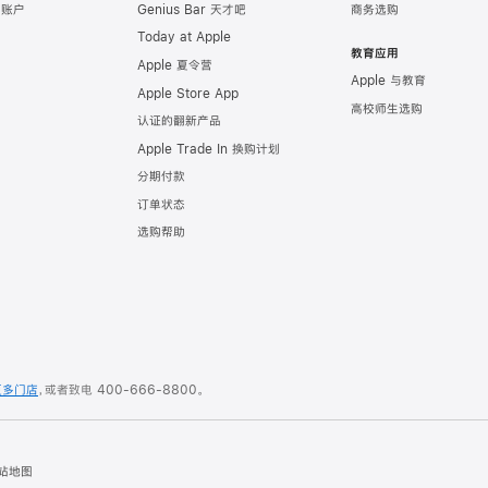
e 账户
Genius Bar 天才吧
商务选购
Today at Apple
教育应用
Apple 夏令营
Apple 与教育
Apple Store App
高校师生选购
认证的翻新产品
Apple Trade In 换购计划
分期付款
订单状态
选购帮助
更多门店
，或者致电
400-666-8800
。
站地图