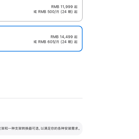
RMB 11,999
起
或 RMB 500/月 (24 期) 起
RMB 14,499
起
或 RMB 605/月 (24 期) 起
配可调倾斜度及高度的支架，额外增加 105
VESA 支架转换器
 有两种支架和一种支架转换器可选，以满足你的各种安装需求。
毫米的高度调节范围。
容的支架 (未随附)