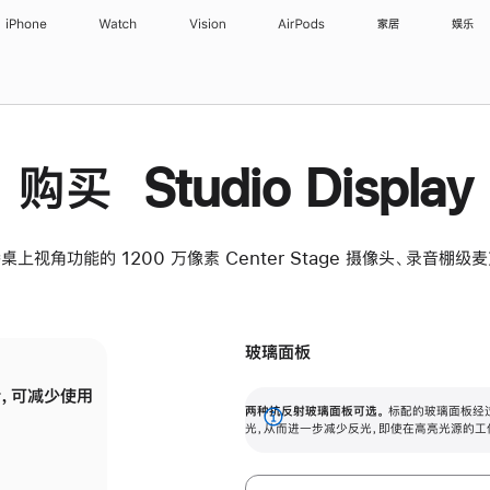
iPhone
Watch
Vision
AirPods
家居
娱乐
购买 Studio Display
桌上视角功能的 1200 万像素 Center Stage 摄像头、录音棚
玻璃面板
，可减少使用
纳米纹理玻璃面板可进一步减少反光，即使在
两种抗反射玻璃面板可选。
标配的玻璃面板经
。
有高亮光源的场所使用，也能保持出色画质。
展
光，从而进一步减少反光，即使在高亮光源的工
开