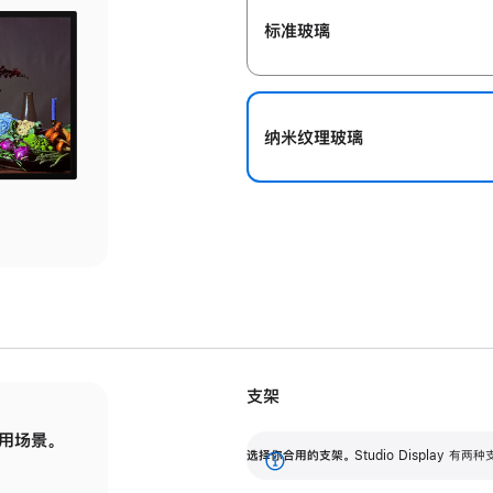
标准玻璃
纳米纹理玻璃
支架
用场景。
标配可调倾斜度的支架，提供 30 度的倾斜度
选
选择你合用的支架。
Studio Display
调节范围。
展