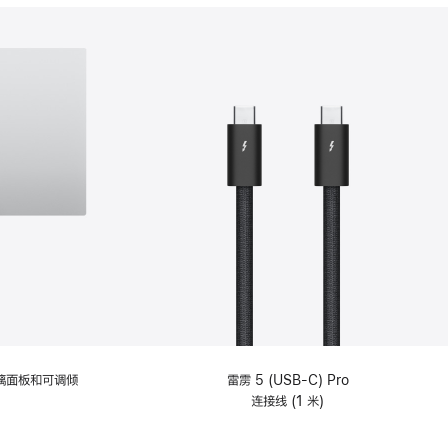
分
期
付
款
选
项)
理玻璃面板和可调倾
雷雳 5 (USB-C) Pro
连接线 (1 米)