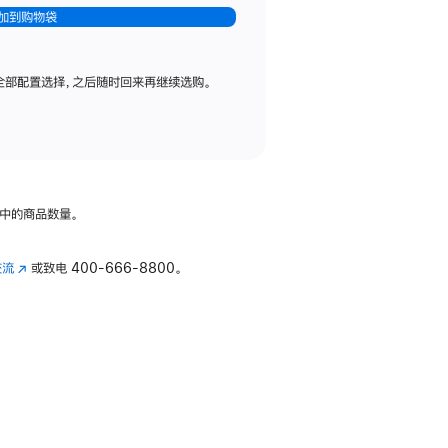
加到购物袋
全部配置选择，之后随时回来再继续选购。
中的商品数量。
交流
(在
或致电
400-666-8800。
新
窗
口
中
打
开)