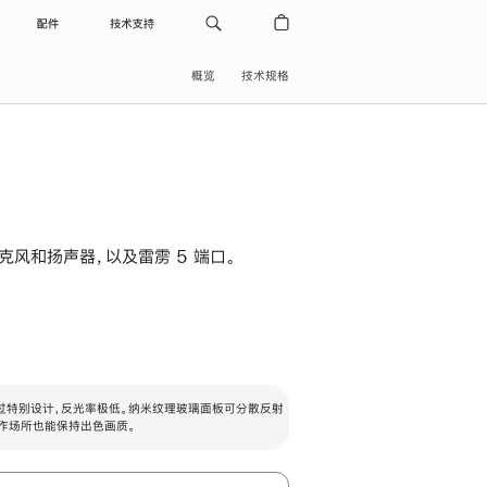
配件
技术支持
概览
技术规格
级麦克风和扬声器，以及雷雳 5 端口。
过特别设计，反光率极低。纳米纹理玻璃面板可分散反射
作场所也能保持出色画质。