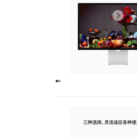
上
下
一
一
张
张
图
图
库
库
图
图
片
片
-
-
玻
玻
璃
璃
三种选择，灵活适应各种使
面
面
板
板