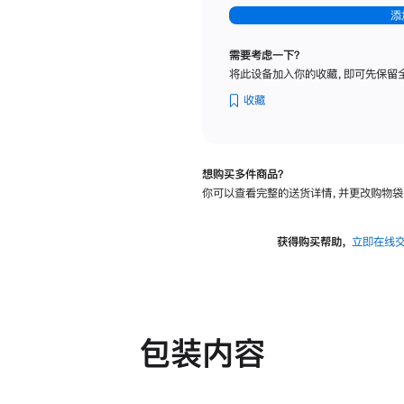
-
添
纳
米
需要考虑一下？
纹
将此设备加入你的收藏，即可先保留
理
玻
收藏
璃
面
板
想购买多件商品？
-
你可以查看完整的送货详情，并更改购物袋
可
调
倾
获得购买帮助，
立即在线
斜
度
及
高
度
包装内容
的
支
架
的