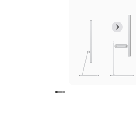
上
下
一
一
张
张
图
图
库
库
图
图
片
片
-
-
支
支
架
架