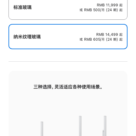
RMB 11,999
起
标准玻璃
或 RMB 500/月 (24 期) 起
RMB 14,499
起
纳米纹理玻璃
或 RMB 605/月 (24 期) 起
三种选择，灵活适应各种使用场景。
标