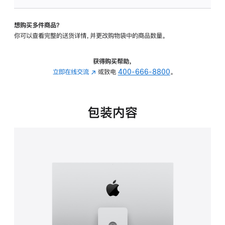
板
-
想购买多件商品？
可
你可以查看完整的送货详情，并更改购物袋中的商品数量。
调
倾
斜
获得购买帮助，
度
立即在线交流
(在
或致电
400-666-8800
。
及
新
高
窗
度
口
包装内容
的
中
支
打
架
开)
的
分
期
付
款
选
项)