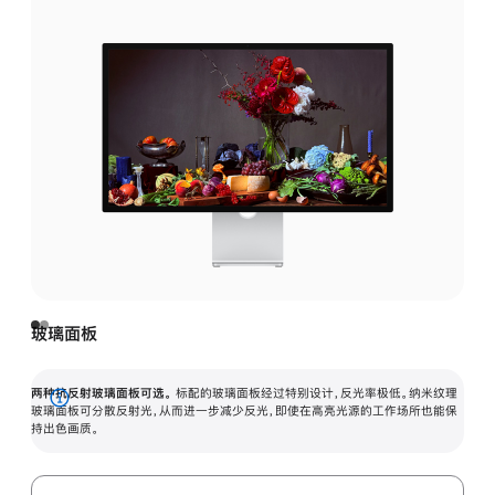
玻璃面板
两种抗反射玻璃面板可选。
标配的玻璃面板经过特别设计，反光率极低。纳米纹理
展
玻璃面板可分散反射光，从而进一步减少反光，即使在高亮光源的工作场所也能保
持出色画质。
开