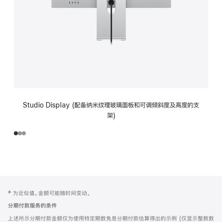
Studio Display (配备纳米纹理玻璃面板和可调倾斜度及高度的支
架)
网
脚
‡ 为近似值。金额可能随时间变动。
注
页
分期付款服务的条件
页
上述所示分期付款金额仅为使用特定期数免息分期付款估算得出的示例 (仅显示整数数