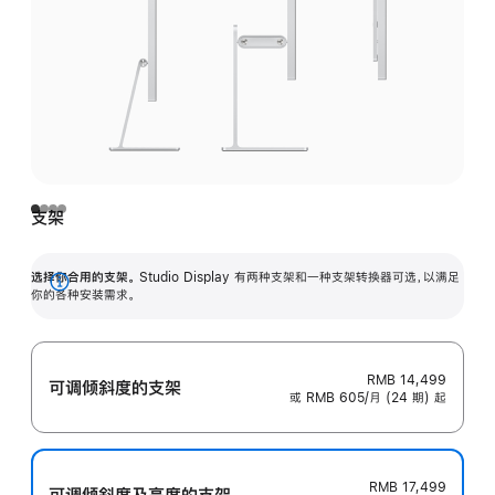
支架
选择你合用的支架。
Studio Display 有两种支架和一种支架转换器可选，以满足
展
你的各种安装需求。
开
RMB 14,499
可调倾斜度的支架
或 RMB 605/月 (24 期) 起
RMB 17,499
可调倾斜度及高‍度的支‍架