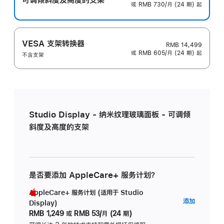
或 RMB 730/月 (24 期) 起
VESA 支架转换器
RMB 14,499
或 RMB 605/月 (24 期) 起
不含支架
Studio Display - 纳米纹理玻璃面板 - 可调倾
斜度及高度的支架
是否要添加 AppleCare+ 服务计划？
AppleCare+ 服务计划 (适用于 Studio
AppleC
添加
Display)
服
RMB 1,249
或
RMB 53/月 (24 期)