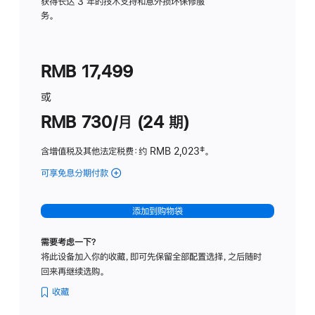
务
获得长达 3 年的技术支持和意外损坏保修服
务。
计
划
(适
RMB 17,499
用
于
或
Studio
RMB 730/月 (24 期)
Display
含增值税及其他法定税费
：约 RMB 2,023
脚
‡。
注
可享免息分期付款
(Studio
Display
-
添加到购物袋
纳
米
需要考虑一下？
纹
将此设备加入你的收藏，即可先保留全部配置选择，之后随时
理
回来再继续选购。
玻
璃
收藏
面