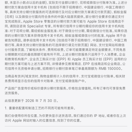
脚
额，未显示小数点以后的金额)，实际支付金额以银行、花呗或微信分付账单为准。上述分
期付款方案由信用卡发卡机构 (包括但不限于招商银行、中国建设银行、中国工商银行
等，具体支持分期付款服务的可选择银行及对应分期付款方案请见付款页面)、蚂蚁金服
(花呗) 以及微信分付面向符合条件的中国大陆居民提供。部分银行会要求你通过支付
宝完成购买。Apple Store 零售店的分期付款方案可能与 Apple Store 在线商店不
同，请到店咨询 Specialist 专家。所有银行信用卡分期均需经你的信用卡发卡机构批
准；对于花呗分期，需经蚂蚁金服批准；对于微信分付分期，需经微信分付批准。如果你选
择的分期付款方案未获得信用卡发卡机构、蚂蚁金服或微信分付的批准，Apple 将不会
被告知原因。请参阅信用卡发卡机构 (包括但不限于招商银行、中国建设银行、中国工商
银行等，具体支持分期付款服务的可选择银行请见付款页面) 网站、支付宝网站和微信
分付服务页面，了解相关条件、费用和收费。订单可能需要满足特定金额要求，不同免息
分期期数对应的最低限额可能有所不同。上述分期付款服务只适用于个人消费者。企业
和教育机构客户、企业员工购买计划 (EPP) 和 Apple 员工购买计划 (EPP) 适用的分
期付款方案可能与上述方案不同，详情请参见教育商店、EPP 在线商店和企业商店。公
司信用卡无资格申请分期。招商银行分期付款单笔订单最高限额为 RMB 150000。
当商品有货并/或发货时，购物金额将计入你的信用卡、支付宝或微信分付账单。相关财
务费用将显示在你的信用卡对账单、支付宝或微信账户中。
产品按广告宣传价或标价提供分期付款服务。价格包含增值税。所有订单均可享受免费
送货服务。
此信息更新于 2026 年 7 月 30 日。
1. 重量依配置和制造工艺的不同而可能有所差异。
我们会使用你所在位置，为你更快显示送货选项。我们通过你的 IP 地址，或者你在上次
访问 Apple 网站时输入的位置信息，找到了你的位置。