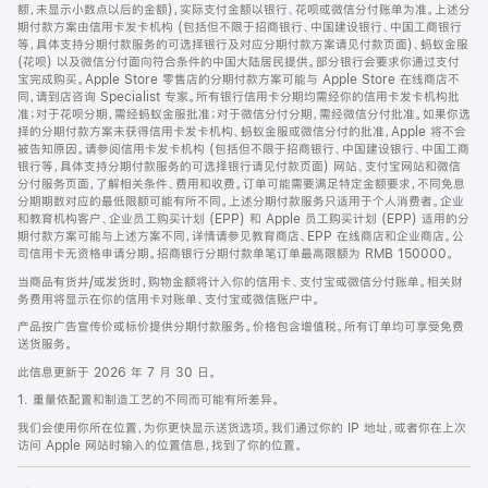
脚
额，未显示小数点以后的金额)，实际支付金额以银行、花呗或微信分付账单为准。上述分
期付款方案由信用卡发卡机构 (包括但不限于招商银行、中国建设银行、中国工商银行
等，具体支持分期付款服务的可选择银行及对应分期付款方案请见付款页面)、蚂蚁金服
(花呗) 以及微信分付面向符合条件的中国大陆居民提供。部分银行会要求你通过支付
宝完成购买。Apple Store 零售店的分期付款方案可能与 Apple Store 在线商店不
同，请到店咨询 Specialist 专家。所有银行信用卡分期均需经你的信用卡发卡机构批
准；对于花呗分期，需经蚂蚁金服批准；对于微信分付分期，需经微信分付批准。如果你选
择的分期付款方案未获得信用卡发卡机构、蚂蚁金服或微信分付的批准，Apple 将不会
被告知原因。请参阅信用卡发卡机构 (包括但不限于招商银行、中国建设银行、中国工商
银行等，具体支持分期付款服务的可选择银行请见付款页面) 网站、支付宝网站和微信
分付服务页面，了解相关条件、费用和收费。订单可能需要满足特定金额要求，不同免息
分期期数对应的最低限额可能有所不同。上述分期付款服务只适用于个人消费者。企业
和教育机构客户、企业员工购买计划 (EPP) 和 Apple 员工购买计划 (EPP) 适用的分
期付款方案可能与上述方案不同，详情请参见教育商店、EPP 在线商店和企业商店。公
司信用卡无资格申请分期。招商银行分期付款单笔订单最高限额为 RMB 150000。
当商品有货并/或发货时，购物金额将计入你的信用卡、支付宝或微信分付账单。相关财
务费用将显示在你的信用卡对账单、支付宝或微信账户中。
产品按广告宣传价或标价提供分期付款服务。价格包含增值税。所有订单均可享受免费
送货服务。
此信息更新于 2026 年 7 月 30 日。
1. 重量依配置和制造工艺的不同而可能有所差异。
我们会使用你所在位置，为你更快显示送货选项。我们通过你的 IP 地址，或者你在上次
访问 Apple 网站时输入的位置信息，找到了你的位置。