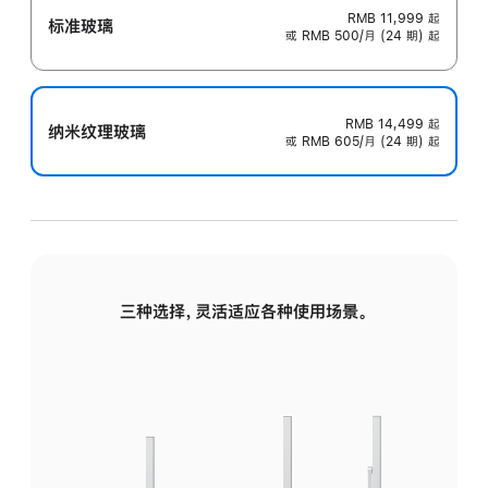
RMB 11,999
起
标准玻璃
或 RMB 500/月 (24 期) 起
RMB 14,499
起
纳米纹理玻璃
或 RMB 605/月 (24 期) 起
三种选择，灵活适应各种使用场景。
标