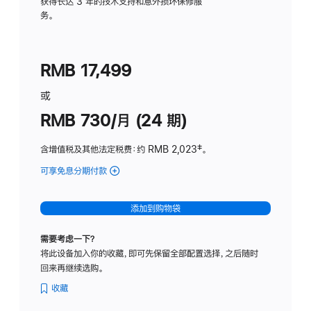
务
获得长达 3 年的技术支持和意外损坏保修服
务。
计
划
(适
RMB 17,499
用
于
或
Studio
RMB 730/月 (24 期)
Display
含增值税及其他法定税费
：约 RMB 2,023
脚
‡。
注
可享免息分期付款
(Studio
Display
-
添加到购物袋
纳
米
需要考虑一下？
纹
将此设备加入你的收藏，即可先保留全部配置选择，之后随时
理
回来再继续选购。
玻
璃
收藏
面