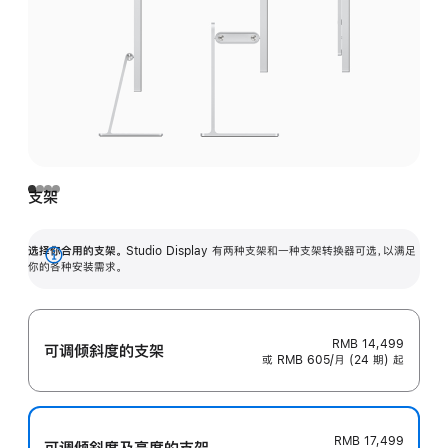
支架
选择你合用的支架。
Studio Display 有两种支架和一种支架转换器可选，以满足
展
你的各种安装需求。
开
RMB 14,499
可调倾斜度的支架
或 RMB 605/月 (24 期) 起
RMB 17,499
可调倾斜度及高‍度的支‍架