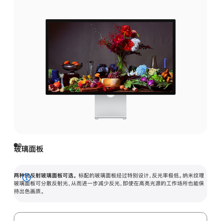
玻璃面板
两种抗反射玻璃面板可选。
标配的玻璃面板经过特别设计，反光率极低。纳米纹理
展
玻璃面板可分散反射光，从而进一步减少反光，即使在高亮光源的工作场所也能保
持出色画质。
开