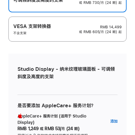
或 RMB 730/月 (24 期) 起
VESA 支架转换器
RMB 14,499
或 RMB 605/月 (24 期) 起
不含支架
Studio Display - 纳米纹理玻璃面板 - 可调倾
斜度及高度的支架
是否要添加 AppleCare+ 服务计划？
AppleCare+ 服务计划 (适用于 Studio
AppleC
添加
Display)
服
RMB 1,249
或
RMB 53/月 (24 期)