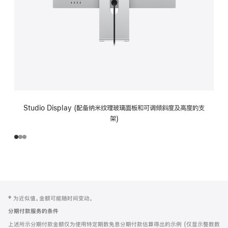
Studio Display (配备纳米纹理玻璃面板和可调倾斜度及高度的支
架)
网
脚
‡ 为近似值。金额可能随时间变动。
注
页
分期付款服务的条件
页
上述所示分期付款金额仅为使用特定期数免息分期付款估算得出的示例 (仅显示整数数