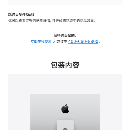
板
-
想购买多件商品？
可
你可以查看完整的送货详情，并更改购物袋中的商品数量。
调
倾
斜
获得购买帮助，
度
立即在线交流
(在
或致电
400-666-8800
。
及
新
高
窗
度
口
包装内容
的
中
支
打
架
开)
的
分
期
付
款
选
项)