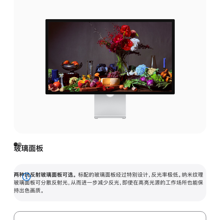
玻璃面板
两种抗反射玻璃面板可选。
标配的玻璃面板经过特别设计，反光率极低。纳米纹理
展
玻璃面板可分散反射光，从而进一步减少反光，即使在高亮光源的工作场所也能保
持出色画质。
开