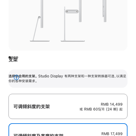
支架
选择你合用的支架。
Studio Display 有两种支架和一种支架转换器可选，以满足
展
你的各种安装需求。
开
RMB 14,499
可调倾斜度的支架
或 RMB 605/月 (24 期) 起
RMB 17,499
可调倾斜度及高‍度的支‍架