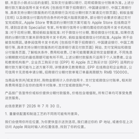
脚
额，未显示小数点以后的金额)，实际支付金额以银行、花呗或微信分付账单为准。上述分
期付款方案由信用卡发卡机构 (包括但不限于招商银行、中国建设银行、中国工商银行
等，具体支持分期付款服务的可选择银行及对应分期付款方案请见付款页面)、蚂蚁金服
(花呗) 以及微信分付面向符合条件的中国大陆居民提供。部分银行会要求你通过支付
宝完成购买。Apple Store 零售店的分期付款方案可能与 Apple Store 在线商店不
同，请到店咨询 Specialist 专家。所有银行信用卡分期均需经你的信用卡发卡机构批
准；对于花呗分期，需经蚂蚁金服批准；对于微信分付分期，需经微信分付批准。如果你选
择的分期付款方案未获得信用卡发卡机构、蚂蚁金服或微信分付的批准，Apple 将不会
被告知原因。请参阅信用卡发卡机构 (包括但不限于招商银行、中国建设银行、中国工商
银行等，具体支持分期付款服务的可选择银行请见付款页面) 网站、支付宝网站和微信
分付服务页面，了解相关条件、费用和收费。订单可能需要满足特定金额要求，不同免息
分期期数对应的最低限额可能有所不同。上述分期付款服务只适用于个人消费者。企业
和教育机构客户、企业员工购买计划 (EPP) 和 Apple 员工购买计划 (EPP) 适用的分
期付款方案可能与上述方案不同，详情请参见教育商店、EPP 在线商店和企业商店。公
司信用卡无资格申请分期。招商银行分期付款单笔订单最高限额为 RMB 150000。
当商品有货并/或发货时，购物金额将计入你的信用卡、支付宝或微信分付账单。相关财
务费用将显示在你的信用卡对账单、支付宝或微信账户中。
产品按广告宣传价或标价提供分期付款服务。价格包含增值税。所有订单均可享受免费
送货服务。
此信息更新于 2026 年 7 月 30 日。
1. 重量依配置和制造工艺的不同而可能有所差异。
我们会使用你所在位置，为你更快显示送货选项。我们通过你的 IP 地址，或者你在上次
访问 Apple 网站时输入的位置信息，找到了你的位置。