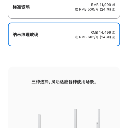
RMB 11,999
起
标准玻璃
或 RMB 500/月 (24 期) 起
RMB 14,499
起
纳米纹理玻璃
或 RMB 605/月 (24 期) 起
三种选择，灵活适应各种使用场景。
标