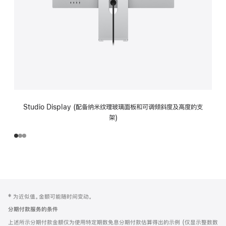
Studio Display (配备纳米纹理玻璃面板和可调倾斜度及高度的支
架)
网
脚
‡ 为近似值。金额可能随时间变动。
注
页
分期付款服务的条件
页
上述所示分期付款金额仅为使用特定期数免息分期付款估算得出的示例 (仅显示整数数