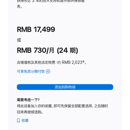
务
获得长达 3 年的技术支持和意外损坏保修服
务。
计
划
(适
RMB 17,499
用
于
或
Studio
RMB 730/月 (24 期)
Display
含增值税及其他法定税费
：约 RMB 2,023
脚
‡。
注
可享免息分期付款
(Studio
Display
-
添加到购物袋
纳
米
需要考虑一下？
纹
将此设备加入你的收藏，即可先保留全部配置选择，之后随时
理
回来再继续选购。
玻
璃
收藏
面