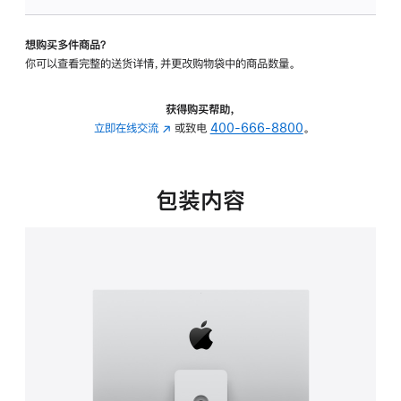
板
-
想购买多件商品？
可
你可以查看完整的送货详情，并更改购物袋中的商品数量。
调
倾
斜
获得购买帮助，
度
立即在线交流
(在
或致电
400-666-8800
。
及
新
高
窗
度
口
包装内容
的
中
支
打
架
开)
的
分
期
付
款
选
项)