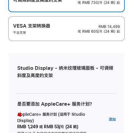
或 RMB 730/月 (24 期) 起
VESA 支架转换器
RMB 14,499
或 RMB 605/月 (24 期) 起
不含支架
Studio Display - 纳米纹理玻璃面板 - 可调倾
斜度及高度的支架
是否要添加 AppleCare+ 服务计划？
AppleCare+ 服务计划 (适用于 Studio
AppleC
添加
Display)
服
RMB 1,249
或
RMB 53/月 (24 期)