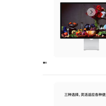
上
下
一
一
张
张
图
图
库
库
图
图
片
片
-
-
玻
玻
璃
璃
三种选择，灵活适应各种使
面
面
板
板