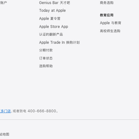
e 账户
Genius Bar 天才吧
商务选购
Today at Apple
教育应用
Apple 夏令营
Apple 与教育
Apple Store App
高校师生选购
认证的翻新产品
Apple Trade In 换购计划
分期付款
订单状态
选购帮助
更多门店
，或者致电
400-666-8800
。
站地图