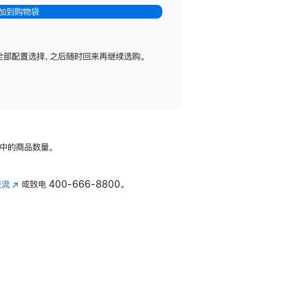
加到购物袋
全部配置选择，之后随时回来再继续选购。
中的商品数量。
交流
(在
或致电
400-666-8800。
新
窗
口
中
打
开)