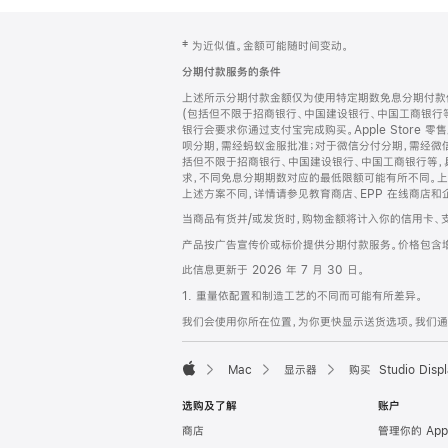
网
脚
‡ 为近似值。金额可能随时间变动。
注
页
分期付款服务的条件
页
上述所示分期付款金额仅为使用特定期数免息分期付款估
脚
(包括但不限于招商银行、中国建设银行、中国工商银行
银行会要求你通过支付宝完成购买。Apple Store 零
呗分期，需经蚂蚁金服批准；对于微信分付分期，需经微信
括但不限于招商银行、中国建设银行、中国工商银行等，
求，不同免息分期期数对应的最低限额可能有所不同。上述分
上述方案不同，详情请参见教育商店、EPP 在线商店和
当商品有货并/或发货时，购物金额将计入你的信用卡、
产品按广告宣传价或标价提供分期付款服务。价格包含
此信息更新于 2026 年 7 月 30 日。
1. 重量依配置和制造工艺的不同而可能有所差异。
我们会使用你所在位置，为你更快显示送货选项。我们通过你
Mac
显示器
购买 Studio Displ
Apple
选购及了解
账户
商店
管理你的 App