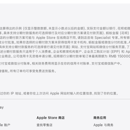
算得出的示例 (仅显示整数数额，未显示小数点以后的金额)，实际支付金额以银行、花呗或
等，具体支持分期付款服务的可选择银行及对应分期付款方案请见付款页面)、蚂蚁金服 (花呗
售店的分期付款方案可能与 Apple Store 在线商店不同，请到店咨询 Specialist 专
分付批准。如果你选择的分期付款方案未获得信用卡发卡机构、蚂蚁金服或微信分付的批准，Ap
具体支持分期付款服务的可选择银行请见付款页面) 网站、支付宝网站和微信分付服务页面，
期付款服务只适用于个人消费者。企业和教育机构客户、企业员工购买计划 (EPP) 和 Appl
企业商店。公司信用卡无资格申请分期。招商银行分期付款单笔订单最高限额为 RMB 150000
支付宝或微信分付账单。相关财务费用将显示在你的信用卡对账单、支付宝或微信账户中。
增值税。所有订单均可享受免费送货服务。
的 IP 地址，或者你在上次访问 Apple 网站时输入的位置信息，找到了你的位置。
ay
Apple Store 商店
商务应用
le 账户
查找零售店
Apple 与商务