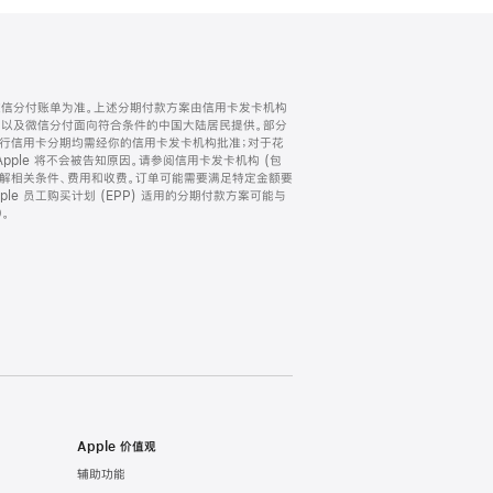
微信分付账单为准。上述分期付款方案由信用卡发卡机构
) 以及微信分付面向符合条件的中国大陆居民提供。部分
家。所有银行信用卡分期均需经你的信用卡发卡机构批准；对于花
ple 将不会被告知原因。请参阅信用卡发卡机构 (包
了解相关条件、费用和收费。订单可能需要满足特定金额要
e 员工购买计划 (EPP) 适用的分期付款方案可能与
。
Apple 价值观
辅助功能