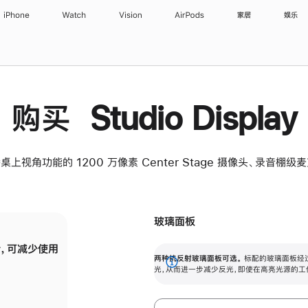
iPhone
Watch
Vision
AirPods
家居
娱乐
购买 Studio Display
桌上视角功能的 1200 万像素 Center Stage 摄像头、录音棚
玻璃面板
，可减少使用
纳米纹理玻璃面板可进一步减少反光，即使在
两种抗反射玻璃面板可选。
标配的玻璃面板经
。
有高亮光源的场所使用，也能保持出色画质。
展
光，从而进一步减少反光，即使在高亮光源的工
开