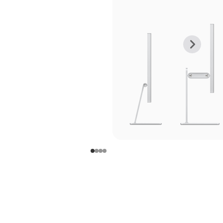
上
下
一
一
张
张
图
图
库
库
图
图
片
片
-
-
支
支
架
架