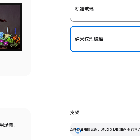
标准玻璃
纳米纹理玻璃
支架
用场景。
标配可调倾斜度的支架，提供 30 度的倾斜度
选
选择你合用的支架。
Studio Display
调节范围。
展