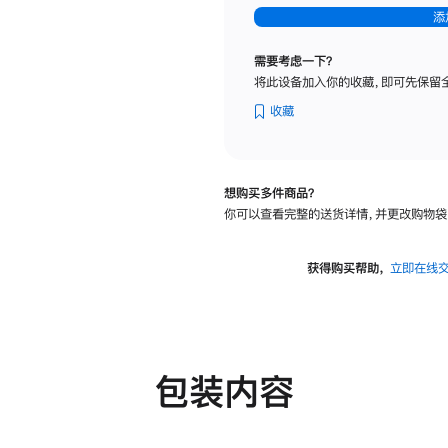
-
添
纳
米
需要考虑一下？
纹
将此设备加入你的收藏，即可先保留
理
玻
收藏
璃
面
板
想购买多件商品？
-
你可以查看完整的送货详情，并更改购物袋
可
调
倾
获得购买帮助，
立即在线
斜
度
及
高
度
包装内容
的
支
架
的