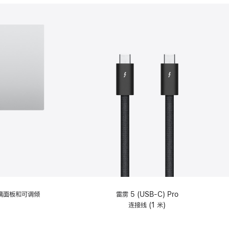
分
期
付
款
选
项)
理玻璃面板和可调倾
雷雳 5 (USB-C) Pro
连接线 (1 米)