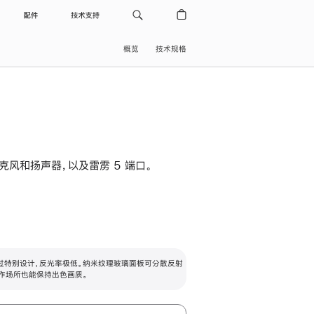
配件
技术支持
概览
技术规格
级麦克风和扬声器，以及雷雳 5 端口。
过特别设计，反光率极低。纳米纹理玻璃面板可分散反射
作场所也能保持出色画质。