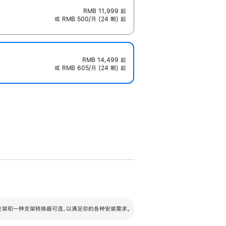
RMB 11,999
起
或 RMB 500/月 (24 期) 起
RMB 14,499
起
或 RMB 605/月 (24 期) 起
配可调倾斜度及高度的支架，额外增加 105
VESA 支架转换器
 有两种支架和一种支架转换器可选，以满足你的各种安装需求。
毫米的高度调节范围。
容的支架 (未随附)