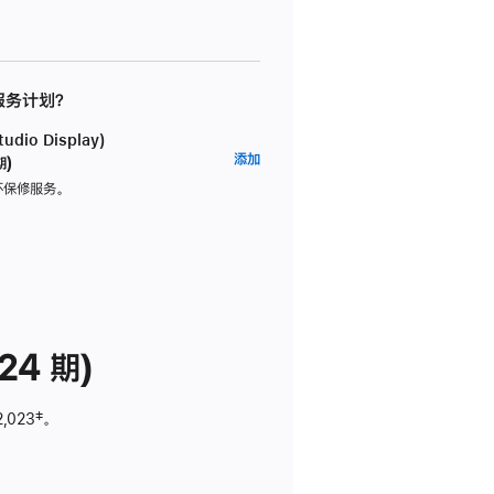
 服务计划？
dio Display)
AppleCare+
添加
期)
服
坏保修服务。
务
计
划
(适
用
于
24 期)
Studio
Display)
2,023
脚
‡。
注