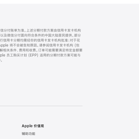
微信分付账单为准。上述分期付款方案由信用卡发卡机构
) 以及微信分付面向符合条件的中国大陆居民提供。部分
家。所有银行信用卡分期均需经你的信用卡发卡机构批准；对于花
ple 将不会被告知原因。请参阅信用卡发卡机构 (包
了解相关条件、费用和收费。订单可能需要满足特定金额要
e 员工购买计划 (EPP) 适用的分期付款方案可能与
。
Apple 价值观
辅助功能