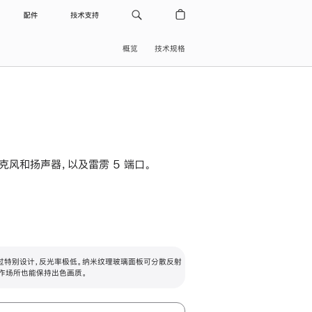
配件
技术支持
概览
技术规格
级麦克风和扬声器，以及雷雳 5 端口。
过特别设计，反光率极低。纳米纹理玻璃面板可分散反射
作场所也能保持出色画质。