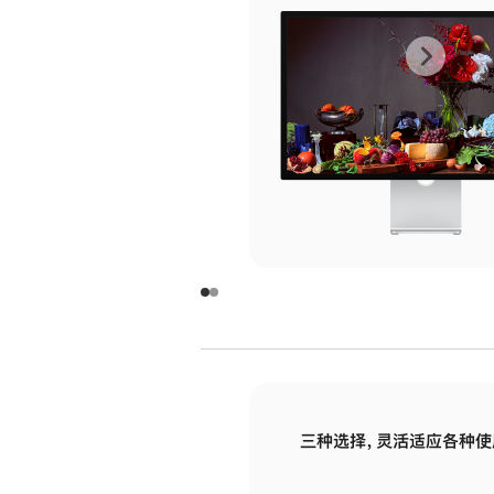
上
下
一
一
张
张
图
图
库
库
图
图
片
片
-
-
玻
玻
璃
璃
三种选择，灵活适应各种使
面
面
板
板