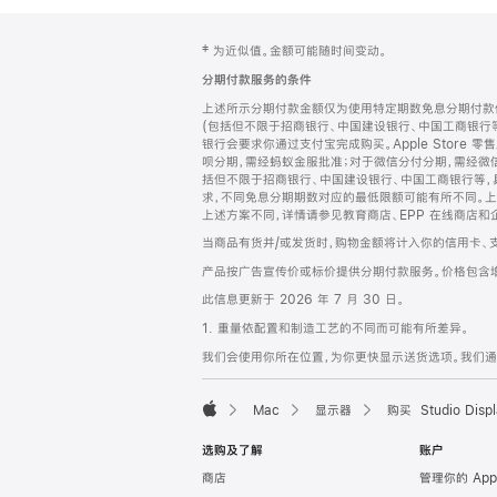
网
脚
‡ 为近似值。金额可能随时间变动。
注
页
分期付款服务的条件
页
上述所示分期付款金额仅为使用特定期数免息分期付款估
脚
(包括但不限于招商银行、中国建设银行、中国工商银行
银行会要求你通过支付宝完成购买。Apple Store 零
呗分期，需经蚂蚁金服批准；对于微信分付分期，需经微信
括但不限于招商银行、中国建设银行、中国工商银行等，
求，不同免息分期期数对应的最低限额可能有所不同。上述分
上述方案不同，详情请参见教育商店、EPP 在线商店和
当商品有货并/或发货时，购物金额将计入你的信用卡、
产品按广告宣传价或标价提供分期付款服务。价格包含
此信息更新于 2026 年 7 月 30 日。
1. 重量依配置和制造工艺的不同而可能有所差异。
我们会使用你所在位置，为你更快显示送货选项。我们通过你
Mac
显示器
购买 Studio Displ
Apple
选购及了解
账户
商店
管理你的 App