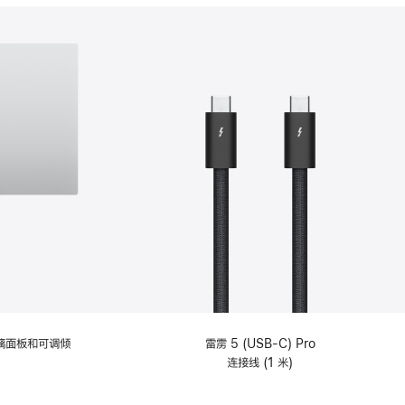
分
期
付
款
选
项)
理玻璃面板和可调倾
雷雳 5 (USB-C) Pro
连接线 (1 米)