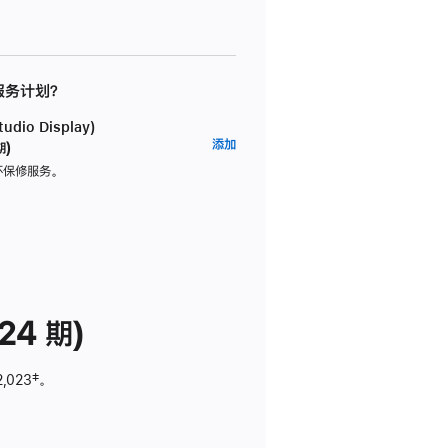
 服务计划？
dio Display)
AppleCare+
添加
期)
服
坏保修服务。
务
计
划
(适
用
于
24 期)
Studio
Display)
2,023
脚
‡。
注