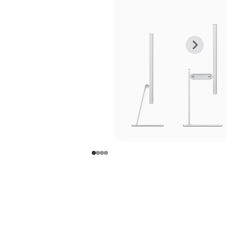
上
下
一
一
张
张
图
图
库
库
图
图
片
片
-
-
支
支
架
架