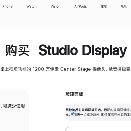
iPhone
Watch
Vision
AirPods
家居
娱乐
购买 Studio Display
桌上视角功能的 1200 万像素 Center Stage 摄像头、录音棚
玻璃面板
，可减少使用
纳米纹理玻璃面板可进一步减少反光，即使在
两种抗反射玻璃面板可选。
标配的玻璃面板经
。
有高亮光源的场所使用，也能保持出色画质。
展
光，从而进一步减少反光，即使在高亮光源的工
开