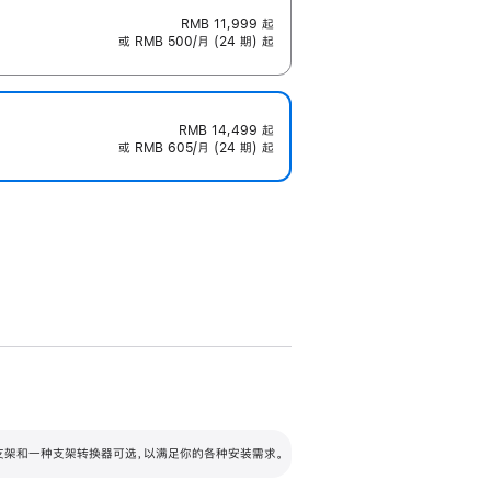
RMB 11,999
起
或 RMB 500/月 (24 期) 起
RMB 14,499
起
或 RMB 605/月 (24 期) 起
配可调倾斜度及高度的支架，额外增加 105
VESA 支架转换器
 有两种支架和一种支架转换器可选，以满足你的各种安装需求。
毫米的高度调节范围。
容的支架 (未随附)