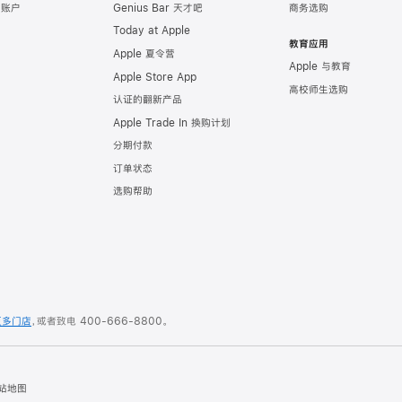
e 账户
Genius Bar 天才吧
商务选购
Today at Apple
教育应用
Apple 夏令营
Apple 与教育
Apple Store App
高校师生选购
认证的翻新产品
Apple Trade In 换购计划
分期付款
订单状态
选购帮助
更多门店
，或者致电
400-666-8800
。
站地图