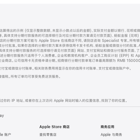
算得出的示例 (仅显示整数数额，未显示小数点以后的金额)，实际支付金额以银行、花呗或
等，具体支持分期付款服务的可选择银行及对应分期付款方案请见付款页面)、蚂蚁金服 (花呗
售店的分期付款方案可能与 Apple Store 在线商店不同，请到店咨询 Specialist 专
分付批准。如果你选择的分期付款方案未获得信用卡发卡机构、蚂蚁金服或微信分付的批准，Ap
具体支持分期付款服务的可选择银行请见付款页面) 网站、支付宝网站和微信分付服务页面，
期付款服务只适用于个人消费者。企业和教育机构客户、企业员工购买计划 (EPP) 和 Appl
企业商店。公司信用卡无资格申请分期。招商银行分期付款单笔订单最高限额为 RMB 150000
支付宝或微信分付账单。相关财务费用将显示在你的信用卡对账单、支付宝或微信账户中。
增值税。所有订单均可享受免费送货服务。
的 IP 地址，或者你在上次访问 Apple 网站时输入的位置信息，找到了你的位置。
ay
Apple Store 商店
商务应用
le 账户
查找零售店
Apple 与商务