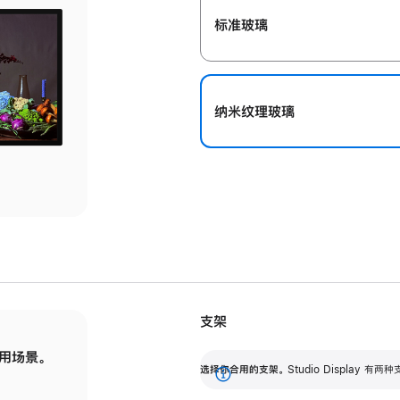
标准玻璃
纳米纹理玻璃
支架
用场景。
标配可调倾斜度的支架，提供 30 度的倾斜度
选
选择你合用的支架。
Studio Display
调节范围。
展