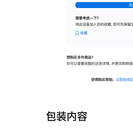
-
添
纳
米
需要考虑一下？
纹
将此设备加入你的收藏，即可先保留
理
玻
收藏
璃
面
板
想购买多件商品？
-
你可以查看完整的送货详情，并更改购物袋
可
调
倾
获得购买帮助，
立即在线
斜
度
及
高
度
包装内容
的
支
架
的