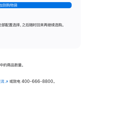
加到购物袋
全部配置选择，之后随时回来再继续选购。
中的商品数量。
交流
(在
或致电
400-666-8800。
新
窗
口
中
打
开)