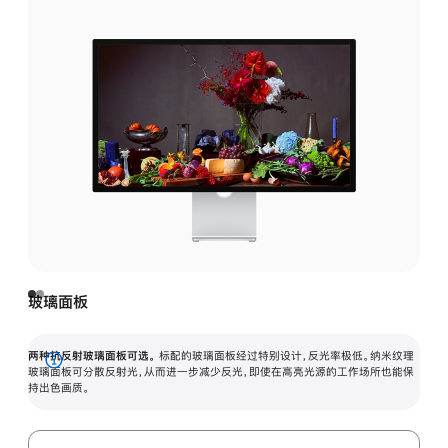
玻璃面板
两种抗反射玻璃面板可选。
标配的玻璃面板经过特别设计，反光率极低。纳米纹理
展
玻璃面板可分散反射光，从而进一步减少反光，即使在高亮光源的工作场所也能保
持出色画质。
开