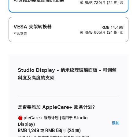
或 RMB 730/月 (24 期) 起
VESA 支架转换器
RMB 14,499
或 RMB 605/月 (24 期) 起
不含支架
Studio Display - 纳米纹理玻璃面板 - 可调倾
斜度及高度的支架
是否要添加 AppleCare+ 服务计划？
AppleCare+ 服务计划 (适用于 Studio
AppleC
添加
Display)
服
RMB 1,249
或
RMB 53/月 (24 期)