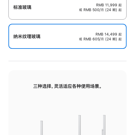
RMB 11,999
起
标准玻璃
或 RMB 500/月 (24 期) 起
RMB 14,499
起
纳米纹理玻璃
或 RMB 605/月 (24 期) 起
三种选择，灵活适应各种使用场景。
标