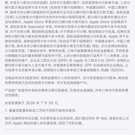
脚
额，未显示小数点以后的金额)，实际支付金额以银行、花呗或微信分付账单为准。上述分
期付款方案由信用卡发卡机构 (包括但不限于招商银行、中国建设银行、中国工商银行
等，具体支持分期付款服务的可选择银行及对应分期付款方案请见付款页面)、蚂蚁金服
(花呗) 以及微信分付面向符合条件的中国大陆居民提供。部分银行会要求你通过支付
宝完成购买。Apple Store 零售店的分期付款方案可能与 Apple Store 在线商店不
同，请到店咨询 Specialist 专家。所有银行信用卡分期均需经你的信用卡发卡机构批
准；对于花呗分期，需经蚂蚁金服批准；对于微信分付分期，需经微信分付批准。如果你选
择的分期付款方案未获得信用卡发卡机构、蚂蚁金服或微信分付的批准，Apple 将不会
被告知原因。请参阅信用卡发卡机构 (包括但不限于招商银行、中国建设银行、中国工商
银行等，具体支持分期付款服务的可选择银行请见付款页面) 网站、支付宝网站和微信
分付服务页面，了解相关条件、费用和收费。订单可能需要满足特定金额要求，不同免息
分期期数对应的最低限额可能有所不同。上述分期付款服务只适用于个人消费者。企业
和教育机构客户、企业员工购买计划 (EPP) 和 Apple 员工购买计划 (EPP) 适用的分
期付款方案可能与上述方案不同，详情请参见教育商店、EPP 在线商店和企业商店。公
司信用卡无资格申请分期。招商银行分期付款单笔订单最高限额为 RMB 150000。
当商品有货并/或发货时，购物金额将计入你的信用卡、支付宝或微信分付账单。相关财
务费用将显示在你的信用卡对账单、支付宝或微信账户中。
产品按广告宣传价或标价提供分期付款服务。价格包含增值税。所有订单均可享受免费
送货服务。
此信息更新于 2026 年 7 月 30 日。
1. 重量依配置和制造工艺的不同而可能有所差异。
我们会使用你所在位置，为你更快显示送货选项。我们通过你的 IP 地址，或者你在上次
访问 Apple 网站时输入的位置信息，找到了你的位置。