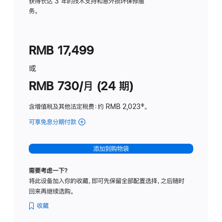
务
获得长达 3 年的技术支持和意外损坏保修服
务。
计
划
(适
RMB 17,499
用
于
或
Studio
RMB 730/月 (24 期)
Display
含增值税及其他法定税费
：约 RMB 2,023
脚
‡。
注
可享免息分期付款
(Studio
Display
-
添加到购物袋
纳
米
需要考虑一下？
纹
将此设备加入你的收藏，即可先保留全部配置选择，之后随时
理
回来再继续选购。
玻
璃
收藏
面