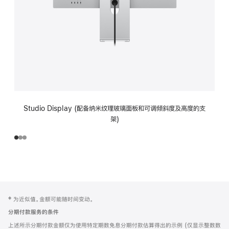
Studio Display (配备纳米纹理玻璃面板和可调倾斜度及高度的支
架)
网
脚
‡ 为近似值。金额可能随时间变动。
注
页
分期付款服务的条件
页
上述所示分期付款金额仅为使用特定期数免息分期付款估算得出的示例 (仅显示整数数