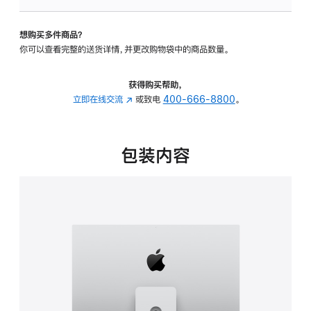
板
-
想购买多件商品？
可
你可以查看完整的送货详情，并更改购物袋中的商品数量。
调
倾
斜
获得购买帮助，
度
立即在线交流
(在
或致电
400-666-8800
。
及
新
高
窗
度
口
包装内容
的
中
支
打
架
开)
的
分
期
付
款
选
项)