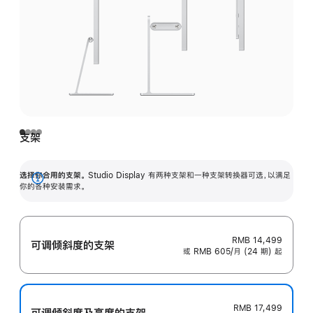
支架
选择你合用的支架。
Studio Display 有两种支架和一种支架转换器可选，以满足
展
你的各种安装需求。
开
RMB 14,499
可调倾斜度的支架
或 RMB 605/月 (24 期) 起
RMB 17,499
可调倾斜度及高‍度的支‍架