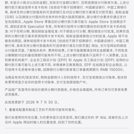
脚
额，未显示小数点以后的金额)，实际支付金额以银行、花呗或微信分付账单为准。上述分
期付款方案由信用卡发卡机构 (包括但不限于招商银行、中国建设银行、中国工商银行
等，具体支持分期付款服务的可选择银行及对应分期付款方案请见付款页面)、蚂蚁金服
(花呗) 以及微信分付面向符合条件的中国大陆居民提供。部分银行会要求你通过支付
宝完成购买。Apple Store 零售店的分期付款方案可能与 Apple Store 在线商店不
同，请到店咨询 Specialist 专家。所有银行信用卡分期均需经你的信用卡发卡机构批
准；对于花呗分期，需经蚂蚁金服批准；对于微信分付分期，需经微信分付批准。如果你选
择的分期付款方案未获得信用卡发卡机构、蚂蚁金服或微信分付的批准，Apple 将不会
被告知原因。请参阅信用卡发卡机构 (包括但不限于招商银行、中国建设银行、中国工商
银行等，具体支持分期付款服务的可选择银行请见付款页面) 网站、支付宝网站和微信
分付服务页面，了解相关条件、费用和收费。订单可能需要满足特定金额要求，不同免息
分期期数对应的最低限额可能有所不同。上述分期付款服务只适用于个人消费者。企业
和教育机构客户、企业员工购买计划 (EPP) 和 Apple 员工购买计划 (EPP) 适用的分
期付款方案可能与上述方案不同，详情请参见教育商店、EPP 在线商店和企业商店。公
司信用卡无资格申请分期。招商银行分期付款单笔订单最高限额为 RMB 150000。
当商品有货并/或发货时，购物金额将计入你的信用卡、支付宝或微信分付账单。相关财
务费用将显示在你的信用卡对账单、支付宝或微信账户中。
产品按广告宣传价或标价提供分期付款服务。价格包含增值税。所有订单均可享受免费
送货服务。
此信息更新于 2026 年 7 月 30 日。
1. 重量依配置和制造工艺的不同而可能有所差异。
我们会使用你所在位置，为你更快显示送货选项。我们通过你的 IP 地址，或者你在上次
访问 Apple 网站时输入的位置信息，找到了你的位置。