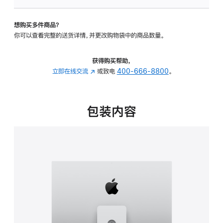
板
-
想购买多件商品？
可
你可以查看完整的送货详情，并更改购物袋中的商品数量。
调
倾
斜
获得购买帮助，
度
立即在线交流
(在
或致电
400-666-8800
。
及
新
高
窗
度
口
包装内容
的
中
支
打
架
开)
的
分
期
付
款
选
项)