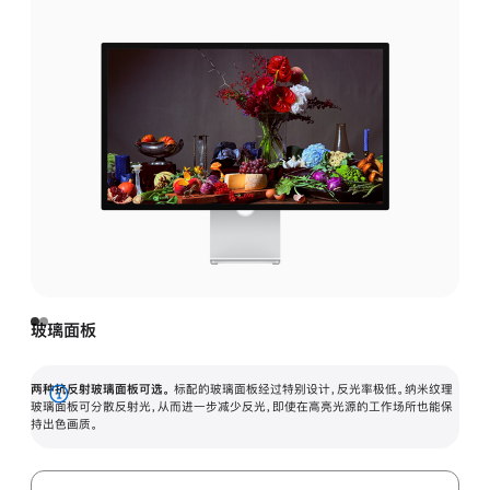
玻璃面板
两种抗反射玻璃面板可选。
标配的玻璃面板经过特别设计，反光率极低。纳米纹理
展
玻璃面板可分散反射光，从而进一步减少反光，即使在高亮光源的工作场所也能保
持出色画质。
开