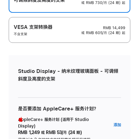
或 RMB 730/月 (24 期) 起
VESA 支架转换器
RMB 14,499
或 RMB 605/月 (24 期) 起
不含支架
Studio Display - 纳米纹理玻璃面板 - 可调倾
斜度及高度的支架
是否要添加 AppleCare+ 服务计划？
AppleCare+ 服务计划 (适用于 Studio
AppleC
添加
Display)
服
RMB 1,249
或
RMB 53/月 (24 期)