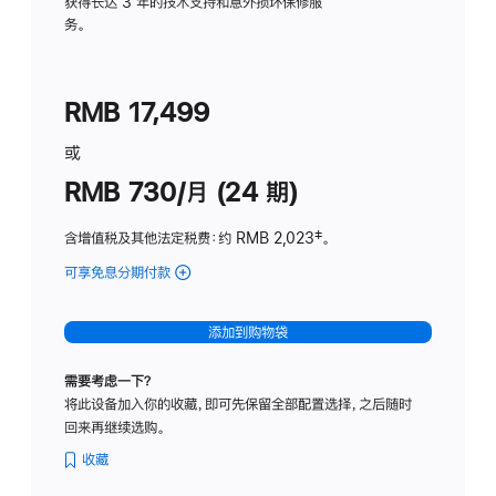
务
获得长达 3 年的技术支持和意外损坏保修服
务。
计
划
(适
RMB 17,499
用
于
或
Studio
RMB 730/月 (24 期)
Display
含增值税及其他法定税费
：约 RMB 2,023
脚
‡。
注
可享免息分期付款
(Studio
Display
-
添加到购物袋
纳
米
需要考虑一下？
纹
将此设备加入你的收藏，即可先保留全部配置选择，之后随时
理
回来再继续选购。
玻
璃
收藏
面