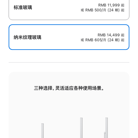
RMB 11,999
起
标准玻璃
或 RMB 500/月 (24 期) 起
RMB 14,499
起
纳米纹理玻璃
或 RMB 605/月 (24 期) 起
三种选择，灵活适应各种使用场景。
标