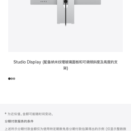
Studio Display (配备纳米纹理玻璃面板和可调倾斜度及高度的支
架)
网
脚
‡ 为近似值。金额可能随时间变动。
注
页
分期付款服务的条件
页
上述所示分期付款金额仅为使用特定期数免息分期付款估算得出的示例 (仅显示整数数