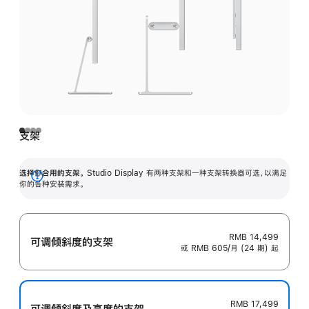
支架
选择你合用的支架。
Studio Display 有两种支架和一种支架转换器可选，以满足
展
你的各种安装需求。
开
RMB 14,499
可调倾斜度的支架
或 RMB 605/月 (24 期) 起
RMB 17,499
可调倾斜度及高‍度的支‍架