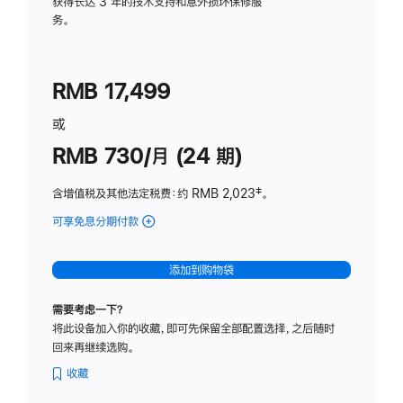
务
获得长达 3 年的技术支持和意外损坏保修服
务。
计
划
(适
RMB 17,499
用
于
或
Studio
RMB 730/月 (24 期)
Display
含增值税及其他法定税费
：约 RMB 2,023
脚
‡。
注
可享免息分期付款
(Studio
Display
-
添加到购物袋
纳
米
需要考虑一下？
纹
将此设备加入你的收藏，即可先保留全部配置选择，之后随时
理
回来再继续选购。
玻
璃
收藏
面