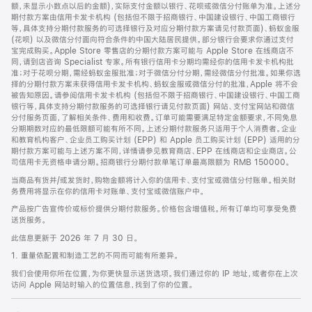
脚
额，未显示小数点以后的金额)，实际支付金额以银行、花呗或微信分付账单为准。上述分
期付款方案由信用卡发卡机构 (包括但不限于招商银行、中国建设银行、中国工商银行
等，具体支持分期付款服务的可选择银行及对应分期付款方案请见付款页面)、蚂蚁金服
(花呗) 以及微信分付面向符合条件的中国大陆居民提供。部分银行会要求你通过支付
宝完成购买。Apple Store 零售店的分期付款方案可能与 Apple Store 在线商店不
同，请到店咨询 Specialist 专家。所有银行信用卡分期均需经你的信用卡发卡机构批
准；对于花呗分期，需经蚂蚁金服批准；对于微信分付分期，需经微信分付批准。如果你选
择的分期付款方案未获得信用卡发卡机构、蚂蚁金服或微信分付的批准，Apple 将不会
被告知原因。请参阅信用卡发卡机构 (包括但不限于招商银行、中国建设银行、中国工商
银行等，具体支持分期付款服务的可选择银行请见付款页面) 网站、支付宝网站和微信
分付服务页面，了解相关条件、费用和收费。订单可能需要满足特定金额要求，不同免息
分期期数对应的最低限额可能有所不同。上述分期付款服务只适用于个人消费者。企业
和教育机构客户、企业员工购买计划 (EPP) 和 Apple 员工购买计划 (EPP) 适用的分
期付款方案可能与上述方案不同，详情请参见教育商店、EPP 在线商店和企业商店。公
司信用卡无资格申请分期。招商银行分期付款单笔订单最高限额为 RMB 150000。
当商品有货并/或发货时，购物金额将计入你的信用卡、支付宝或微信分付账单。相关财
务费用将显示在你的信用卡对账单、支付宝或微信账户中。
产品按广告宣传价或标价提供分期付款服务。价格包含增值税。所有订单均可享受免费
送货服务。
此信息更新于 2026 年 7 月 30 日。
1. 重量依配置和制造工艺的不同而可能有所差异。
我们会使用你所在位置，为你更快显示送货选项。我们通过你的 IP 地址，或者你在上次
访问 Apple 网站时输入的位置信息，找到了你的位置。