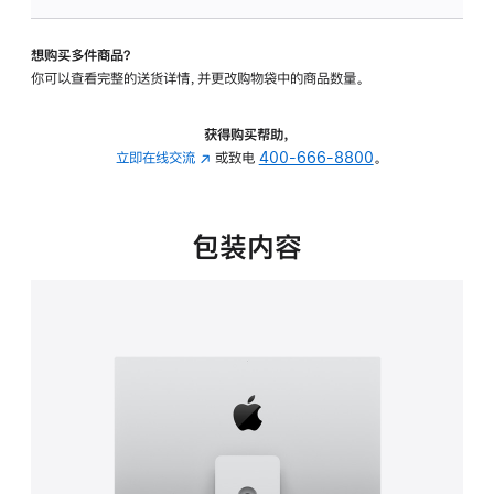
板
-
想购买多件商品？
可
你可以查看完整的送货详情，并更改购物袋中的商品数量。
调
倾
斜
获得购买帮助，
度
立即在线交流
(在
或致电
400-666-8800
。
及
新
高
窗
度
口
包装内容
的
中
支
打
架
开)
的
分
期
付
款
选
项)