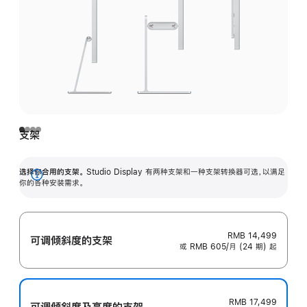
支架
选择你合用的支架。
Studio Display 有两种支架和一种支架转换器可选，以满足
展
你的各种安装需求。
开
RMB 14,499
可调倾斜度的支架
或 RMB 605/月 (24 期) 起
RMB 17,499
可调倾斜度及高‍度的支‍架