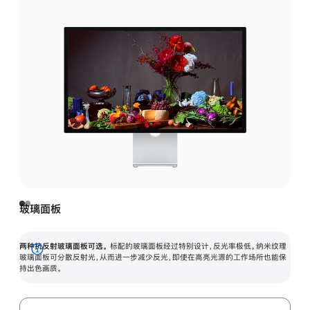
玻璃面板
两种抗反射玻璃面板可选。
标配的玻璃面板经过特别设计，反光率极低。纳米纹理
展
玻璃面板可分散反射光，从而进一步减少反光，即使在高亮光源的工作场所也能保
持出色画质。
开