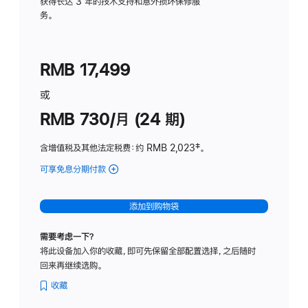
务
获得长达 3 年的技术支持和意外损坏保修服
务。
计
划
(适
RMB 17,499
用
于
或
Studio
RMB 730/月 (24 期)
Display
含增值税及其他法定税费
：约 RMB 2,023
脚
‡。
注
可享免息分期付款
(Studio
Display
-
添加到购物袋
纳
米
需要考虑一下？
纹
将此设备加入你的收藏，即可先保留全部配置选择，之后随时
理
回来再继续选购。
玻
璃
收藏
面