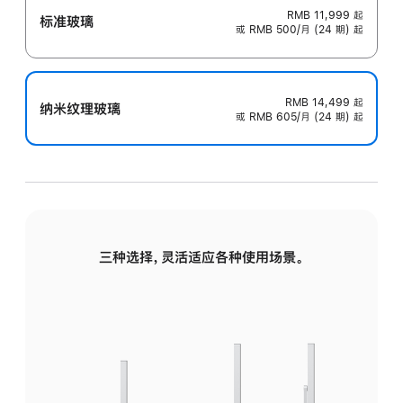
RMB 11,999
起
标准玻璃
或 RMB 500/月 (24 期) 起
RMB 14,499
起
纳米纹理玻璃
或 RMB 605/月 (24 期) 起
三种选择，灵活适应各种使用场景。
标