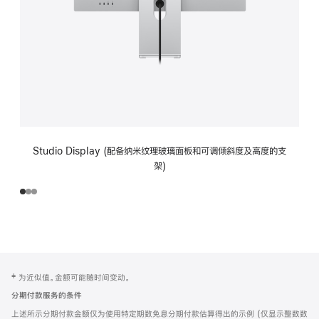
Studio Display (配备纳米纹理玻璃面板和可调倾斜度及高度的支
架)
网
脚
‡ 为近似值。金额可能随时间变动。
注
页
分期付款服务的条件
页
上述所示分期付款金额仅为使用特定期数免息分期付款估算得出的示例 (仅显示整数数