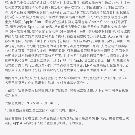
脚
额，未显示小数点以后的金额)，实际支付金额以银行、花呗或微信分付账单为准。上述分
期付款方案由信用卡发卡机构 (包括但不限于招商银行、中国建设银行、中国工商银行
等，具体支持分期付款服务的可选择银行及对应分期付款方案请见付款页面)、蚂蚁金服
(花呗) 以及微信分付面向符合条件的中国大陆居民提供。部分银行会要求你通过支付
宝完成购买。Apple Store 零售店的分期付款方案可能与 Apple Store 在线商店不
同，请到店咨询 Specialist 专家。所有银行信用卡分期均需经你的信用卡发卡机构批
准；对于花呗分期，需经蚂蚁金服批准；对于微信分付分期，需经微信分付批准。如果你选
择的分期付款方案未获得信用卡发卡机构、蚂蚁金服或微信分付的批准，Apple 将不会
被告知原因。请参阅信用卡发卡机构 (包括但不限于招商银行、中国建设银行、中国工商
银行等，具体支持分期付款服务的可选择银行请见付款页面) 网站、支付宝网站和微信
分付服务页面，了解相关条件、费用和收费。订单可能需要满足特定金额要求，不同免息
分期期数对应的最低限额可能有所不同。上述分期付款服务只适用于个人消费者。企业
和教育机构客户、企业员工购买计划 (EPP) 和 Apple 员工购买计划 (EPP) 适用的分
期付款方案可能与上述方案不同，详情请参见教育商店、EPP 在线商店和企业商店。公
司信用卡无资格申请分期。招商银行分期付款单笔订单最高限额为 RMB 150000。
当商品有货并/或发货时，购物金额将计入你的信用卡、支付宝或微信分付账单。相关财
务费用将显示在你的信用卡对账单、支付宝或微信账户中。
产品按广告宣传价或标价提供分期付款服务。价格包含增值税。所有订单均可享受免费
送货服务。
此信息更新于 2026 年 7 月 30 日。
1. 重量依配置和制造工艺的不同而可能有所差异。
我们会使用你所在位置，为你更快显示送货选项。我们通过你的 IP 地址，或者你在上次
访问 Apple 网站时输入的位置信息，找到了你的位置。