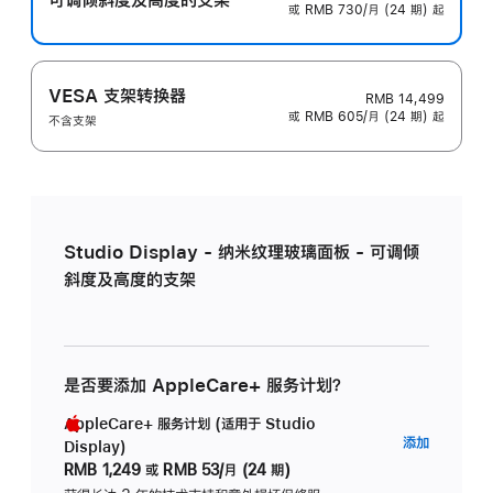
或 RMB 730/月 (24 期) 起
VESA 支架转换器
RMB 14,499
或 RMB 605/月 (24 期) 起
不含支架
Studio Display - 纳米纹理玻璃面板 - 可调倾
斜度及高度的支架
是否要添加 AppleCare+ 服务计划？
AppleCare+ 服务计划 (适用于 Studio
AppleC
添加
Display)
服
RMB 1,249
或
RMB 53/月 (24 期)