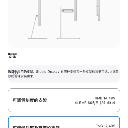
支架
选择你合用的支架。
Studio Display 有两种支架和一种支架转换器可选，以满足
展
你的各种安装需求。
开
RMB 14,499
可调倾斜度的支架
或 RMB 605/月 (24 期) 起
RMB 17,499
可调倾斜度及高‍度的支‍架