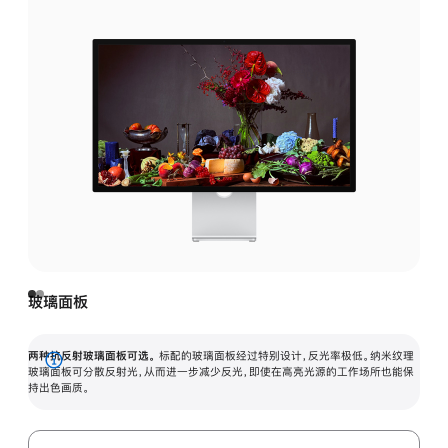
玻璃面板
两种抗反射玻璃面板可选。
标配的玻璃面板经过特别设计，反光率极低。纳米纹理
展
玻璃面板可分散反射光，从而进一步减少反光，即使在高亮光源的工作场所也能保
持出色画质。
开