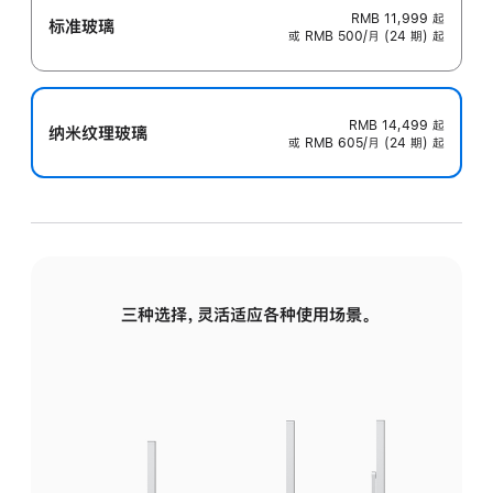
RMB 11,999
起
标准玻璃
或 RMB 500/月 (24 期) 起
RMB 14,499
起
纳米纹理玻璃
或 RMB 605/月 (24 期) 起
三种选择，灵活适应各种使用场景。
标