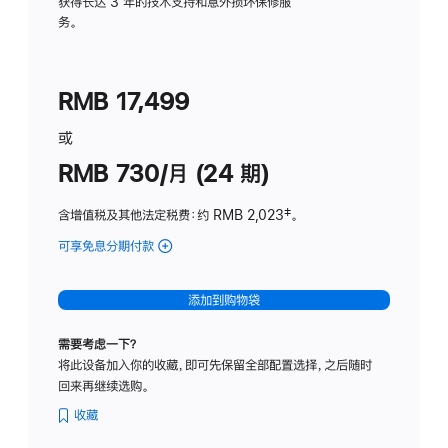
务
获得长达 3 年的技术支持和意外损坏保修服
务。
计
划
(适
RMB 17,499
用
于
或
Studio
RMB 730/月 (24 期)
Display
含增值税及其他法定税费
：约 RMB 2,023
脚
‡。
注
可享免息分期付款
(Studio
Display
-
添加到购物袋
纳
米
需要考虑一下？
纹
将此设备加入你的收藏，即可先保留全部配置选择，之后随时
理
回来再继续选购。
玻
璃
收藏
面