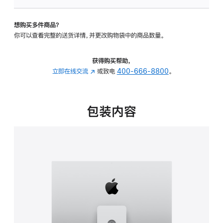
板
-
想购买多件商品？
可
你可以查看完整的送货详情，并更改购物袋中的商品数量。
调
倾
斜
获得购买帮助，
度
立即在线交流
(在
或致电
400-666-8800
。
及
新
高
窗
度
口
包装内容
的
中
支
打
架
开)
的
分
期
付
款
选
项)