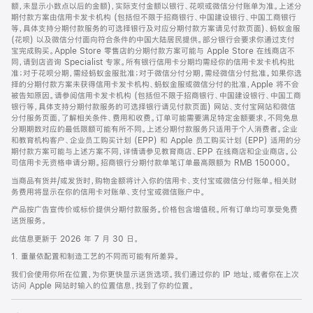
脚
额，未显示小数点以后的金额)，实际支付金额以银行、花呗或微信分付账单为准。上述分
期付款方案由信用卡发卡机构 (包括但不限于招商银行、中国建设银行、中国工商银行
等，具体支持分期付款服务的可选择银行及对应分期付款方案请见付款页面)、蚂蚁金服
(花呗) 以及微信分付面向符合条件的中国大陆居民提供。部分银行会要求你通过支付
宝完成购买。Apple Store 零售店的分期付款方案可能与 Apple Store 在线商店不
同，请到店咨询 Specialist 专家。所有银行信用卡分期均需经你的信用卡发卡机构批
准；对于花呗分期，需经蚂蚁金服批准；对于微信分付分期，需经微信分付批准。如果你选
择的分期付款方案未获得信用卡发卡机构、蚂蚁金服或微信分付的批准，Apple 将不会
被告知原因。请参阅信用卡发卡机构 (包括但不限于招商银行、中国建设银行、中国工商
银行等，具体支持分期付款服务的可选择银行请见付款页面) 网站、支付宝网站和微信
分付服务页面，了解相关条件、费用和收费。订单可能需要满足特定金额要求，不同免息
分期期数对应的最低限额可能有所不同。上述分期付款服务只适用于个人消费者。企业
和教育机构客户、企业员工购买计划 (EPP) 和 Apple 员工购买计划 (EPP) 适用的分
期付款方案可能与上述方案不同，详情请参见教育商店、EPP 在线商店和企业商店。公
司信用卡无资格申请分期。招商银行分期付款单笔订单最高限额为 RMB 150000。
当商品有货并/或发货时，购物金额将计入你的信用卡、支付宝或微信分付账单。相关财
务费用将显示在你的信用卡对账单、支付宝或微信账户中。
产品按广告宣传价或标价提供分期付款服务。价格包含增值税。所有订单均可享受免费
送货服务。
此信息更新于 2026 年 7 月 30 日。
1. 重量依配置和制造工艺的不同而可能有所差异。
我们会使用你所在位置，为你更快显示送货选项。我们通过你的 IP 地址，或者你在上次
访问 Apple 网站时输入的位置信息，找到了你的位置。