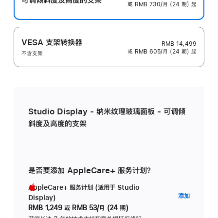
或 RMB 730/月 (24 期) 起
VESA 支架转换器
RMB 14,499
或 RMB 605/月 (24 期) 起
不含支架
Studio Display - 纳米纹理玻璃面板 - 可调倾
斜度及高度的支架
是否要添加 AppleCare+ 服务计划？
AppleCare+ 服务计划 (适用于 Studio
AppleC
添加
Display)
服
RMB 1,249
或
RMB 53/月 (24 期)