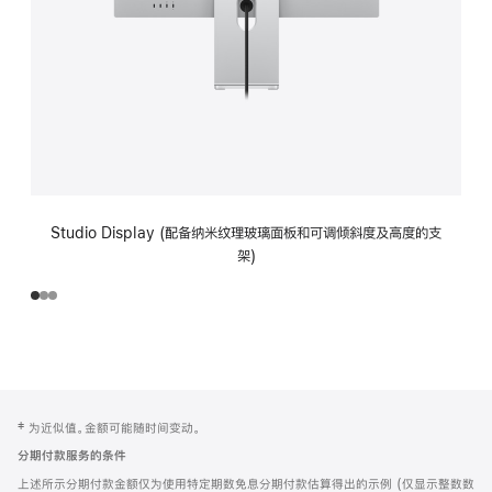
Studio Display (配备纳米纹理玻璃面板和可调倾斜度及高度的支
架)
网
脚
‡ 为近似值。金额可能随时间变动。
注
页
分期付款服务的条件
页
上述所示分期付款金额仅为使用特定期数免息分期付款估算得出的示例 (仅显示整数数