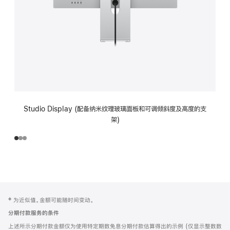
Studio Display (配备纳米纹理玻璃面板和可调倾斜度及高度的支
架)
网
脚
‡ 为近似值。金额可能随时间变动。
注
页
分期付款服务的条件
页
上述所示分期付款金额仅为使用特定期数免息分期付款估算得出的示例 (仅显示整数数