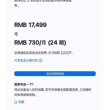
务
获得长达 3 年的技术支持和意外损坏保修服
务。
计
划
(适
RMB 17,499
用
于
或
Studio
RMB 730/月 (24 期)
Display
含增值税及其他法定税费
：约 RMB 2,023
脚
‡。
注
可享免息分期付款
(Studio
Display
-
添加到购物袋
纳
米
需要考虑一下？
纹
将此设备加入你的收藏，即可先保留全部配置选择，之后随时
理
回来再继续选购。
玻
璃
收藏
面