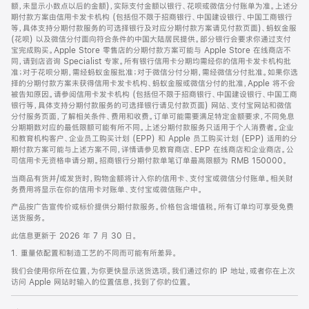
脚
额，未显示小数点以后的金额)，实际支付金额以银行、花呗或微信分付账单为准。上述分
期付款方案由信用卡发卡机构 (包括但不限于招商银行、中国建设银行、中国工商银行
等，具体支持分期付款服务的可选择银行及对应分期付款方案请见付款页面)、蚂蚁金服
(花呗) 以及微信分付面向符合条件的中国大陆居民提供。部分银行会要求你通过支付
宝完成购买。Apple Store 零售店的分期付款方案可能与 Apple Store 在线商店不
同，请到店咨询 Specialist 专家。所有银行信用卡分期均需经你的信用卡发卡机构批
准；对于花呗分期，需经蚂蚁金服批准；对于微信分付分期，需经微信分付批准。如果你选
择的分期付款方案未获得信用卡发卡机构、蚂蚁金服或微信分付的批准，Apple 将不会
被告知原因。请参阅信用卡发卡机构 (包括但不限于招商银行、中国建设银行、中国工商
银行等，具体支持分期付款服务的可选择银行请见付款页面) 网站、支付宝网站和微信
分付服务页面，了解相关条件、费用和收费。订单可能需要满足特定金额要求，不同免息
分期期数对应的最低限额可能有所不同。上述分期付款服务只适用于个人消费者。企业
和教育机构客户、企业员工购买计划 (EPP) 和 Apple 员工购买计划 (EPP) 适用的分
期付款方案可能与上述方案不同，详情请参见教育商店、EPP 在线商店和企业商店。公
司信用卡无资格申请分期。招商银行分期付款单笔订单最高限额为 RMB 150000。
当商品有货并/或发货时，购物金额将计入你的信用卡、支付宝或微信分付账单。相关财
务费用将显示在你的信用卡对账单、支付宝或微信账户中。
产品按广告宣传价或标价提供分期付款服务。价格包含增值税。所有订单均可享受免费
送货服务。
此信息更新于 2026 年 7 月 30 日。
1. 重量依配置和制造工艺的不同而可能有所差异。
我们会使用你所在位置，为你更快显示送货选项。我们通过你的 IP 地址，或者你在上次
访问 Apple 网站时输入的位置信息，找到了你的位置。