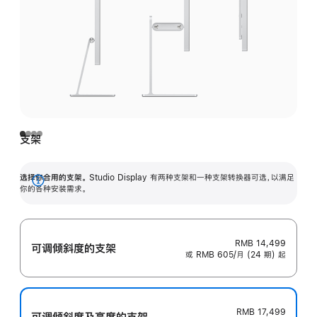
支架
选择你合用的支架。
Studio Display 有两种支架和一种支架转换器可选，以满足
展
你的各种安装需求。
开
RMB 14,499
可调倾斜度的支架
或 RMB 605/月 (24 期) 起
RMB 17,499
可调倾斜度及高‍度的支‍架