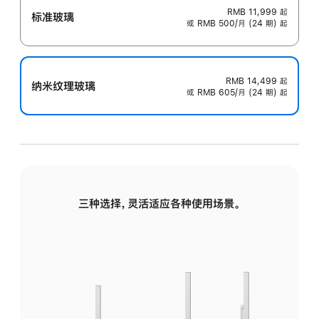
RMB 11,999
起
标准玻璃
或 RMB 500/月 (24 期) 起
RMB 14,499
起
纳米纹理玻璃
或 RMB 605/月 (24 期) 起
三种选择，灵活适应各种使用场景。
标