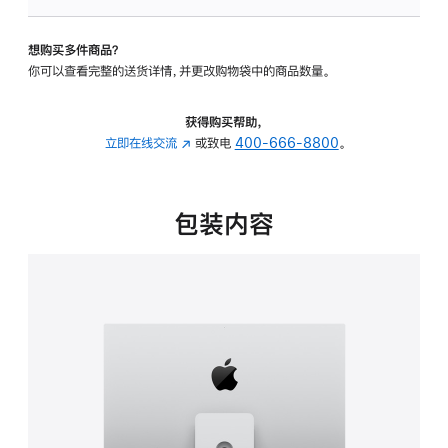
板
-
想购买多件商品？
可
你可以查看完整的送货详情，并更改购物袋中的商品数量。
调
倾
斜
获得购买帮助，
度
立即在线交流
(在
或致电
400-666-8800
。
及
新
高
窗
度
口
包装内容
的
中
支
打
架
开)
的
分
期
付
款
选
项)