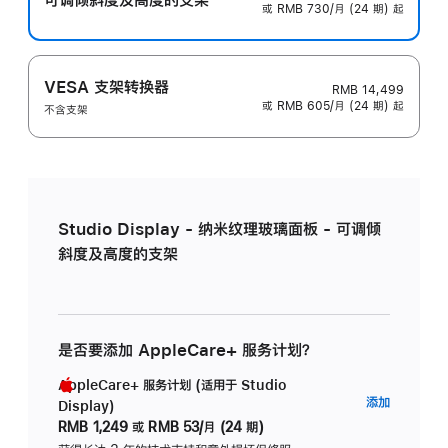
或 RMB 730/月 (24 期) 起
VESA 支架转换器
RMB 14,499
或 RMB 605/月 (24 期) 起
不含支架
Studio Display - 纳米纹理玻璃面板 - 可调倾
斜度及高度的支架
是否要添加 AppleCare+ 服务计划？
AppleCare+ 服务计划 (适用于 Studio
AppleC
添加
Display)
服
RMB 1,249
或
RMB 53/月 (24 期)