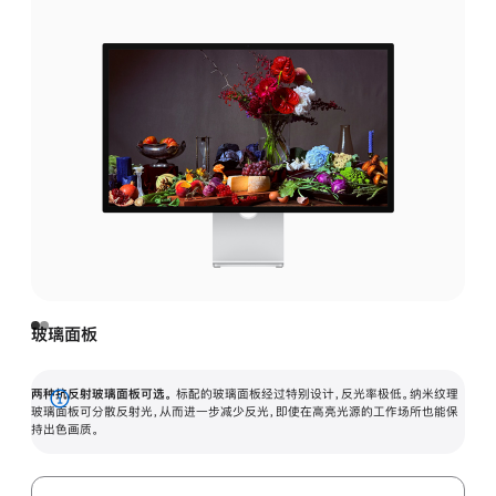
玻璃面板
两种抗反射玻璃面板可选。
标配的玻璃面板经过特别设计，反光率极低。纳米纹理
展
玻璃面板可分散反射光，从而进一步减少反光，即使在高亮光源的工作场所也能保
持出色画质。
开