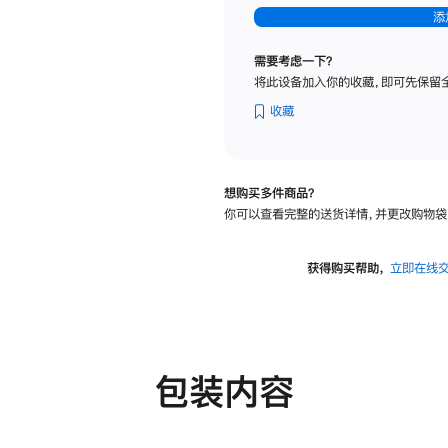
-
添
纳
米
需要考虑一下？
纹
将此设备加入你的收藏，即可先保留
理
玻
收藏
璃
面
板
想购买多件商品？
-
你可以查看完整的送货详情，并更改购物袋
可
调
倾
获得购买帮助，
立即在线
斜
度
及
高
度
包装内容
的
支
架
的