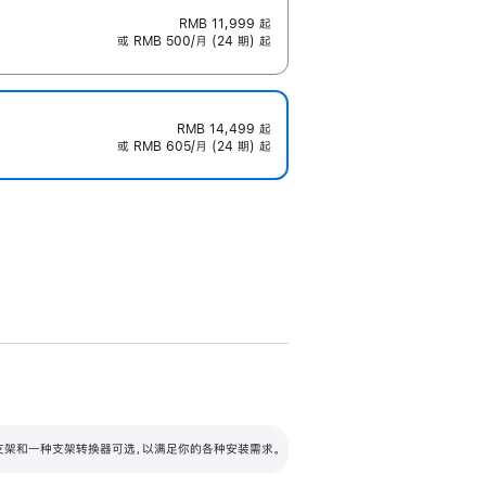
RMB 11,999
起
或 RMB 500/月 (24 期) 起
RMB 14,499
起
或 RMB 605/月 (24 期) 起
配可调倾斜度及高度的支架，额外增加 105
VESA 支架转换器
 有两种支架和一种支架转换器可选，以满足你的各种安装需求。
毫米的高度调节范围。
容的支架 (未随附)