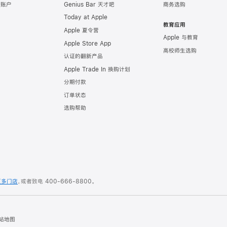
e 账户
Genius Bar 天才吧
商务选购
Today at Apple
教育应用
Apple 夏令营
Apple 与教育
Apple Store App
高校师生选购
认证的翻新产品
Apple Trade In 换购计划
分期付款
订单状态
选购帮助
更多门店
，或者致电
400-666-8800
。
站地图