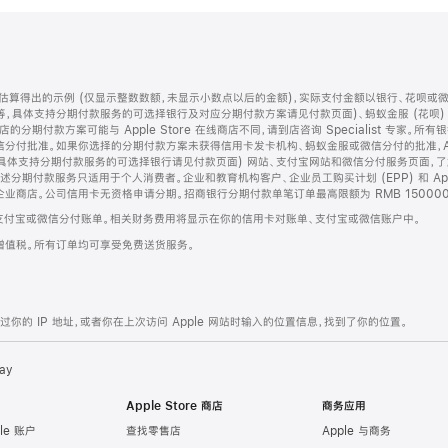
算得出的示例 (仅显示整数数额，未显示小数点以后的金额)，实际支付金额以银行、花呗或
等，具体支持分期付款服务的可选择银行及对应分期付款方案请见付款页面)、蚂蚁金服 (花呗
售店的分期付款方案可能与 Apple Store 在线商店不同，请到店咨询 Specialist 专
分付批准。如果你选择的分期付款方案未获得信用卡发卡机构、蚂蚁金服或微信分付的批准，Ap
具体支持分期付款服务的可选择银行请见付款页面) 网站、支付宝网站和微信分付服务页面，
期付款服务只适用于个人消费者。企业和教育机构客户、企业员工购买计划 (EPP) 和 Appl
企业商店。公司信用卡无资格申请分期。招商银行分期付款单笔订单最高限额为 RMB 150000
支付宝或微信分付账单。相关财务费用将显示在你的信用卡对账单、支付宝或微信账户中。
增值税。所有订单均可享受免费送货服务。
的 IP 地址，或者你在上次访问 Apple 网站时输入的位置信息，找到了你的位置。
ay
Apple Store 商店
商务应用
le 账户
查找零售店
Apple 与商务