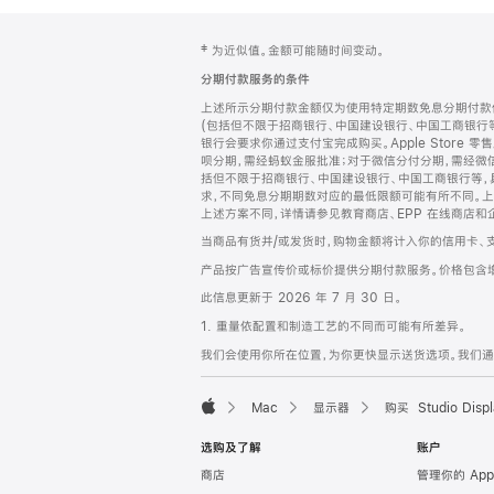
网
脚
‡ 为近似值。金额可能随时间变动。
注
页
分期付款服务的条件
页
上述所示分期付款金额仅为使用特定期数免息分期付款估
脚
(包括但不限于招商银行、中国建设银行、中国工商银行
银行会要求你通过支付宝完成购买。Apple Store 零
呗分期，需经蚂蚁金服批准；对于微信分付分期，需经微信
括但不限于招商银行、中国建设银行、中国工商银行等，
求，不同免息分期期数对应的最低限额可能有所不同。上述分
上述方案不同，详情请参见教育商店、EPP 在线商店和
当商品有货并/或发货时，购物金额将计入你的信用卡、
产品按广告宣传价或标价提供分期付款服务。价格包含
此信息更新于 2026 年 7 月 30 日。
1. 重量依配置和制造工艺的不同而可能有所差异。
我们会使用你所在位置，为你更快显示送货选项。我们通过你
Mac
显示器
购买 Studio Displ
Apple
选购及了解
账户
商店
管理你的 App