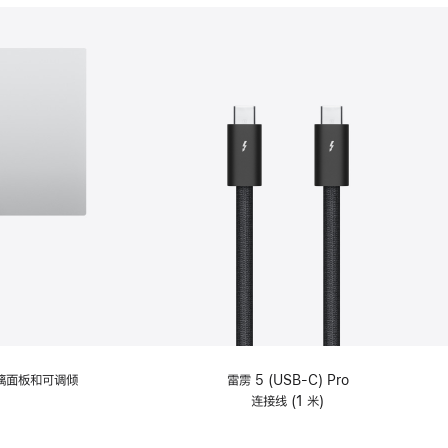
分
期
付
款
选
项)
理玻璃面板和可调倾
雷雳 5 (USB-C) Pro
连接线 (1 米)