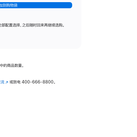
加到购物袋
全部配置选择，之后随时回来再继续选购。
中的商品数量。
交流
(在
或致电
400-666-8800。
新
窗
口
中
打
开)