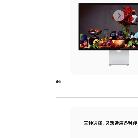
上
下
一
一
张
张
图
图
库
库
图
图
片
片
-
-
玻
玻
璃
璃
三种选择，灵活适应各种使
面
面
板
板