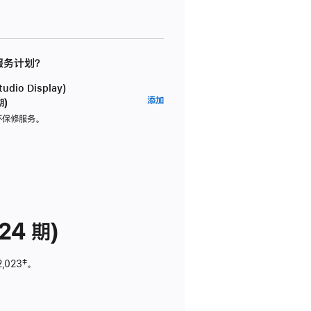
 服务计划？
dio Display)
AppleCare+
添加
期)
服
坏保修服务。
务
计
划
(适
用
于
24 期)
Studio
Display)
2,023
脚
‡。
注