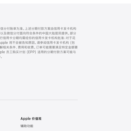
微信分付账单为准。上述分期付款方案由信用卡发卡机构
) 以及微信分付面向符合条件的中国大陆居民提供。部分
家。所有银行信用卡分期均需经你的信用卡发卡机构批准；对于花
ple 将不会被告知原因。请参阅信用卡发卡机构 (包
了解相关条件、费用和收费。订单可能需要满足特定金额要
e 员工购买计划 (EPP) 适用的分期付款方案可能与
。
Apple 价值观
辅助功能