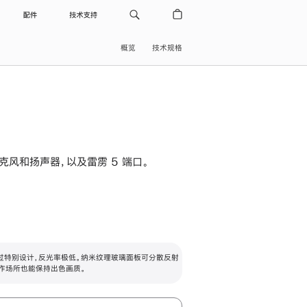
配件
技术支持
概览
技术规格
级麦克风和扬声器，以及雷雳 5 端口。
过特别设计，反光率极低。纳米纹理玻璃面板可分散反射
作场所也能保持出色画质。