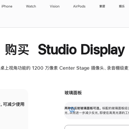
iPhone
Watch
Vision
AirPods
家居
娱乐
购买 Studio Display
桌上视角功能的 1200 万像素 Center Stage 摄像头、录音棚
玻璃面板
，可减少使用
纳米纹理玻璃面板可进一步减少反光，即使在
两种抗反射玻璃面板可选。
标配的玻璃面板经
。
有高亮光源的场所使用，也能保持出色画质。
展
光，从而进一步减少反光，即使在高亮光源的工
开