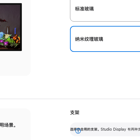
标准玻璃
纳米纹理玻璃
支架
用场景。
标配可调倾斜度的支架，提供 30 度的倾斜度
选
选择你合用的支架。
Studio Display
调节范围。
展