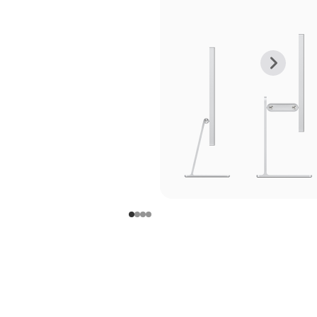
上
下
一
一
张
张
图
图
库
库
图
图
片
片
-
-
支
支
架
架