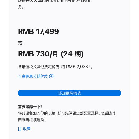
务
获得长达 3 年的技术支持和意外损坏保修服
务。
计
划
(适
RMB 17,499
用
于
或
Studio
RMB 730/月 (24 期)
Display
含增值税及其他法定税费
：约 RMB 2,023
脚
‡。
注
可享免息分期付款
(Studio
Display
-
添加到购物袋
纳
米
需要考虑一下？
纹
将此设备加入你的收藏，即可先保留全部配置选择，之后随时
理
回来再继续选购。
玻
璃
收藏
面