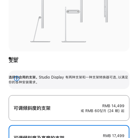
支架
选择你合用的支架。
Studio Display 有两种支架和一种支架转换器可选，以满足
展
你的各种安装需求。
开
RMB 14,499
可调倾斜度的支架
或 RMB 605/月 (24 期) 起
RMB 17,499
可调倾斜度及高‍度的支‍架