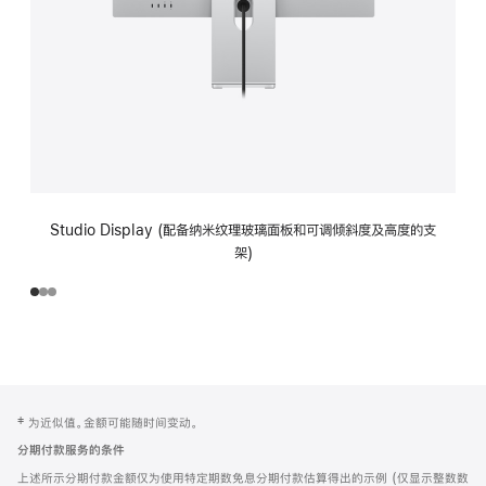
Studio Display (配备纳米纹理玻璃面板和可调倾斜度及高度的支
架)
网
脚
‡ 为近似值。金额可能随时间变动。
注
页
分期付款服务的条件
页
上述所示分期付款金额仅为使用特定期数免息分期付款估算得出的示例 (仅显示整数数