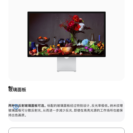
玻璃面板
两种抗反射玻璃面板可选。
标配的玻璃面板经过特别设计，反光率极低。纳米纹理
展
玻璃面板可分散反射光，从而进一步减少反光，即使在高亮光源的工作场所也能保
持出色画质。
开