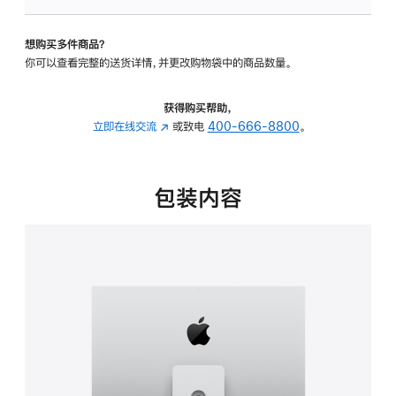
板
-
想购买多件商品？
可
你可以查看完整的送货详情，并更改购物袋中的商品数量。
调
倾
斜
获得购买帮助，
度
立即在线交流
(在
或致电
400-666-8800
。
及
新
高
窗
度
口
包装内容
的
中
支
打
架
开)
的
分
期
付
款
选
项)