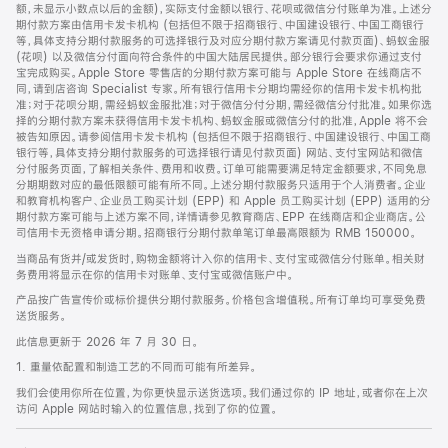
脚
额，未显示小数点以后的金额)，实际支付金额以银行、花呗或微信分付账单为准。上述分
期付款方案由信用卡发卡机构 (包括但不限于招商银行、中国建设银行、中国工商银行
等，具体支持分期付款服务的可选择银行及对应分期付款方案请见付款页面)、蚂蚁金服
(花呗) 以及微信分付面向符合条件的中国大陆居民提供。部分银行会要求你通过支付
宝完成购买。Apple Store 零售店的分期付款方案可能与 Apple Store 在线商店不
同，请到店咨询 Specialist 专家。所有银行信用卡分期均需经你的信用卡发卡机构批
准；对于花呗分期，需经蚂蚁金服批准；对于微信分付分期，需经微信分付批准。如果你选
择的分期付款方案未获得信用卡发卡机构、蚂蚁金服或微信分付的批准，Apple 将不会
被告知原因。请参阅信用卡发卡机构 (包括但不限于招商银行、中国建设银行、中国工商
银行等，具体支持分期付款服务的可选择银行请见付款页面) 网站、支付宝网站和微信
分付服务页面，了解相关条件、费用和收费。订单可能需要满足特定金额要求，不同免息
分期期数对应的最低限额可能有所不同。上述分期付款服务只适用于个人消费者。企业
和教育机构客户、企业员工购买计划 (EPP) 和 Apple 员工购买计划 (EPP) 适用的分
期付款方案可能与上述方案不同，详情请参见教育商店、EPP 在线商店和企业商店。公
司信用卡无资格申请分期。招商银行分期付款单笔订单最高限额为 RMB 150000。
当商品有货并/或发货时，购物金额将计入你的信用卡、支付宝或微信分付账单。相关财
务费用将显示在你的信用卡对账单、支付宝或微信账户中。
产品按广告宣传价或标价提供分期付款服务。价格包含增值税。所有订单均可享受免费
送货服务。
此信息更新于 2026 年 7 月 30 日。
1. 重量依配置和制造工艺的不同而可能有所差异。
我们会使用你所在位置，为你更快显示送货选项。我们通过你的 IP 地址，或者你在上次
访问 Apple 网站时输入的位置信息，找到了你的位置。