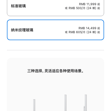
RMB 11,999
起
标准玻璃
或 RMB 500/月 (24 期) 起
RMB 14,499
起
纳米纹理玻璃
或 RMB 605/月 (24 期) 起
三种选择，灵活适应各种使用场景。
标