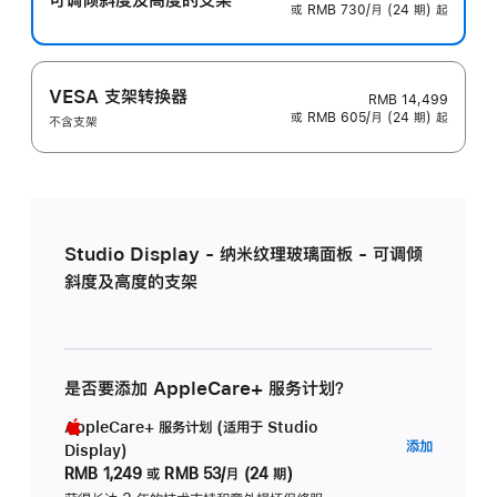
或 RMB 730/月 (24 期) 起
VESA 支架转换器
RMB 14,499
或 RMB 605/月 (24 期) 起
不含支架
Studio Display - 纳米纹理玻璃面板 - 可调倾
斜度及高度的支架
是否要添加 AppleCare+ 服务计划？
AppleCare+ 服务计划 (适用于 Studio
AppleC
添加
Display)
服
RMB 1,249
或
RMB 53/月 (24 期)