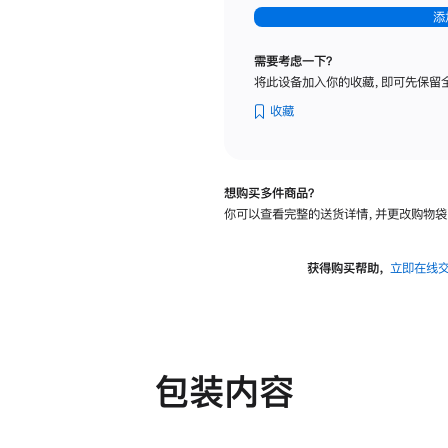
-
添
纳
米
需要考虑一下？
纹
将此设备加入你的收藏，即可先保留
理
玻
收藏
璃
面
板
想购买多件商品？
-
你可以查看完整的送货详情，并更改购物袋
可
调
倾
获得购买帮助，
立即在线
斜
度
及
高
度
包装内容
的
支
架
的