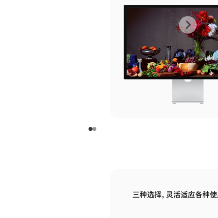
上
下
一
一
张
张
图
图
库
库
图
图
片
片
-
-
玻
玻
璃
璃
三种选择，灵活适应各种使
面
面
板
板