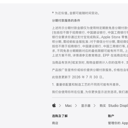
网
脚
‡ 为近似值。金额可能随时间变动。
注
页
分期付款服务的条件
页
上述所示分期付款金额仅为使用特定期数免息分期付款估
脚
(包括但不限于招商银行、中国建设银行、中国工商银行
银行会要求你通过支付宝完成购买。Apple Store 零
呗分期，需经蚂蚁金服批准；对于微信分付分期，需经微信
括但不限于招商银行、中国建设银行、中国工商银行等，
求，不同免息分期期数对应的最低限额可能有所不同。上述分
上述方案不同，详情请参见教育商店、EPP 在线商店和
当商品有货并/或发货时，购物金额将计入你的信用卡、
产品按广告宣传价或标价提供分期付款服务。价格包含
此信息更新于 2026 年 7 月 30 日。
1. 重量依配置和制造工艺的不同而可能有所差异。
我们会使用你所在位置，为你更快显示送货选项。我们通过你
Mac
显示器
购买 Studio Displ
Apple
选购及了解
账户
商店
管理你的 App