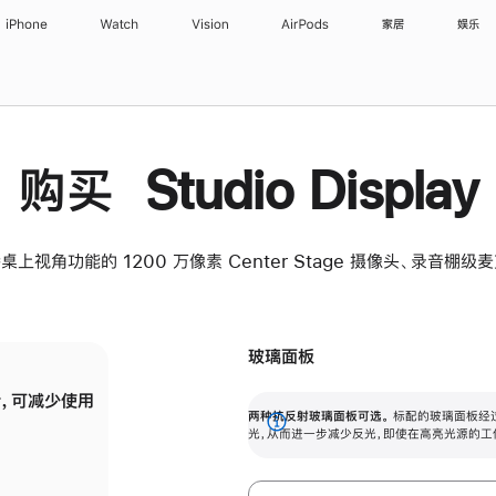
iPhone
Watch
Vision
AirPods
家居
娱乐
购买 Studio Display
桌上视角功能的 1200 万像素 Center Stage 摄像头、录音棚
玻璃面板
，可减少使用
纳米纹理玻璃面板可进一步减少反光，即使在
两种抗反射玻璃面板可选。
标配的玻璃面板经
。
有高亮光源的场所使用，也能保持出色画质。
展
光，从而进一步减少反光，即使在高亮光源的工
开