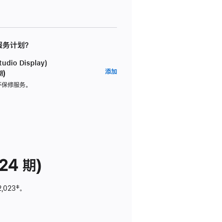
 服务计划？
dio Display)
AppleCare+
添加
期)
服
坏保修服务。
务
计
划
(适
用
于
24 期)
Studio
Display)
2,023
脚
‡。
注