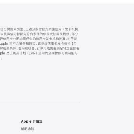
微信分付账单为准。上述分期付款方案由信用卡发卡机构
) 以及微信分付面向符合条件的中国大陆居民提供。部分
家。所有银行信用卡分期均需经你的信用卡发卡机构批准；对于花
ple 将不会被告知原因。请参阅信用卡发卡机构 (包
了解相关条件、费用和收费。订单可能需要满足特定金额要
e 员工购买计划 (EPP) 适用的分期付款方案可能与
。
Apple 价值观
辅助功能