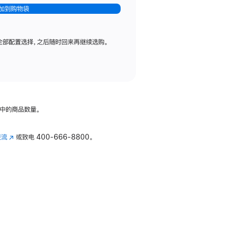
加到购物袋
全部配置选择，之后随时回来再继续选购。
中的商品数量。
交流
(在
或致电
400-666-8800。
新
窗
口
中
打
开)