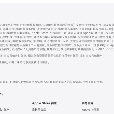
算得出的示例 (仅显示整数数额，未显示小数点以后的金额)，实际支付金额以银行、花呗或
等，具体支持分期付款服务的可选择银行及对应分期付款方案请见付款页面)、蚂蚁金服 (花呗
售店的分期付款方案可能与 Apple Store 在线商店不同，请到店咨询 Specialist 专
分付批准。如果你选择的分期付款方案未获得信用卡发卡机构、蚂蚁金服或微信分付的批准，Ap
具体支持分期付款服务的可选择银行请见付款页面) 网站、支付宝网站和微信分付服务页面，
期付款服务只适用于个人消费者。企业和教育机构客户、企业员工购买计划 (EPP) 和 Appl
企业商店。公司信用卡无资格申请分期。招商银行分期付款单笔订单最高限额为 RMB 150000
支付宝或微信分付账单。相关财务费用将显示在你的信用卡对账单、支付宝或微信账户中。
增值税。所有订单均可享受免费送货服务。
的 IP 地址，或者你在上次访问 Apple 网站时输入的位置信息，找到了你的位置。
ay
Apple Store 商店
商务应用
le 账户
查找零售店
Apple 与商务