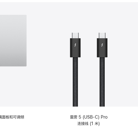
分
期
付
款
选
项)
理玻璃面板和可调倾
雷雳 5 (USB-C) Pro
连接线 (1 米)