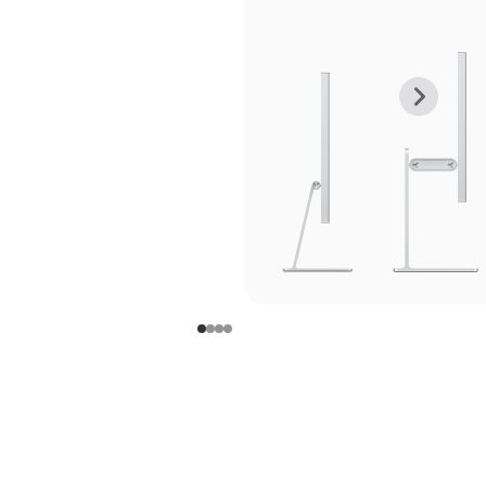
上
下
一
一
张
张
图
图
库
库
图
图
片
片
-
-
支
支
架
架