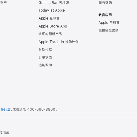
e 账户
Genius Bar 天才吧
商务选购
Today at Apple
教育应用
Apple 夏令营
Apple 与教育
Apple Store App
高校师生选购
认证的翻新产品
Apple Trade In 换购计划
分期付款
订单状态
选购帮助
更多门店
，或者致电
400-666-8800
。
站地图