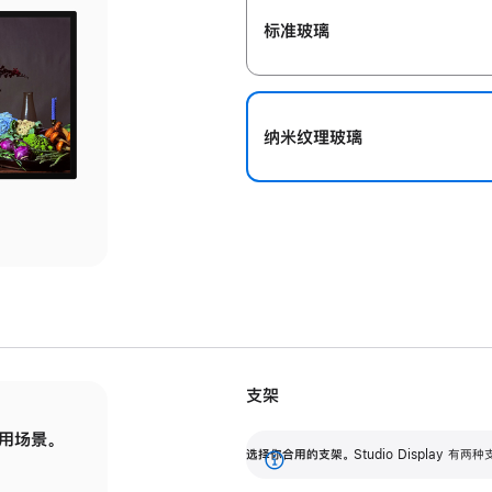
标准玻璃
纳米纹理玻璃
支架
用场景。
标配可调倾斜度的支架，提供 30 度的倾斜度
选
选择你合用的支架。
Studio Display
调节范围。
展