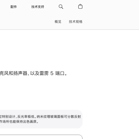
配件
技术支持
概览
技术规格
级麦克风和扬声器，以及雷雳 5 端口。
过特别设计，反光率极低。纳米纹理玻璃面板可分散反射
作场所也能保持出色画质。