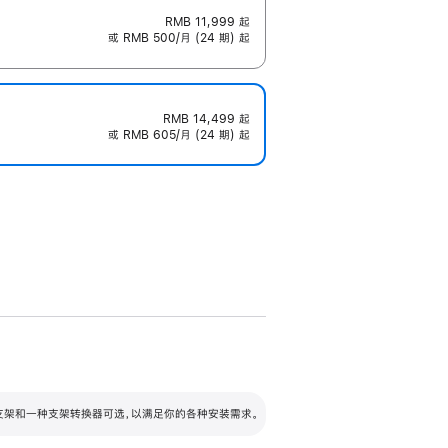
RMB 11,999
起
或 RMB 500/月 (24 期) 起
RMB 14,499
起
或 RMB 605/月 (24 期) 起
配可调倾斜度及高度的支架，额外增加 105
VESA 支架转换器
 有两种支架和一种支架转换器可选，以满足你的各种安装需求。
毫米的高度调节范围。
容的支架 (未随附)