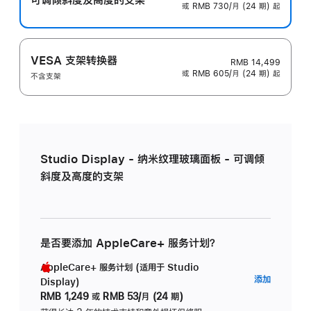
或 RMB 730/月 (24 期) 起
VESA 支架转换器
RMB 14,499
或 RMB 605/月 (24 期) 起
不含支架
Studio Display - 纳米纹理玻璃面板 - 可调倾
斜度及高度的支架
是否要添加 AppleCare+ 服务计划？
AppleCare+ 服务计划 (适用于 Studio
AppleC
添加
Display)
服
RMB 1,249
或
RMB 53/月 (24 期)