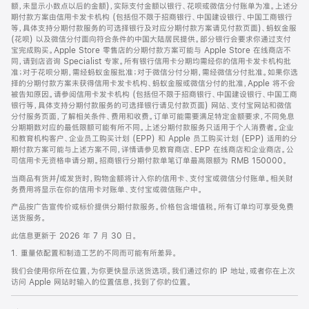
脚
额，未显示小数点以后的金额)，实际支付金额以银行、花呗或微信分付账单为准。上述分
期付款方案由信用卡发卡机构 (包括但不限于招商银行、中国建设银行、中国工商银行
等，具体支持分期付款服务的可选择银行及对应分期付款方案请见付款页面)、蚂蚁金服
(花呗) 以及微信分付面向符合条件的中国大陆居民提供。部分银行会要求你通过支付
宝完成购买。Apple Store 零售店的分期付款方案可能与 Apple Store 在线商店不
同，请到店咨询 Specialist 专家。所有银行信用卡分期均需经你的信用卡发卡机构批
准；对于花呗分期，需经蚂蚁金服批准；对于微信分付分期，需经微信分付批准。如果你选
择的分期付款方案未获得信用卡发卡机构、蚂蚁金服或微信分付的批准，Apple 将不会
被告知原因。请参阅信用卡发卡机构 (包括但不限于招商银行、中国建设银行、中国工商
银行等，具体支持分期付款服务的可选择银行请见付款页面) 网站、支付宝网站和微信
分付服务页面，了解相关条件、费用和收费。订单可能需要满足特定金额要求，不同免息
分期期数对应的最低限额可能有所不同。上述分期付款服务只适用于个人消费者。企业
和教育机构客户、企业员工购买计划 (EPP) 和 Apple 员工购买计划 (EPP) 适用的分
期付款方案可能与上述方案不同，详情请参见教育商店、EPP 在线商店和企业商店。公
司信用卡无资格申请分期。招商银行分期付款单笔订单最高限额为 RMB 150000。
当商品有货并/或发货时，购物金额将计入你的信用卡、支付宝或微信分付账单。相关财
务费用将显示在你的信用卡对账单、支付宝或微信账户中。
产品按广告宣传价或标价提供分期付款服务。价格包含增值税。所有订单均可享受免费
送货服务。
此信息更新于 2026 年 7 月 30 日。
1. 重量依配置和制造工艺的不同而可能有所差异。
我们会使用你所在位置，为你更快显示送货选项。我们通过你的 IP 地址，或者你在上次
访问 Apple 网站时输入的位置信息，找到了你的位置。