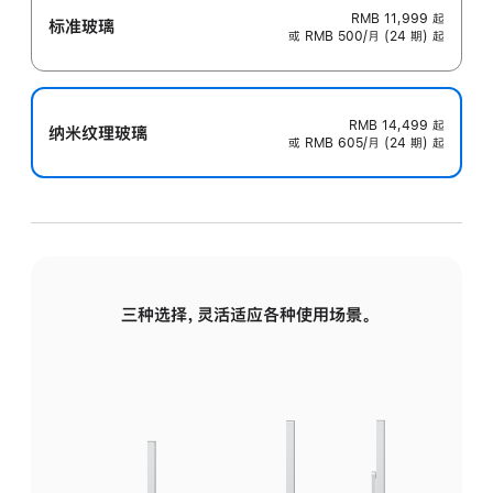
RMB 11,999
起
标准玻璃
或 RMB 500/月 (24 期) 起
RMB 14,499
起
纳米纹理玻璃
或 RMB 605/月 (24 期) 起
三种选择，灵活适应各种使用场景。
标