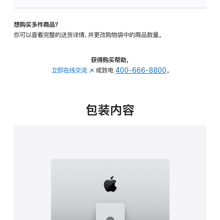
板
-
想购买多件商品？
可
你可以查看完整的送货详情，并更改购物袋中的商品数量。
调
倾
斜
获得购买帮助，
度
立即在线交流
(在
或致电
400-666-8800
。
及
新
高
窗
度
口
包装内容
的
中
支
打
架
开)
的
分
期
付
款
选
项)