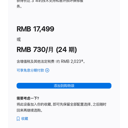
务
获得长达 3 年的技术支持和意外损坏保修服
务。
计
划
(适
RMB 17,499
用
于
或
Studio
RMB 730/月 (24 期)
Display
含增值税及其他法定税费
：约 RMB 2,023
脚
‡。
注
可享免息分期付款
(Studio
Display
-
添加到购物袋
纳
米
需要考虑一下？
纹
将此设备加入你的收藏，即可先保留全部配置选择，之后随时
理
回来再继续选购。
玻
璃
收藏
面