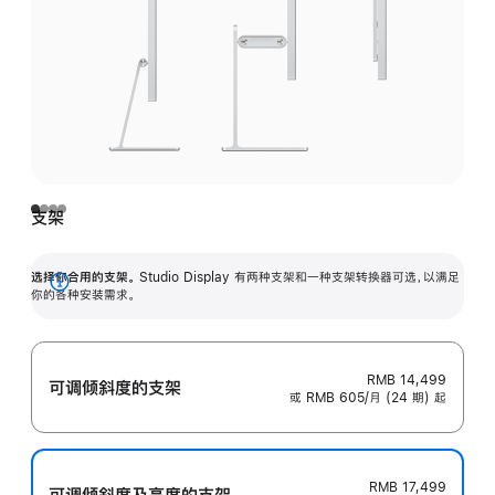
支架
选择你合用的支架。
Studio Display 有两种支架和一种支架转换器可选，以满足
展
你的各种安装需求。
开
RMB 14,499
可调倾斜度的支架
或 RMB 605/月 (24 期) 起
RMB 17,499
可调倾斜度及高‍度的支‍架