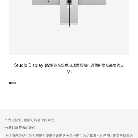
Studio Display (配备纳米纹理玻璃面板和可调倾斜度及高度的支
架)
网
脚
‡ 为近似值。金额可能随时间变动。
注
页
分期付款服务的条件
页
上述所示分期付款金额仅为使用特定期数免息分期付款估算得出的示例 (仅显示整数数