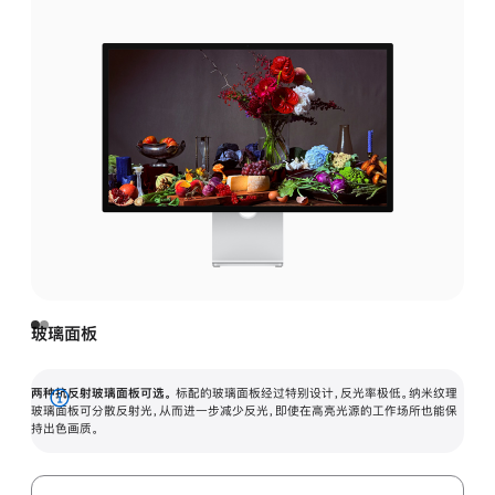
玻璃面板
两种抗反射玻璃面板可选。
标配的玻璃面板经过特别设计，反光率极低。纳米纹理
展
玻璃面板可分散反射光，从而进一步减少反光，即使在高亮光源的工作场所也能保
持出色画质。
开