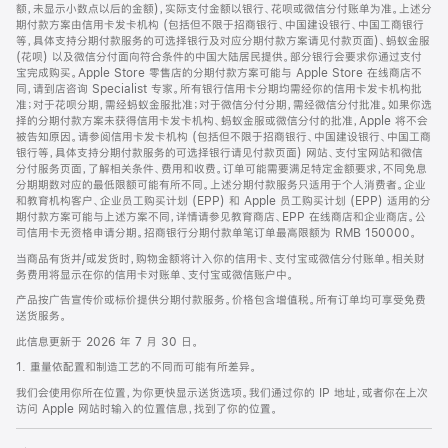
脚
额，未显示小数点以后的金额)，实际支付金额以银行、花呗或微信分付账单为准。上述分
期付款方案由信用卡发卡机构 (包括但不限于招商银行、中国建设银行、中国工商银行
等，具体支持分期付款服务的可选择银行及对应分期付款方案请见付款页面)、蚂蚁金服
(花呗) 以及微信分付面向符合条件的中国大陆居民提供。部分银行会要求你通过支付
宝完成购买。Apple Store 零售店的分期付款方案可能与 Apple Store 在线商店不
同，请到店咨询 Specialist 专家。所有银行信用卡分期均需经你的信用卡发卡机构批
准；对于花呗分期，需经蚂蚁金服批准；对于微信分付分期，需经微信分付批准。如果你选
择的分期付款方案未获得信用卡发卡机构、蚂蚁金服或微信分付的批准，Apple 将不会
被告知原因。请参阅信用卡发卡机构 (包括但不限于招商银行、中国建设银行、中国工商
银行等，具体支持分期付款服务的可选择银行请见付款页面) 网站、支付宝网站和微信
分付服务页面，了解相关条件、费用和收费。订单可能需要满足特定金额要求，不同免息
分期期数对应的最低限额可能有所不同。上述分期付款服务只适用于个人消费者。企业
和教育机构客户、企业员工购买计划 (EPP) 和 Apple 员工购买计划 (EPP) 适用的分
期付款方案可能与上述方案不同，详情请参见教育商店、EPP 在线商店和企业商店。公
司信用卡无资格申请分期。招商银行分期付款单笔订单最高限额为 RMB 150000。
当商品有货并/或发货时，购物金额将计入你的信用卡、支付宝或微信分付账单。相关财
务费用将显示在你的信用卡对账单、支付宝或微信账户中。
产品按广告宣传价或标价提供分期付款服务。价格包含增值税。所有订单均可享受免费
送货服务。
此信息更新于 2026 年 7 月 30 日。
1. 重量依配置和制造工艺的不同而可能有所差异。
我们会使用你所在位置，为你更快显示送货选项。我们通过你的 IP 地址，或者你在上次
访问 Apple 网站时输入的位置信息，找到了你的位置。