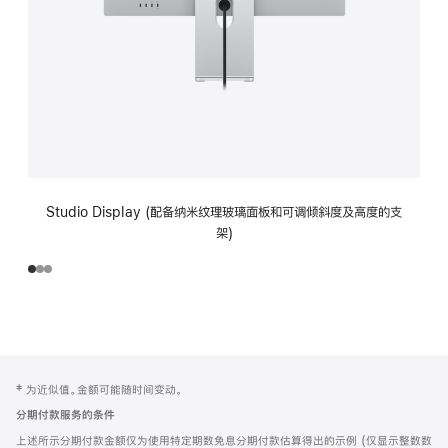
Studio Display (配备纳米纹理玻璃面板和可调倾斜度及高度的支
架)
网
脚
‡ 为近似值。金额可能随时间变动。
注
页
分期付款服务的条件
页
上述所示分期付款金额仅为使用特定期数免息分期付款估算得出的示例 (仅显示整数数