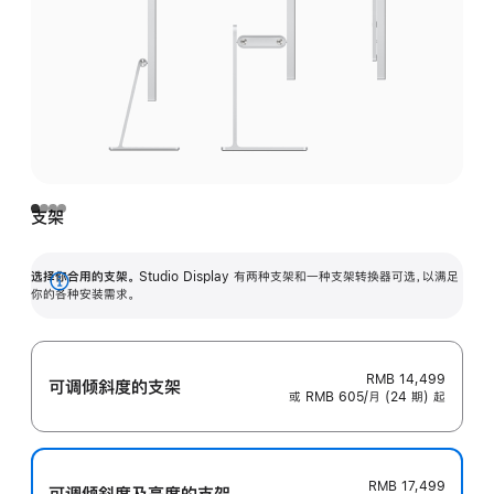
支架
选择你合用的支架。
Studio Display 有两种支架和一种支架转换器可选，以满足
展
你的各种安装需求。
开
RMB 14,499
可调倾斜度的支架
或 RMB 605/月 (24 期) 起
RMB 17,499
可调倾斜度及高‍度的支‍架