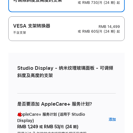
或 RMB 730/月 (24 期) 起
VESA 支架转换器
RMB 14,499
或 RMB 605/月 (24 期) 起
不含支架
Studio Display - 纳米纹理玻璃面板 - 可调倾
斜度及高度的支架
是否要添加 AppleCare+ 服务计划？
AppleCare+ 服务计划 (适用于 Studio
AppleC
添加
Display)
服
RMB 1,249
或
RMB 53/月 (24 期)