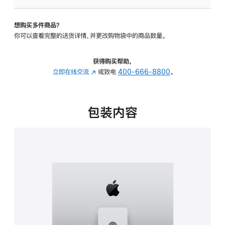
板
-
想购买多件商品？
可
你可以查看完整的送货详情，并更改购物袋中的商品数量。
调
倾
斜
获得购买帮助，
度
立即在线交流
(在
或致电
400-666-8800
。
及
新
高
窗
度
口
包装内容
的
中
支
打
架
开)
的
分
期
付
款
选
项)