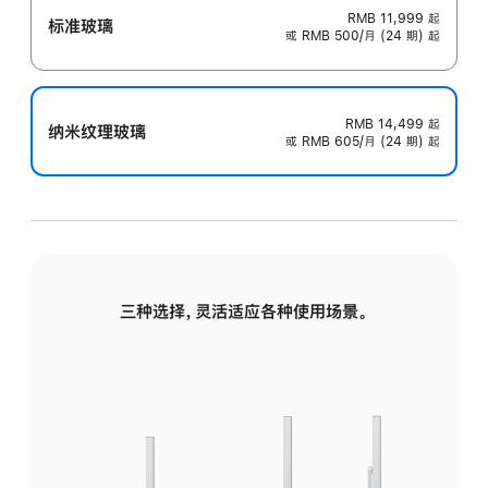
RMB 11,999
起
标准玻璃
或 RMB 500/月 (24 期) 起
RMB 14,499
起
纳米纹理玻璃
或 RMB 605/月 (24 期) 起
三种选择，灵活适应各种使用场景。
标