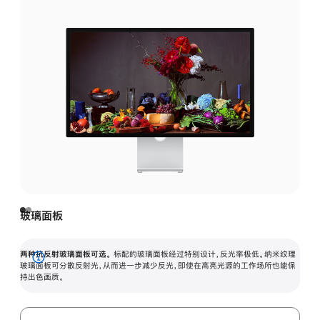
玻璃面板
两种抗反射玻璃面板可选。
标配的玻璃面板经过特别设计，反光率极低。纳米纹理
展
玻璃面板可分散反射光，从而进一步减少反光，即使在高亮光源的工作场所也能保
持出色画质。
开