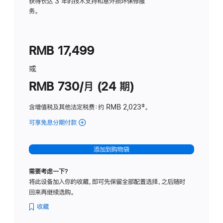
务
获得长达 3 年的技术支持和意外损坏保修服
务。
计
划
(适
RMB 17,499
用
于
或
Studio
RMB 730/月 (24 期)
Display
含增值税及其他法定税费
：约 RMB 2,023
脚
‡。
注
可享免息分期付款
(Studio
Display
-
添加到购物袋
纳
米
需要考虑一下？
纹
将此设备加入你的收藏，即可先保留全部配置选择，之后随时
理
回来再继续选购。
玻
璃
收藏
面