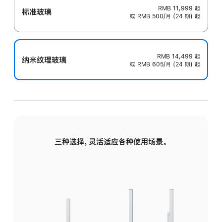
RMB 11,999
起
标准玻璃
或 RMB 500/月 (24 期) 起
RMB 14,499
起
纳米纹理玻璃
或 RMB 605/月 (24 期) 起
三种选择，灵活适应各种使用场景。
标