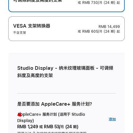
或 RMB 730/月 (24 期) 起
VESA 支架转换器
RMB 14,499
或 RMB 605/月 (24 期) 起
不含支架
Studio Display - 纳米纹理玻璃面板 - 可调倾
斜度及高度的支架
是否要添加 AppleCare+ 服务计划？
AppleCare+ 服务计划 (适用于 Studio
AppleC
添加
Display)
服
RMB 1,249
或
RMB 53/月 (24 期)