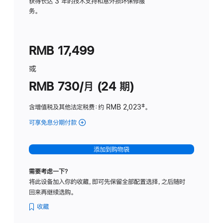
务
获得长达 3 年的技术支持和意外损坏保修服
务。
计
划
(适
RMB 17,499
用
于
或
Studio
RMB 730/月 (24 期)
Display
含增值税及其他法定税费
：约 RMB 2,023
脚
‡。
注
可享免息分期付款
(Studio
Display
-
添加到购物袋
纳
米
需要考虑一下？
纹
将此设备加入你的收藏，即可先保留全部配置选择，之后随时
理
回来再继续选购。
玻
璃
收藏
面