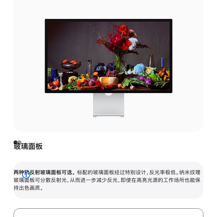
玻璃面板
两种抗反射玻璃面板可选。
标配的玻璃面板经过特别设计，反光率极低。纳米纹理
展
玻璃面板可分散反射光，从而进一步减少反光，即使在高亮光源的工作场所也能保
持出色画质。
开