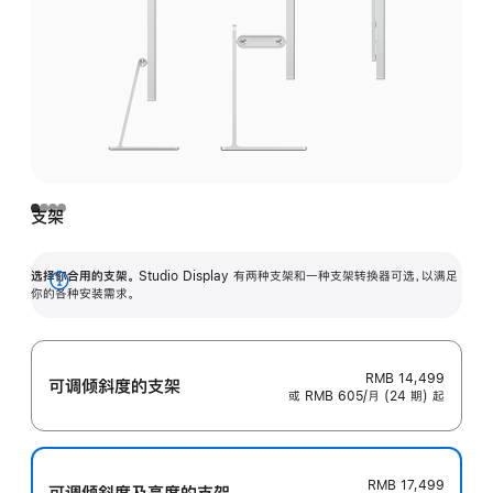
支架
选择你合用的支架。
Studio Display 有两种支架和一种支架转换器可选，以满足
展
你的各种安装需求。
开
RMB 14,499
可调倾斜度的支架
或 RMB 605/月 (24 期) 起
RMB 17,499
可调倾斜度及高‍度的支‍架