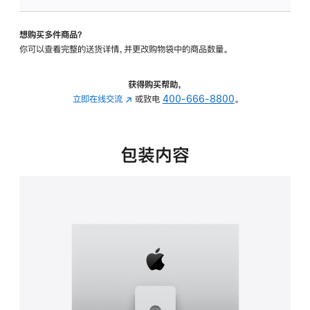
板
-
想购买多件商品？
可
你可以查看完整的送货详情，并更改购物袋中的商品数量。
调
倾
斜
获得购买帮助，
度
立即在线交流
(在
或致电
400-666-8800
。
及
新
高
窗
度
口
包装内容
的
中
支
打
架
开)
的
分
期
付
款
选
项)