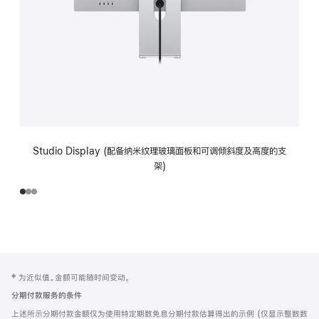
Studio Display (配备纳米纹理玻璃面板和可调倾斜度及高度的支
架)
网
脚
‡ 为近似值。金额可能随时间变动。
注
页
分期付款服务的条件
页
上述所示分期付款金额仅为使用特定期数免息分期付款估算得出的示例 (仅显示整数数