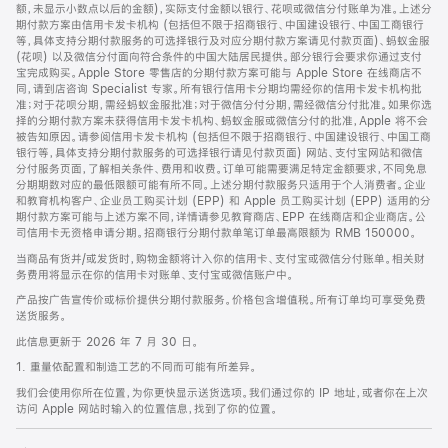
脚
额，未显示小数点以后的金额)，实际支付金额以银行、花呗或微信分付账单为准。上述分
期付款方案由信用卡发卡机构 (包括但不限于招商银行、中国建设银行、中国工商银行
等，具体支持分期付款服务的可选择银行及对应分期付款方案请见付款页面)、蚂蚁金服
(花呗) 以及微信分付面向符合条件的中国大陆居民提供。部分银行会要求你通过支付
宝完成购买。Apple Store 零售店的分期付款方案可能与 Apple Store 在线商店不
同，请到店咨询 Specialist 专家。所有银行信用卡分期均需经你的信用卡发卡机构批
准；对于花呗分期，需经蚂蚁金服批准；对于微信分付分期，需经微信分付批准。如果你选
择的分期付款方案未获得信用卡发卡机构、蚂蚁金服或微信分付的批准，Apple 将不会
被告知原因。请参阅信用卡发卡机构 (包括但不限于招商银行、中国建设银行、中国工商
银行等，具体支持分期付款服务的可选择银行请见付款页面) 网站、支付宝网站和微信
分付服务页面，了解相关条件、费用和收费。订单可能需要满足特定金额要求，不同免息
分期期数对应的最低限额可能有所不同。上述分期付款服务只适用于个人消费者。企业
和教育机构客户、企业员工购买计划 (EPP) 和 Apple 员工购买计划 (EPP) 适用的分
期付款方案可能与上述方案不同，详情请参见教育商店、EPP 在线商店和企业商店。公
司信用卡无资格申请分期。招商银行分期付款单笔订单最高限额为 RMB 150000。
当商品有货并/或发货时，购物金额将计入你的信用卡、支付宝或微信分付账单。相关财
务费用将显示在你的信用卡对账单、支付宝或微信账户中。
产品按广告宣传价或标价提供分期付款服务。价格包含增值税。所有订单均可享受免费
送货服务。
此信息更新于 2026 年 7 月 30 日。
1. 重量依配置和制造工艺的不同而可能有所差异。
我们会使用你所在位置，为你更快显示送货选项。我们通过你的 IP 地址，或者你在上次
访问 Apple 网站时输入的位置信息，找到了你的位置。