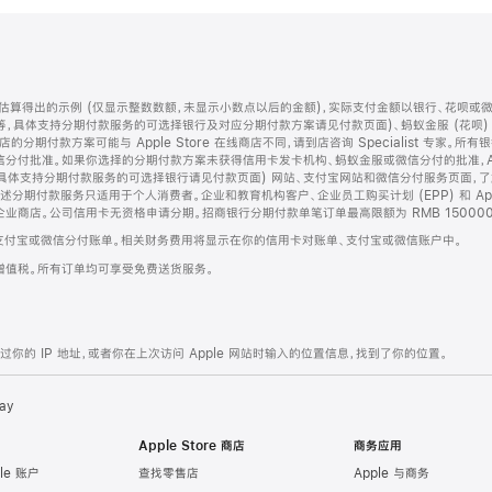
算得出的示例 (仅显示整数数额，未显示小数点以后的金额)，实际支付金额以银行、花呗或
等，具体支持分期付款服务的可选择银行及对应分期付款方案请见付款页面)、蚂蚁金服 (花呗
售店的分期付款方案可能与 Apple Store 在线商店不同，请到店咨询 Specialist 专
分付批准。如果你选择的分期付款方案未获得信用卡发卡机构、蚂蚁金服或微信分付的批准，Ap
具体支持分期付款服务的可选择银行请见付款页面) 网站、支付宝网站和微信分付服务页面，
期付款服务只适用于个人消费者。企业和教育机构客户、企业员工购买计划 (EPP) 和 Appl
企业商店。公司信用卡无资格申请分期。招商银行分期付款单笔订单最高限额为 RMB 150000
支付宝或微信分付账单。相关财务费用将显示在你的信用卡对账单、支付宝或微信账户中。
增值税。所有订单均可享受免费送货服务。
的 IP 地址，或者你在上次访问 Apple 网站时输入的位置信息，找到了你的位置。
ay
Apple Store 商店
商务应用
le 账户
查找零售店
Apple 与商务