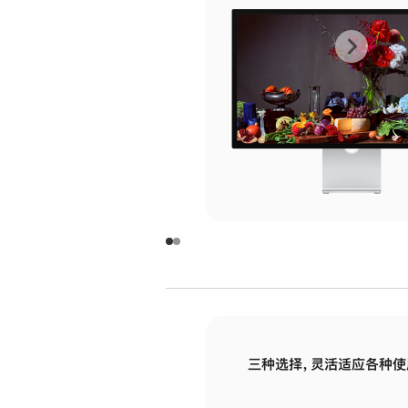
上
下
一
一
张
张
图
图
库
库
图
图
片
片
-
-
玻
玻
璃
璃
三种选择，灵活适应各种使
面
面
板
板