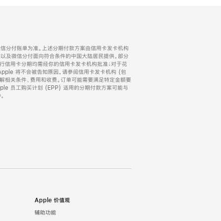
微信分付账单为准。上述分期付款方案由信用卡发卡机构
) 以及微信分付面向符合条件的中国大陆居民提供。部分
家。所有银行信用卡分期均需经你的信用卡发卡机构批准；对于花
ple 将不会被告知原因。请参阅信用卡发卡机构 (包
了解相关条件、费用和收费。订单可能需要满足特定金额要
e 员工购买计划 (EPP) 适用的分期付款方案可能与
。
Apple 价值观
辅助功能