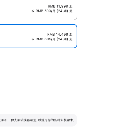
RMB 11,999
起
或 RMB 500/月 (24 期) 起
RMB 14,499
起
或 RMB 605/月 (24 期) 起
配可调倾斜度及高度的支架，额外增加 105
VESA 支架转换器
 有两种支架和一种支架转换器可选，以满足你的各种安装需求。
毫米的高度调节范围。
容的支架 (未随附)