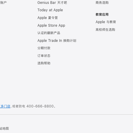
e 账户
Genius Bar 天才吧
商务选购
Today at Apple
教育应用
Apple 夏令营
Apple 与教育
Apple Store App
高校师生选购
认证的翻新产品
Apple Trade In 换购计划
分期付款
订单状态
选购帮助
更多门店
，或者致电
400-666-8800
。
站地图