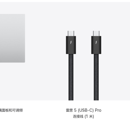
分
期
付
款
选
项)
理玻璃面板和可调倾
雷雳 5 (USB-C) Pro
连接线 (1 米)