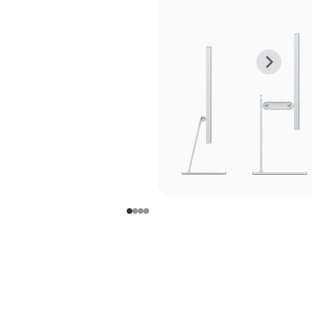
上
下
一
一
张
张
图
图
库
库
图
图
片
片
-
-
支
支
架
架