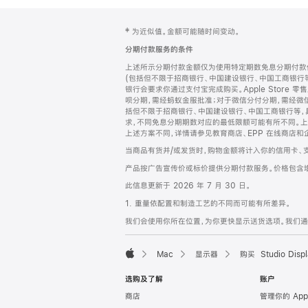
网
脚
‡ 为近似值。金额可能随时间变动。
注
页
分期付款服务的条件
页
上述所示分期付款金额仅为使用特定期数免息分期付款估
脚
(包括但不限于招商银行、中国建设银行、中国工商银行
银行会要求你通过支付宝完成购买。Apple Store 零
呗分期，需经蚂蚁金服批准；对于微信分付分期，需经微信
括但不限于招商银行、中国建设银行、中国工商银行等，
求，不同免息分期期数对应的最低限额可能有所不同。上述分
上述方案不同，详情请参见教育商店、EPP 在线商店和
当商品有货并/或发货时，购物金额将计入你的信用卡、
产品按广告宣传价或标价提供分期付款服务。价格包含
此信息更新于 2026 年 7 月 30 日。
1. 重量依配置和制造工艺的不同而可能有所差异。
我们会使用你所在位置，为你更快显示送货选项。我们通过你
Mac
显示器
购买 Studio Displ
Apple
选购及了解
账户
商店
管理你的 App