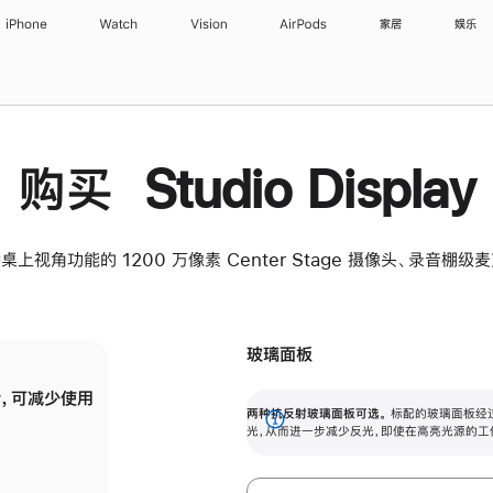
iPhone
Watch
Vision
AirPods
家居
娱乐
购买 Studio Display
桌上视角功能的 1200 万像素 Center Stage 摄像头、录音棚
玻璃面板
，可减少使用
纳米纹理玻璃面板可进一步减少反光，即使在
两种抗反射玻璃面板可选。
标配的玻璃面板经
。
有高亮光源的场所使用，也能保持出色画质。
展
光，从而进一步减少反光，即使在高亮光源的工
开