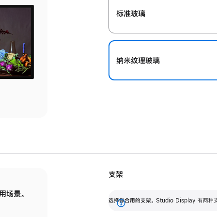
标准玻璃
纳米纹理玻璃
支架
用场景。
标配可调倾斜度的支架，提供 30 度的倾斜度
选
选择你合用的支架。
Studio Display
调节范围。
展