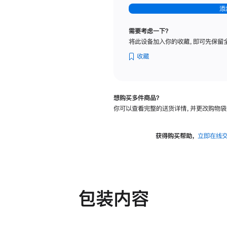
-
添
纳
米
需要考虑一下？
纹
将此设备加入你的收藏，即可先保留
理
玻
收藏
璃
面
板
想购买多件商品？
-
你可以查看完整的送货详情，并更改购物袋
可
调
倾
获得购买帮助，
立即在线
斜
度
及
高
度
包装内容
的
支
架
的