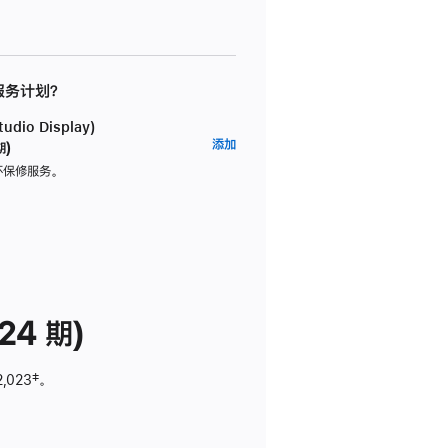
 服务计划？
dio Display)
AppleCare+
添加
期)
服
坏保修服务。
务
计
划
(适
用
于
24 期)
Studio
Display)
2,023
脚
‡。
注