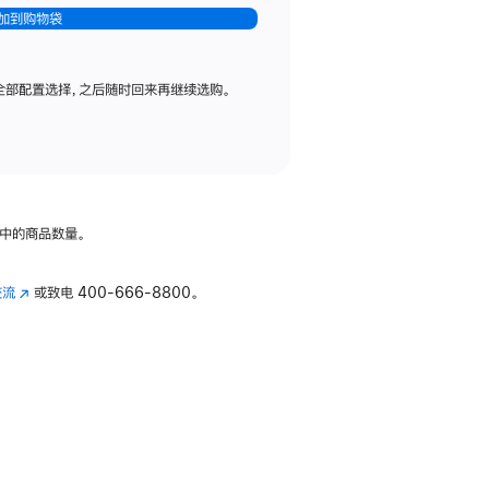
加到购物袋
全部配置选择，之后随时回来再继续选购。
中的商品数量。
交流
(在
或致电
400-666-8800。
新
窗
口
中
打
开)