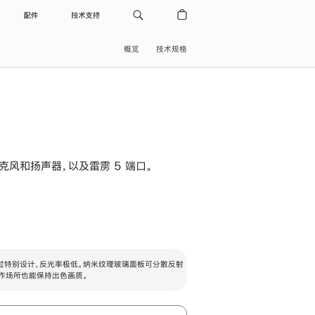
配件
技术支持
概览
技术规格
级麦克风和扬声器，以及雷雳 5 端口。
过特别设计，反光率极低。纳米纹理玻璃面板可分散反射
作场所也能保持出色画质。