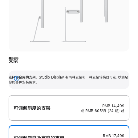
支架
选择你合用的支架。
Studio Display 有两种支架和一种支架转换器可选，以满足
展
你的各种安装需求。
开
RMB 14,499
可调倾斜度的支架
或 RMB 605/月 (24 期) 起
RMB 17,499
可调倾斜度及高‍度的支‍架