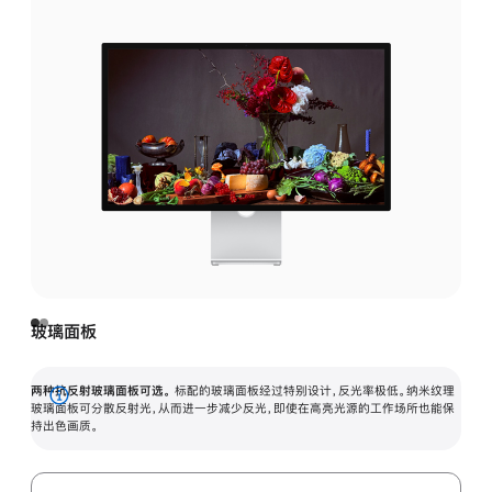
玻璃面板
两种抗反射玻璃面板可选。
标配的玻璃面板经过特别设计，反光率极低。纳米纹理
展
玻璃面板可分散反射光，从而进一步减少反光，即使在高亮光源的工作场所也能保
持出色画质。
开