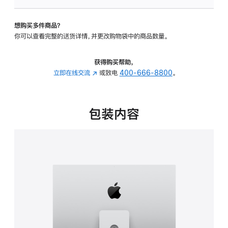
板
-
想购买多件商品？
可
你可以查看完整的送货详情，并更改购物袋中的商品数量。
调
倾
斜
获得购买帮助，
度
立即在线交流
(在
或致电
400-666-8800
。
及
新
高
窗
度
口
包装内容
的
中
支
打
架
开)
的
分
期
付
款
选
项)