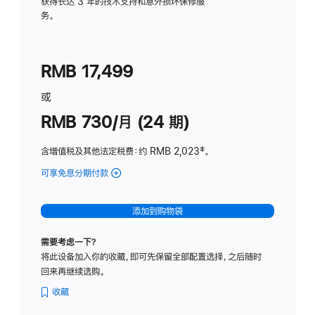
务
获得长达 3 年的技术支持和意外损坏保修服
务。
计
划
(适
RMB 17,499
用
于
或
Studio
RMB 730/月 (24 期)
Display
含增值税及其他法定税费
：约 RMB 2,023
脚
‡。
注
可享免息分期付款
(Studio
Display
-
添加到购物袋
纳
米
需要考虑一下？
纹
将此设备加入你的收藏，即可先保留全部配置选择，之后随时
理
回来再继续选购。
玻
璃
收藏
面