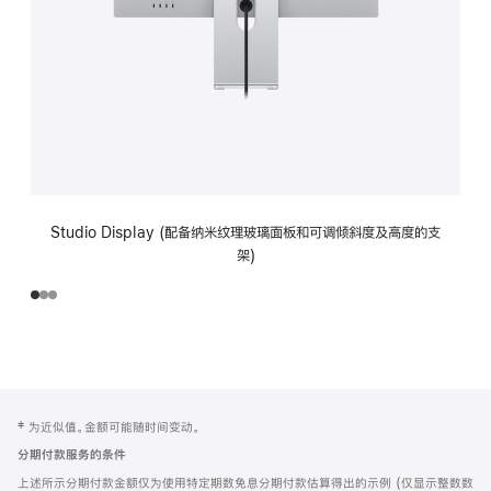
Studio Display (配备纳米纹理玻璃面板和可调倾斜度及高度的支
架)
网
脚
‡ 为近似值。金额可能随时间变动。
注
页
分期付款服务的条件
页
上述所示分期付款金额仅为使用特定期数免息分期付款估算得出的示例 (仅显示整数数