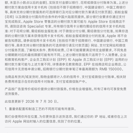
脚
额，未显示小数点以后的金额)，实际支付金额以银行、花呗或微信分付账单为准。上述分
期付款方案由信用卡发卡机构 (包括但不限于招商银行、中国建设银行、中国工商银行
等，具体支持分期付款服务的可选择银行及对应分期付款方案请见付款页面)、蚂蚁金服
(花呗) 以及微信分付面向符合条件的中国大陆居民提供。部分银行会要求你通过支付
宝完成购买。Apple Store 零售店的分期付款方案可能与 Apple Store 在线商店不
同，请到店咨询 Specialist 专家。所有银行信用卡分期均需经你的信用卡发卡机构批
准；对于花呗分期，需经蚂蚁金服批准；对于微信分付分期，需经微信分付批准。如果你选
择的分期付款方案未获得信用卡发卡机构、蚂蚁金服或微信分付的批准，Apple 将不会
被告知原因。请参阅信用卡发卡机构 (包括但不限于招商银行、中国建设银行、中国工商
银行等，具体支持分期付款服务的可选择银行请见付款页面) 网站、支付宝网站和微信
分付服务页面，了解相关条件、费用和收费。订单可能需要满足特定金额要求，不同免息
分期期数对应的最低限额可能有所不同。上述分期付款服务只适用于个人消费者。企业
和教育机构客户、企业员工购买计划 (EPP) 和 Apple 员工购买计划 (EPP) 适用的分
期付款方案可能与上述方案不同，详情请参见教育商店、EPP 在线商店和企业商店。公
司信用卡无资格申请分期。招商银行分期付款单笔订单最高限额为 RMB 150000。
当商品有货并/或发货时，购物金额将计入你的信用卡、支付宝或微信分付账单。相关财
务费用将显示在你的信用卡对账单、支付宝或微信账户中。
产品按广告宣传价或标价提供分期付款服务。价格包含增值税。所有订单均可享受免费
送货服务。
此信息更新于 2026 年 7 月 30 日。
1. 重量依配置和制造工艺的不同而可能有所差异。
我们会使用你所在位置，为你更快显示送货选项。我们通过你的 IP 地址，或者你在上次
访问 Apple 网站时输入的位置信息，找到了你的位置。