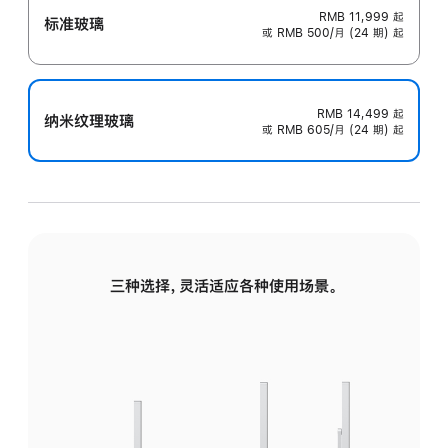
RMB 11,999
起
标准玻璃
或 RMB 500/月 (24 期) 起
RMB 14,499
起
纳米纹理玻璃
或 RMB 605/月 (24 期) 起
三种选择，灵活适应各种使用场景。
标