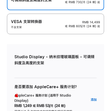
或 RMB 730/月 (24 期) 起
VESA 支架转换器
RMB 14,499
或 RMB 605/月 (24 期) 起
不含支架
Studio Display - 纳米纹理玻璃面板 - 可调倾
斜度及高度的支架
是否要添加 AppleCare+ 服务计划？
AppleCare+ 服务计划 (适用于 Studio
AppleC
添加
Display)
服
RMB 1,249
或
RMB 53/月 (24 期)