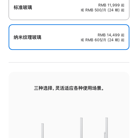
RMB 11,999
起
标准玻璃
或 RMB 500/月 (24 期) 起
RMB 14,499
起
纳米纹理玻璃
或 RMB 605/月 (24 期) 起
三种选择，灵活适应各种使用场景。
标