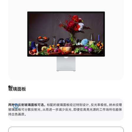
玻璃面板
两种抗反射玻璃面板可选。
标配的玻璃面板经过特别设计，反光率极低。纳米纹理
展
玻璃面板可分散反射光，从而进一步减少反光，即使在高亮光源的工作场所也能保
持出色画质。
开