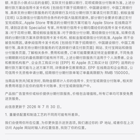
脚
额，未显示小数点以后的金额)，实际支付金额以银行、花呗或微信分付账单为准。上述分
期付款方案由信用卡发卡机构 (包括但不限于招商银行、中国建设银行、中国工商银行
等，具体支持分期付款服务的可选择银行及对应分期付款方案请见付款页面)、蚂蚁金服
(花呗) 以及微信分付面向符合条件的中国大陆居民提供。部分银行会要求你通过支付
宝完成购买。Apple Store 零售店的分期付款方案可能与 Apple Store 在线商店不
同，请到店咨询 Specialist 专家。所有银行信用卡分期均需经你的信用卡发卡机构批
准；对于花呗分期，需经蚂蚁金服批准；对于微信分付分期，需经微信分付批准。如果你选
择的分期付款方案未获得信用卡发卡机构、蚂蚁金服或微信分付的批准，Apple 将不会
被告知原因。请参阅信用卡发卡机构 (包括但不限于招商银行、中国建设银行、中国工商
银行等，具体支持分期付款服务的可选择银行请见付款页面) 网站、支付宝网站和微信
分付服务页面，了解相关条件、费用和收费。订单可能需要满足特定金额要求，不同免息
分期期数对应的最低限额可能有所不同。上述分期付款服务只适用于个人消费者。企业
和教育机构客户、企业员工购买计划 (EPP) 和 Apple 员工购买计划 (EPP) 适用的分
期付款方案可能与上述方案不同，详情请参见教育商店、EPP 在线商店和企业商店。公
司信用卡无资格申请分期。招商银行分期付款单笔订单最高限额为 RMB 150000。
当商品有货并/或发货时，购物金额将计入你的信用卡、支付宝或微信分付账单。相关财
务费用将显示在你的信用卡对账单、支付宝或微信账户中。
产品按广告宣传价或标价提供分期付款服务。价格包含增值税。所有订单均可享受免费
送货服务。
此信息更新于 2026 年 7 月 30 日。
1. 重量依配置和制造工艺的不同而可能有所差异。
我们会使用你所在位置，为你更快显示送货选项。我们通过你的 IP 地址，或者你在上次
访问 Apple 网站时输入的位置信息，找到了你的位置。