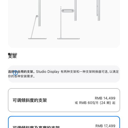
支架
选择你合用的支架。
Studio Display 有两种支架和一种支架转换器可选，以满足
展
你的各种安装需求。
开
RMB 14,499
可调倾斜度的支架
或 RMB 605/月 (24 期) 起
RMB 17,499
可调倾斜度及高‍度的支‍架