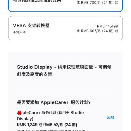
或 RMB 730/月 (24 期) 起
VESA 支架转换器
RMB 14,499
或 RMB 605/月 (24 期) 起
不含支架
Studio Display - 纳米纹理玻璃面板 - 可调倾
斜度及高度的支架
是否要添加 AppleCare+ 服务计划？
AppleCare+ 服务计划 (适用于 Studio
AppleC
添加
Display)
服
RMB 1,249
或
RMB 53/月 (24 期)