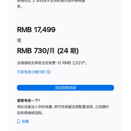
务
获得长达 3 年的技术支持和意外损坏保修服
务。
计
划
(适
RMB 17,499
用
于
或
Studio
RMB 730/月 (24 期)
Display
含增值税及其他法定税费
：约 RMB 2,023
脚
‡。
注
可享免息分期付款
(Studio
Display
-
添加到购物袋
纳
米
需要考虑一下？
纹
将此设备加入你的收藏，即可先保留全部配置选择，之后随时
理
回来再继续选购。
玻
璃
收藏
面