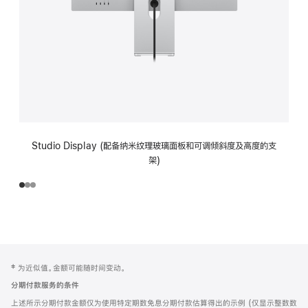
Studio Display (配备纳米纹理玻璃面板和可调倾斜度及高度的支
架)
网
脚
‡ 为近似值。金额可能随时间变动。
注
页
分期付款服务的条件
页
上述所示分期付款金额仅为使用特定期数免息分期付款估算得出的示例 (仅显示整数数