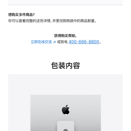
板
-
想购买多件商品？
可
你可以查看完整的送货详情，并更改购物袋中的商品数量。
调
倾
斜
获得购买帮助，
度
立即在线交流
(在
或致电
400-666-8800
。
及
新
高
窗
度
口
包装内容
的
中
支
打
架
开)
的
分
期
付
款
选
项)