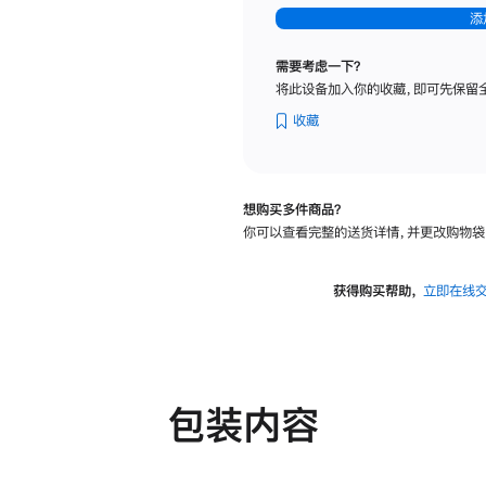
-
添
纳
米
需要考虑一下？
纹
将此设备加入你的收藏，即可先保留
理
玻
收藏
璃
面
板
想购买多件商品？
-
你可以查看完整的送货详情，并更改购物袋
可
调
倾
获得购买帮助，
立即在线
斜
度
及
高
度
包装内容
的
支
架
的