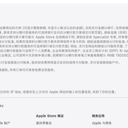
算得出的示例 (仅显示整数数额，未显示小数点以后的金额)，实际支付金额以银行、花呗或
等，具体支持分期付款服务的可选择银行及对应分期付款方案请见付款页面)、蚂蚁金服 (花呗
售店的分期付款方案可能与 Apple Store 在线商店不同，请到店咨询 Specialist 专
分付批准。如果你选择的分期付款方案未获得信用卡发卡机构、蚂蚁金服或微信分付的批准，Ap
具体支持分期付款服务的可选择银行请见付款页面) 网站、支付宝网站和微信分付服务页面，
期付款服务只适用于个人消费者。企业和教育机构客户、企业员工购买计划 (EPP) 和 Appl
企业商店。公司信用卡无资格申请分期。招商银行分期付款单笔订单最高限额为 RMB 150000
支付宝或微信分付账单。相关财务费用将显示在你的信用卡对账单、支付宝或微信账户中。
增值税。所有订单均可享受免费送货服务。
的 IP 地址，或者你在上次访问 Apple 网站时输入的位置信息，找到了你的位置。
ay
Apple Store 商店
商务应用
le 账户
查找零售店
Apple 与商务