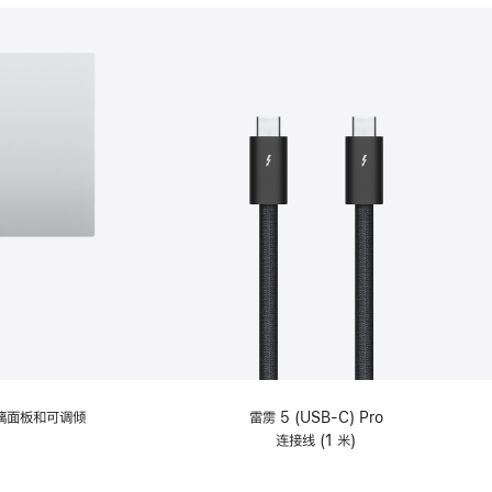
分
期
付
款
选
项)
理玻璃面板和可调倾
雷雳 5 (USB-C) Pro
连接线 (1 米)