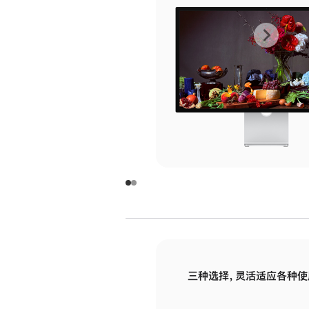
上
下
一
一
张
张
图
图
库
库
图
图
片
片
-
-
玻
玻
璃
璃
三种选择，灵活适应各种使
面
面
板
板