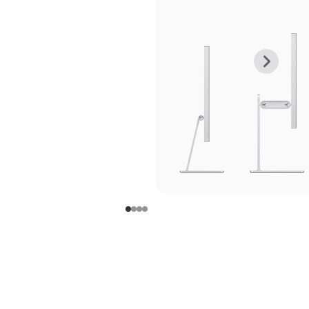
上
下
一
一
张
张
图
图
库
库
图
图
片
片
-
-
支
支
架
架