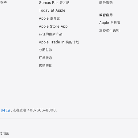
e 账户
Genius Bar 天才吧
商务选购
Today at Apple
教育应用
Apple 夏令营
Apple 与教育
Apple Store App
高校师生选购
认证的翻新产品
Apple Trade In 换购计划
分期付款
订单状态
选购帮助
更多门店
，或者致电
400-666-8800
。
站地图