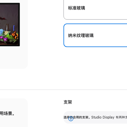
标准玻璃
纳米纹理玻璃
支架
用场景。
标配可调倾斜度的支架，提供 30 度的倾斜度
选
选择你合用的支架。
Studio Display
调节范围。
展