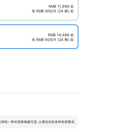
RMB 11,999
起
或 RMB 500/月 (24 期) 起
RMB 14,499
起
或 RMB 605/月 (24 期) 起
配可调倾斜度及高度的支架，额外增加 105
VESA 支架转换器
 有两种支架和一种支架转换器可选，以满足你的各种安装需求。
毫米的高度调节范围。
容的支架 (未随附)