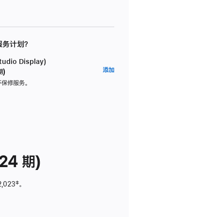
 服务计划？
dio Display)
AppleCare+
添加
期)
服
坏保修服务。
务
计
划
(适
用
于
24 期)
Studio
Display)
2,023
脚
‡。
注