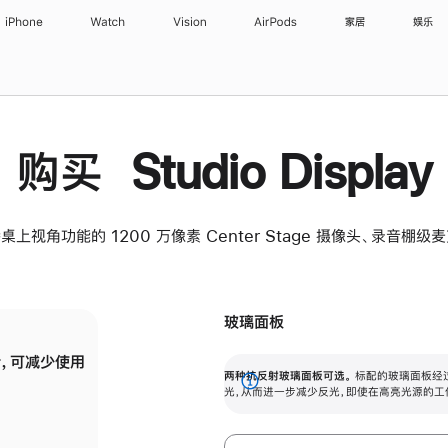
iPhone
Watch
Vision
AirPods
家居
娱乐
购买 Studio Display
桌上视角功能的 1200 万像素 Center Stage 摄像头、录音棚
玻璃面板
，可减少使用
纳米纹理玻璃面板可进一步减少反光，即使在
两种抗反射玻璃面板可选。
标配的玻璃面板经
。
有高亮光源的场所使用，也能保持出色画质。
展
光，从而进一步减少反光，即使在高亮光源的工
开