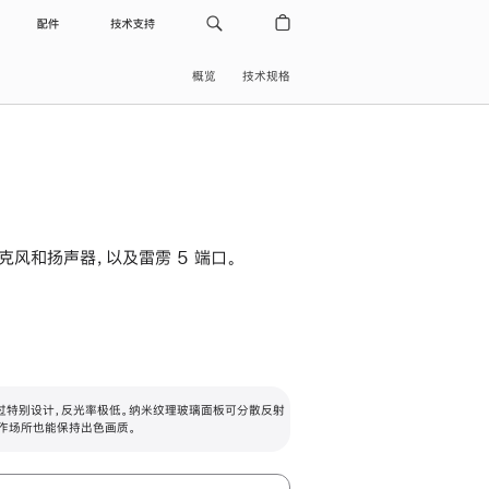
配件
技术支持
概览
技术规格
级麦克风和扬声器，以及雷雳 5 端口。
过特别设计，反光率极低。纳米纹理玻璃面板可分散反射
作场所也能保持出色画质。