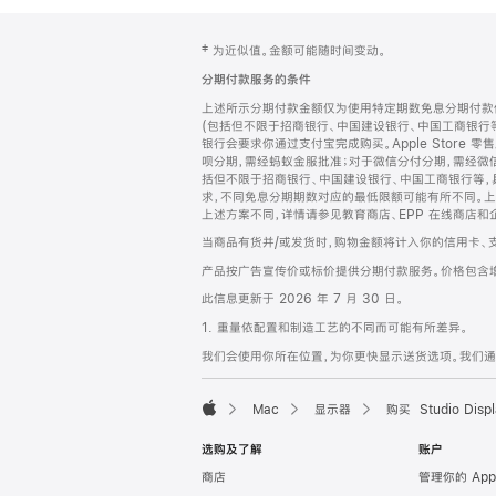
网
脚
‡ 为近似值。金额可能随时间变动。
注
页
分期付款服务的条件
页
上述所示分期付款金额仅为使用特定期数免息分期付款估
脚
(包括但不限于招商银行、中国建设银行、中国工商银行
银行会要求你通过支付宝完成购买。Apple Store 零
呗分期，需经蚂蚁金服批准；对于微信分付分期，需经微信
括但不限于招商银行、中国建设银行、中国工商银行等，
求，不同免息分期期数对应的最低限额可能有所不同。上述分
上述方案不同，详情请参见教育商店、EPP 在线商店和
当商品有货并/或发货时，购物金额将计入你的信用卡、
产品按广告宣传价或标价提供分期付款服务。价格包含
此信息更新于 2026 年 7 月 30 日。
1. 重量依配置和制造工艺的不同而可能有所差异。
我们会使用你所在位置，为你更快显示送货选项。我们通过你
Mac
显示器
购买 Studio Displ
Apple
选购及了解
账户
商店
管理你的 App