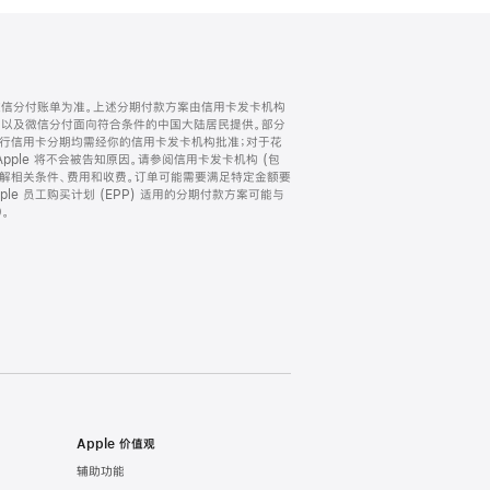
微信分付账单为准。上述分期付款方案由信用卡发卡机构
) 以及微信分付面向符合条件的中国大陆居民提供。部分
家。所有银行信用卡分期均需经你的信用卡发卡机构批准；对于花
ple 将不会被告知原因。请参阅信用卡发卡机构 (包
了解相关条件、费用和收费。订单可能需要满足特定金额要
e 员工购买计划 (EPP) 适用的分期付款方案可能与
。
Apple 价值观
辅助功能