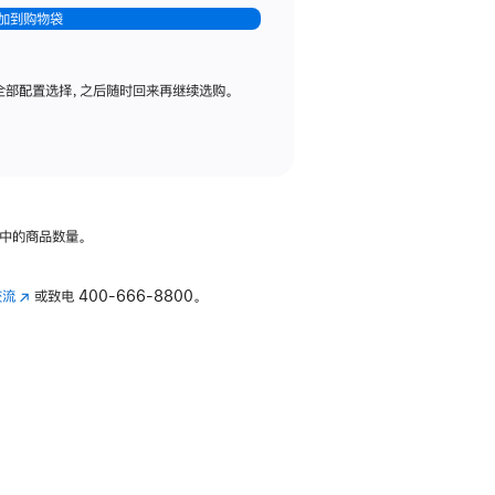
加到购物袋
全部配置选择，之后随时回来再继续选购。
中的商品数量。
交流
(在
或致电
400-666-8800。
新
窗
口
中
打
开)