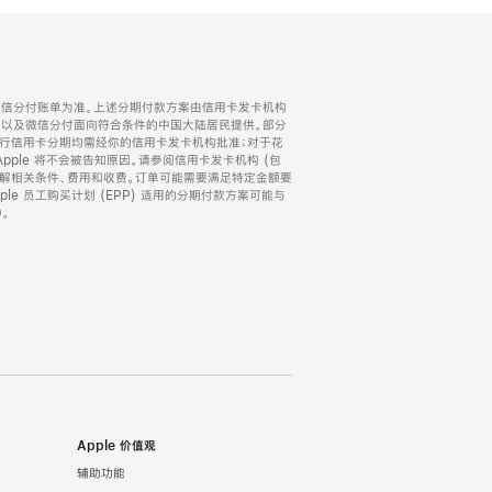
微信分付账单为准。上述分期付款方案由信用卡发卡机构
) 以及微信分付面向符合条件的中国大陆居民提供。部分
家。所有银行信用卡分期均需经你的信用卡发卡机构批准；对于花
ple 将不会被告知原因。请参阅信用卡发卡机构 (包
了解相关条件、费用和收费。订单可能需要满足特定金额要
e 员工购买计划 (EPP) 适用的分期付款方案可能与
。
Apple 价值观
辅助功能