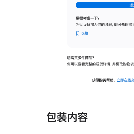
-
添
纳
米
需要考虑一下？
纹
将此设备加入你的收藏，即可先保留
理
玻
收藏
璃
面
板
想购买多件商品？
-
你可以查看完整的送货详情，并更改购物袋
可
调
倾
获得购买帮助，
立即在线
斜
度
及
高
度
包装内容
的
支
架
的