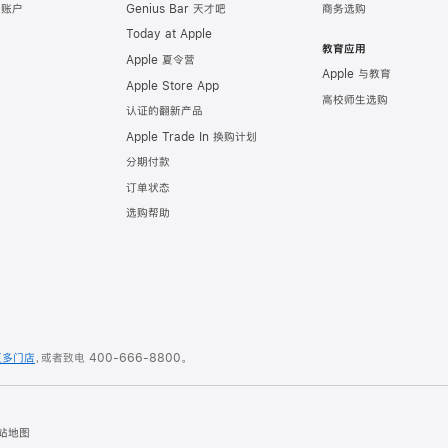
e 账户
Genius Bar 天才吧
商务选购
Today at Apple
教育应用
Apple 夏令营
Apple 与教育
Apple Store App
高校师生选购
认证的翻新产品
Apple Trade In 换购计划
分期付款
订单状态
选购帮助
更多门店
，或者致电
400-666-8800
。
站地图