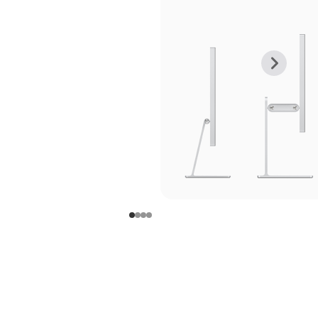
上
下
一
一
张
张
图
图
库
库
图
图
片
片
-
-
支
支
架
架