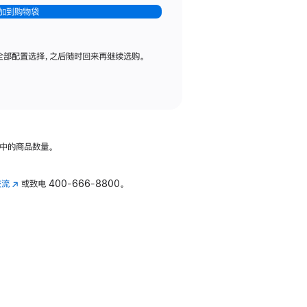
加到购物袋
全部配置选择，之后随时回来再继续选购。
中的商品数量。
交流
(在
或致电
400-666-8800。
新
窗
口
中
打
开)