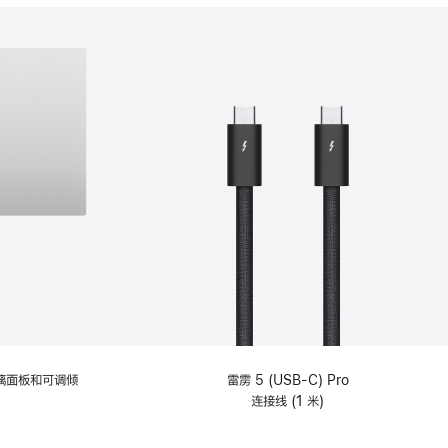
分
期
付
款
选
项)
理玻璃面板和可调倾
雷雳 5 (USB-C) Pro
连接线 (1 米)