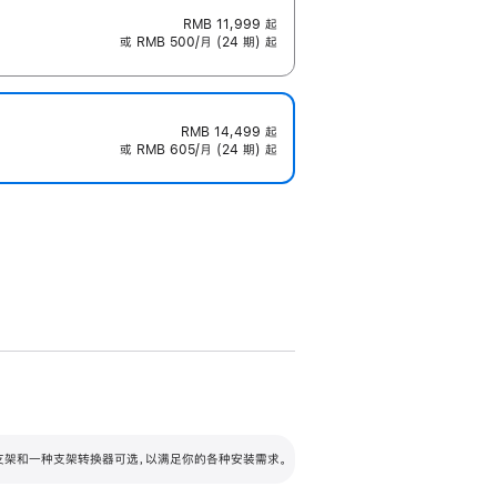
RMB 11,999
起
或 RMB 500/月 (24 期) 起
RMB 14,499
起
或 RMB 605/月 (24 期) 起
配可调倾斜度及高度的支架，额外增加 105
VESA 支架转换器
 有两种支架和一种支架转换器可选，以满足你的各种安装需求。
毫米的高度调节范围。
容的支架 (未随附)