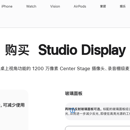
iPhone
Watch
Vision
AirPods
家居
娱乐
购买 Studio Display
桌上视角功能的 1200 万像素 Center Stage 摄像头、录音棚
玻璃面板
，可减少使用
纳米纹理玻璃面板可进一步减少反光，即使在
两种抗反射玻璃面板可选。
标配的玻璃面板经
。
有高亮光源的场所使用，也能保持出色画质。
展
光，从而进一步减少反光，即使在高亮光源的工
开