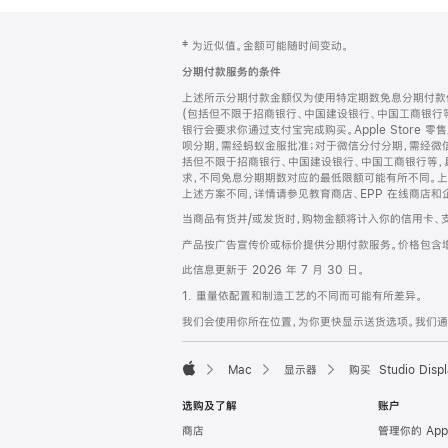
网
脚
‡ 为近似值。金额可能随时间变动。
注
页
分期付款服务的条件
页
上述所示分期付款金额仅为使用特定期数免息分期付款估
脚
(包括但不限于招商银行、中国建设银行、中国工商银行
银行会要求你通过支付宝完成购买。Apple Store 零
呗分期，需经蚂蚁金服批准；对于微信分付分期，需经微信
括但不限于招商银行、中国建设银行、中国工商银行等，
求，不同免息分期期数对应的最低限额可能有所不同。上述分
上述方案不同，详情请参见教育商店、EPP 在线商店和
当商品有货并/或发货时，购物金额将计入你的信用卡、
产品按广告宣传价或标价提供分期付款服务。价格包含
此信息更新于 2026 年 7 月 30 日。
1. 重量依配置和制造工艺的不同而可能有所差异。
我们会使用你所在位置，为你更快显示送货选项。我们通过你
Mac
显示器
购买 Studio Displ
Apple
选购及了解
账户
商店
管理你的 App