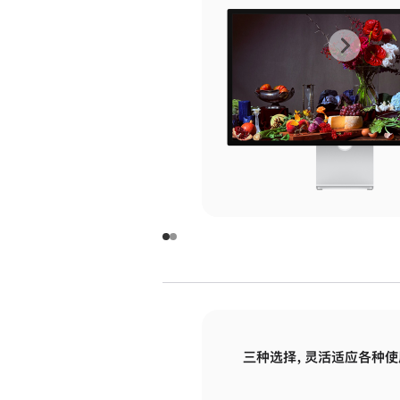
上
下
一
一
张
张
图
图
库
库
图
图
片
片
-
-
玻
玻
璃
璃
三种选择，灵活适应各种使
面
面
板
板