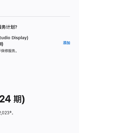
 服务计划？
dio Display)
AppleCare+
添加
期)
服
坏保修服务。
务
计
划
(适
用
于
24 期)
Studio
Display)
2,023
脚
‡。
注