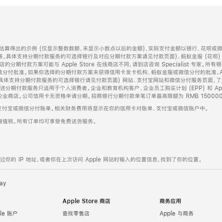
算得出的示例 (仅显示整数数额，未显示小数点以后的金额)，实际支付金额以银行、花呗或
等，具体支持分期付款服务的可选择银行及对应分期付款方案请见付款页面)、蚂蚁金服 (花呗
售店的分期付款方案可能与 Apple Store 在线商店不同，请到店咨询 Specialist 专
分付批准。如果你选择的分期付款方案未获得信用卡发卡机构、蚂蚁金服或微信分付的批准，Ap
具体支持分期付款服务的可选择银行请见付款页面) 网站、支付宝网站和微信分付服务页面，
期付款服务只适用于个人消费者。企业和教育机构客户、企业员工购买计划 (EPP) 和 Appl
企业商店。公司信用卡无资格申请分期。招商银行分期付款单笔订单最高限额为 RMB 150000
支付宝或微信分付账单。相关财务费用将显示在你的信用卡对账单、支付宝或微信账户中。
增值税。所有订单均可享受免费送货服务。
的 IP 地址，或者你在上次访问 Apple 网站时输入的位置信息，找到了你的位置。
ay
Apple Store 商店
商务应用
le 账户
查找零售店
Apple 与商务