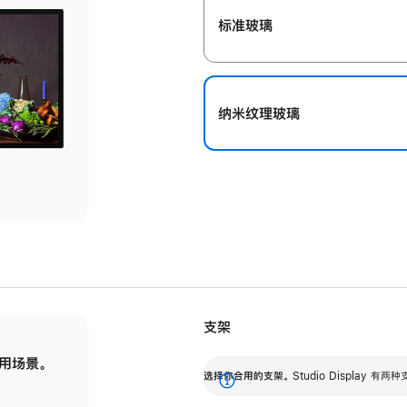
标准玻璃
纳米纹理玻璃
支架
用场景。
标配可调倾斜度的支架，提供 30 度的倾斜度
选
选择你合用的支架。
Studio Display
调节范围。
展