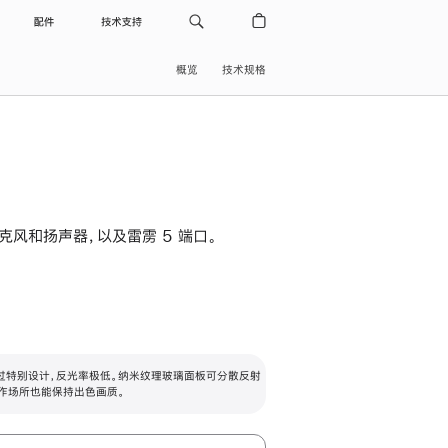
配件
技术支持
概览
技术规格
级麦克风和扬声器，以及雷雳 5 端口。
过特别设计，反光率极低。纳米纹理玻璃面板可分散反射
作场所也能保持出色画质。