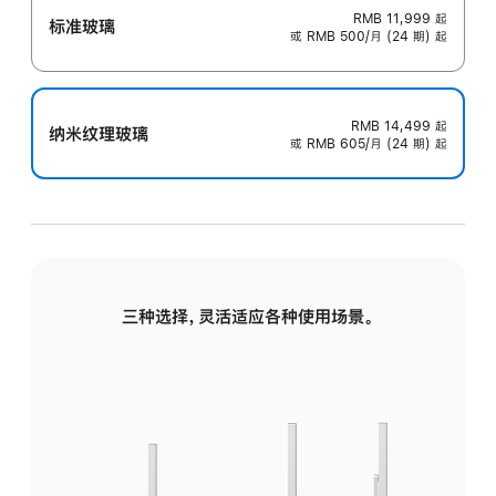
RMB 11,999
起
标准玻璃
或 RMB 500/月 (24 期) 起
RMB 14,499
起
纳米纹理玻璃
或 RMB 605/月 (24 期) 起
三种选择，灵活适应各种使用场景。
标