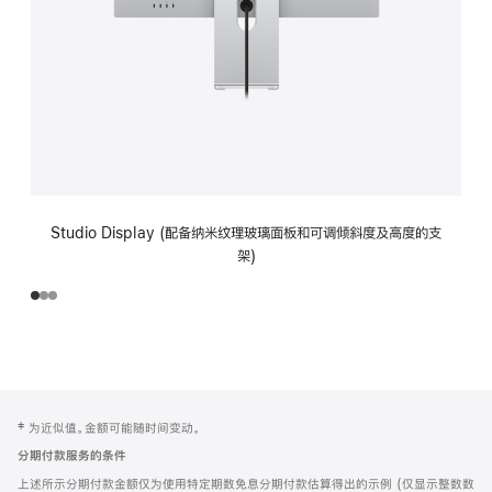
Studio Display (配备纳米纹理玻璃面板和可调倾斜度及高度的支
架)
网
脚
‡ 为近似值。金额可能随时间变动。
注
页
分期付款服务的条件
页
上述所示分期付款金额仅为使用特定期数免息分期付款估算得出的示例 (仅显示整数数