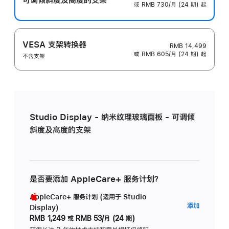
或 RMB 730/月 (24 期) 起
VESA 支架转换器
RMB 14,499
或 RMB 605/月 (24 期) 起
不含支架
Studio Display - 纳米纹理玻璃面板 - 可调倾
斜度及高度的支架
是否要添加 AppleCare+ 服务计划？
AppleCare+ 服务计划 (适用于 Studio
AppleC
添加
Display)
服
RMB 1,249
或
RMB 53/月 (24 期)