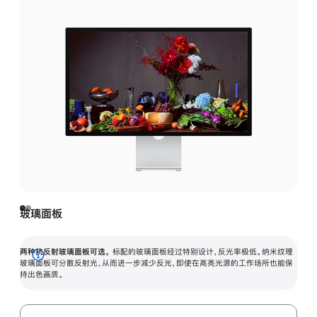
玻璃面板
两种抗反射玻璃面板可选。
标配的玻璃面板经过特别设计，反光率极低。纳米纹理
展
玻璃面板可分散反射光，从而进一步减少反光，即使在高亮光源的工作场所也能保
持出色画质。
开