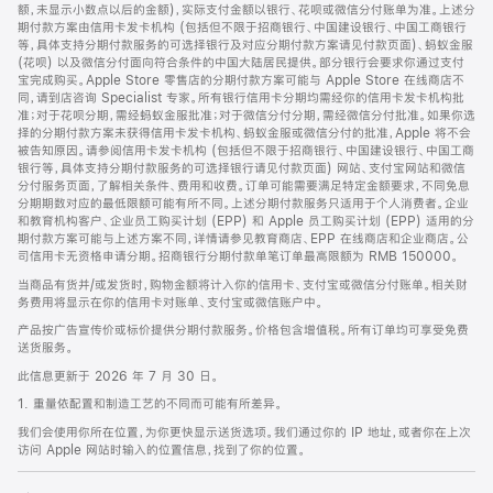
脚
额，未显示小数点以后的金额)，实际支付金额以银行、花呗或微信分付账单为准。上述分
期付款方案由信用卡发卡机构 (包括但不限于招商银行、中国建设银行、中国工商银行
等，具体支持分期付款服务的可选择银行及对应分期付款方案请见付款页面)、蚂蚁金服
(花呗) 以及微信分付面向符合条件的中国大陆居民提供。部分银行会要求你通过支付
宝完成购买。Apple Store 零售店的分期付款方案可能与 Apple Store 在线商店不
同，请到店咨询 Specialist 专家。所有银行信用卡分期均需经你的信用卡发卡机构批
准；对于花呗分期，需经蚂蚁金服批准；对于微信分付分期，需经微信分付批准。如果你选
择的分期付款方案未获得信用卡发卡机构、蚂蚁金服或微信分付的批准，Apple 将不会
被告知原因。请参阅信用卡发卡机构 (包括但不限于招商银行、中国建设银行、中国工商
银行等，具体支持分期付款服务的可选择银行请见付款页面) 网站、支付宝网站和微信
分付服务页面，了解相关条件、费用和收费。订单可能需要满足特定金额要求，不同免息
分期期数对应的最低限额可能有所不同。上述分期付款服务只适用于个人消费者。企业
和教育机构客户、企业员工购买计划 (EPP) 和 Apple 员工购买计划 (EPP) 适用的分
期付款方案可能与上述方案不同，详情请参见教育商店、EPP 在线商店和企业商店。公
司信用卡无资格申请分期。招商银行分期付款单笔订单最高限额为 RMB 150000。
当商品有货并/或发货时，购物金额将计入你的信用卡、支付宝或微信分付账单。相关财
务费用将显示在你的信用卡对账单、支付宝或微信账户中。
产品按广告宣传价或标价提供分期付款服务。价格包含增值税。所有订单均可享受免费
送货服务。
此信息更新于 2026 年 7 月 30 日。
1. 重量依配置和制造工艺的不同而可能有所差异。
我们会使用你所在位置，为你更快显示送货选项。我们通过你的 IP 地址，或者你在上次
访问 Apple 网站时输入的位置信息，找到了你的位置。