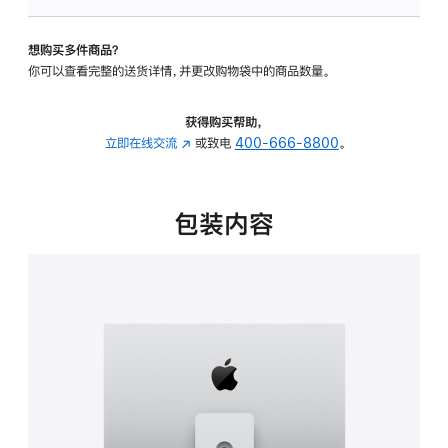
板
-
想购买多件商品？
可
你可以查看完整的送货详情，并更改购物袋中的商品数量。
调
倾
斜
获得购买帮助，
度
立即在线交流
(在
或致电
400-666-8800
。
及
新
高
窗
度
口
包装内容
的
中
支
打
架
开)
的
分
期
付
款
选
项)