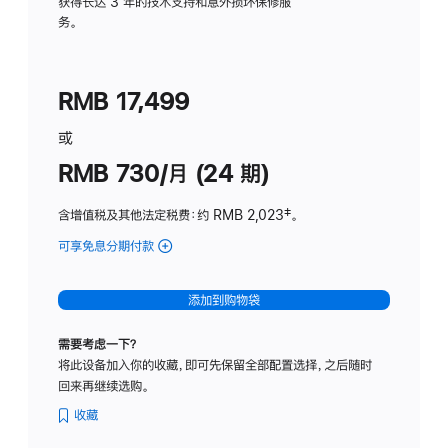
务
获得长达 3 年的技术支持和意外损坏保修服
务。
计
划
(适
RMB 17,499
用
于
或
Studio
RMB 730/月 (24 期)
Display
含增值税及其他法定税费
：约 RMB 2,023
脚
‡。
注
可享免息分期付款
(Studio
Display
-
添加到购物袋
纳
米
需要考虑一下？
纹
将此设备加入你的收藏，即可先保留全部配置选择，之后随时
理
回来再继续选购。
玻
璃
收藏
面