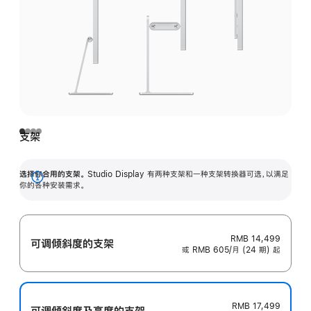
支架
选择你合用的支架。
Studio Display 有两种支架和一种支架转换器可选，以满足
展
你的各种安装需求。
开
RMB 14,499
可调倾斜度的支架
或 RMB 605/月 (24 期) 起
RMB 17,499
可调倾斜度及高‍度的支‍架